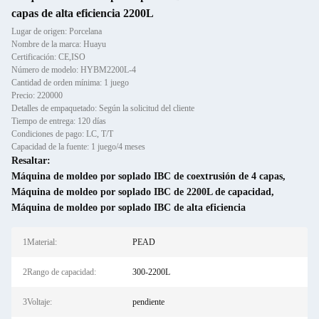
capas de alta eficiencia 2200L
Lugar de origen: Porcelana
Nombre de la marca: Huayu
Certificación: CE,ISO
Número de modelo: HYBM2200L-4
Cantidad de orden mínima: 1 juego
Precio: 220000
Detalles de empaquetado: Según la solicitud del cliente
Tiempo de entrega: 120 días
Condiciones de pago: LC, T/T
Capacidad de la fuente: 1 juego/4 meses
Resaltar:
Máquina de moldeo por soplado IBC de coextrusión de 4 capas
,
Máquina de moldeo por soplado IBC de 2200L de capacidad
,
Máquina de moldeo por soplado IBC de alta eficiencia
1Material:
PEAD
2Rango de capacidad:
300-2200L
3Voltaje:
pendiente