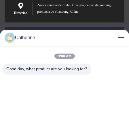
Zona industrial de Shibu, Changyi, ciudad de Weifang,
provincia de Shandong, China
Dirección
Catherine
padraic@huayumachine.cn
Correo
electrónico
9:00 AM
Good day, what product are you looking for?
0086-152-6568-7399
Teléfono
Weifang Huayu Plastic Machinery Co., Ltd.