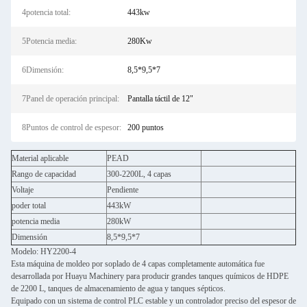
4potencia total:
443kw
5Potencia media:
280Kw
6Dimensión:
8,5*9,5*7
7Panel de operación principal:
Pantalla táctil de 12"
8Puntos de control de espesor:
200 puntos
Material aplicable
PEAD
Rango de capacidad
300-2200L, 4 capas
Voltaje
Pendiente
poder total
443kW
potencia media
280kW
Dimensión
8,5*9,5*7
Modelo: HY2200-4
Esta máquina de moldeo por soplado de 4 capas completamente automática fue
desarrollada por Huayu Machinery para producir grandes tanques químicos de HDPE
de 2200 L, tanques de almacenamiento de agua y tanques sépticos.
Equipado con un sistema de control PLC estable y un controlador preciso del espesor de