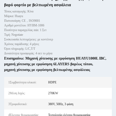
βαρύ φορτίο με βελτιωμένη ασφάλεια
Τόπος καταγωγής: Κίνα
Μάρκα: Huayu
Πιστοποίηση: CE，ISO9001
Αριθμό μοντέλου: HYBM-1006
Ποσότητα παραγγελίας min: 1 Σετ
Τιμή: Negotiate
Συσκευασία λεπτομέρειες: με κοντέινερ
Χρόνος παράδοσης: 4 μήνες
Όροι πληρωμής: L/C,T/T
Δυνατότητα προσφοράς: 4 σετ το μήνα
Επισημαίνω:
Μηχανή χύτευσης με εμφύσηση HUAYU1000L IBC
,
μηχανή χύτευσης με εμφύσηση 6LAYERS βαρέως τύπου
,
μηχανή χύτευσης με εμφύσηση βελτιωμένης ασφάλειας
1Συμβατότητα υλικού:
HDPE
2Μέση Ισχύς:
270KW
3Τροφοδοτικό:
380V, 50Hz, 3 φάση
4Έλεγχος θερμοκρασίας:
Τεχνολογία ελέγχου θερμοκρασίας