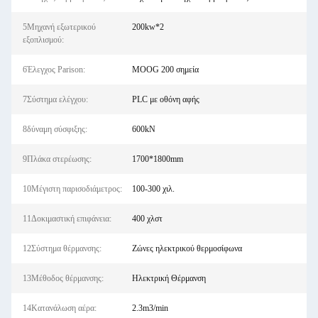
5Μηχανή εξωτερικού
200kw*2
εξοπλισμού:
6Έλεγχος Parison:
MOOG 200 σημεία
7Σύστημα ελέγχου:
PLC με οθόνη αφής
8δύναμη σύσφιξης:
600kN
9Πλάκα στερέωσης:
1700*1800mm
10Μέγιστη παρισοδιάμετρος:
100-300 χιλ.
11Δοκιμαστική επιφάνεια:
400 χλστ
12Σύστημα θέρμανσης:
Ζώνες ηλεκτρικού θερμοσίφωνα
13Μέθοδος θέρμανσης:
Ηλεκτρική Θέρμανση
14Κατανάλωση αέρα:
2.3m3/min