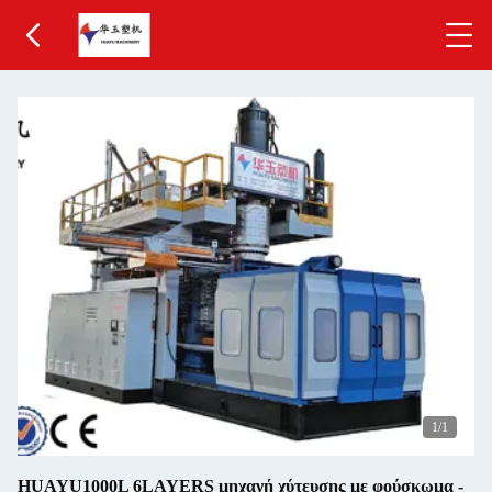
1
/1
HUAYU1000L 6LAYERS μηχανή χύτευσης με φούσκωμα -