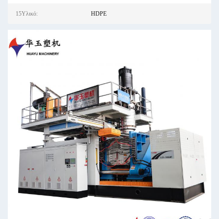
15Υλικό:
HDPE