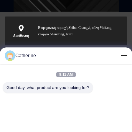
Βιομηχανική περιοχή Shibu, Changyi, πόλη Weifang,
επαρχία Shandong, Κίνα
Διεύθυνση
Catherine
padraic@huayumachine.cn
E-mail
8:11 AM
Good day, what product are you looking for?
0086-152-6568-7399
Τηλεφώνημα