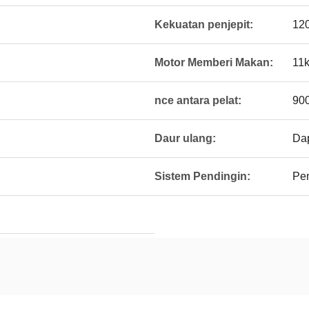
Kekuatan penjepit:
12
Motor Memberi Makan:
11
nce antara pelat:
90
Daur ulang:
Dap
Sistem Pendingin:
Pen