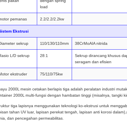
jenis pakan
dengan spring
load
motor pemanas
2.2/2.2/2.2kw
Sistem Ekstrusi
Diameter sekrup
110/130/110mm
38CrMoAIA nitrida
Rasio L/D sekrup
28:1
Sekrup dirancang khusus dap
seragam dan efisien
Motor ekstruder
75/110/75kw
ayu 2000L mesin cetakan berlapis tiga adalah peralatan industri mut
ntainer 2000L multi-fungsi dengan hambatan tinggi (misalnya, tangki
ruktur tiga lapisnya menggunakan teknologi ko-ekstrusi untuk mengg
pisan tahan UV luar, lapisan perekat tengah, lapisan anti korosi dala
mia, dan pencegahan permeabilitas.