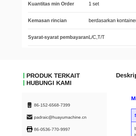
Kuantitas min Order
1 set
Kemasan rincian
berdasarkan kontaine
Syarat-syarat pembayaran
L/C,T/T
Deskri
PRODUK TERKAIT
HUBUNGI KAMI
M
86-152-6568-7399
padraic@huayumachine.cn
86-0536-770-9997