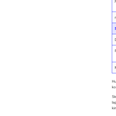
Hu
ko
St
la
ki