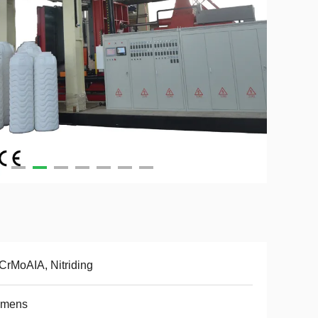
CrMoAIA, Nitriding
emens