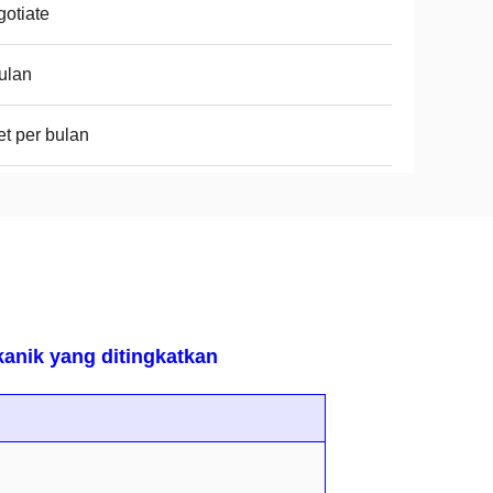
otiate
ulan
et per bulan
kanik yang ditingkatkan