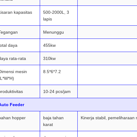
kisaran kapasitas
500-2000L, 3
lapis
Tegangan
Menunggu
total daya
455kw
daya rata-rata
310kw
Dimensi mesin
8.5*6*7.2
(L*W*H)
produktivitas
10-24 pcs/jam
Auto Feeder
bahan hopper
baja tahan
Kinerja stabil, pemeliharaa
karat