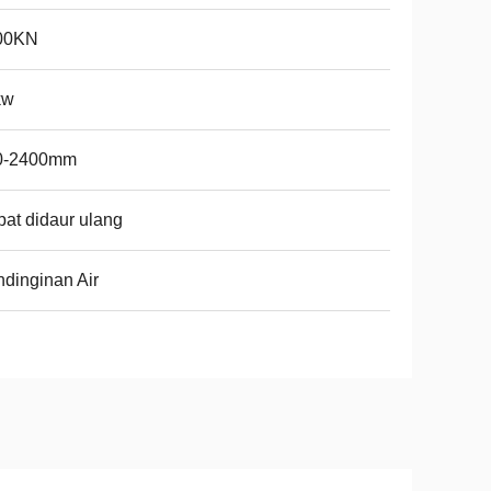
00KN
kw
0-2400mm
at didaur ulang
dinginan Air