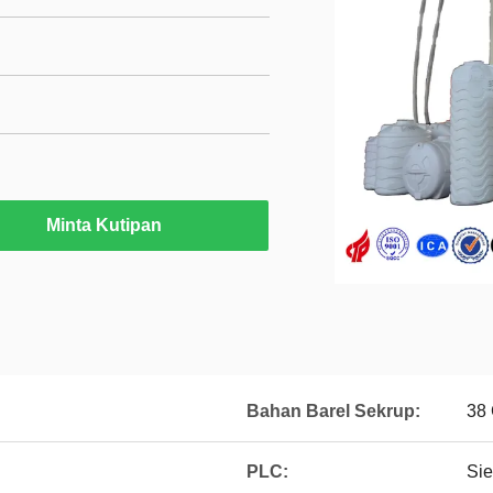
Minta Kutipan
Bahan Barel Sekrup:
38 
PLC:
Si