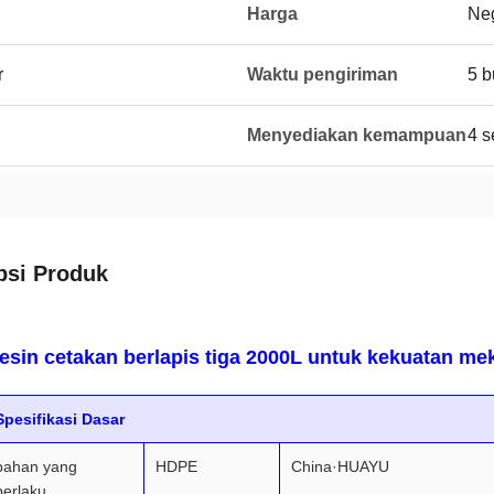
Harga
Neg
r
Waktu pengiriman
5 b
Menyediakan kemampuan
4 s
psi Produk
esin cetakan berlapis tiga 2000L untuk kekuatan me
Spesifikasi Dasar
bahan yang
HDPE
China·HUAYU
berlaku