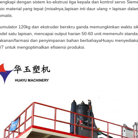
lengkapi dengan sistem ko-ekstrusi tiga kepala dan kontrol servo Si
sio material yang tepat (misalnya,lapisan inti daur ulang + lapisan d
omatis.
umulator 120kg dan ekstruder berskru ganda memungkinkan waktu sik
del satu lapisan, mencapai output harian 50-60 unit.memenuhi stand
kanan/farmasi dan penyimpanan bahan berbahayaHuayu menyediakan 
/7 untuk mengoptimalkan efisiensi produksi.