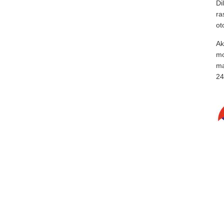
Di
ra
ot
Ak
mo
ma
24