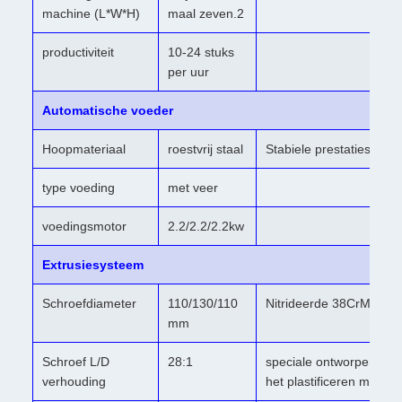
machine (L*W*H)
maal zeven.2
productiviteit
10-24 stuks
per uur
Automatische voeder
Hoopmateriaal
roestvrij staal
Stabiele prestaties, ee
type voeding
met veer
voedingsmotor
2.2/2.2/2.2kw
Extrusiesysteem
Schroefdiameter
110/130/110
Nitrideerde 38CrMoAIA
mm
Schroef L/D
28:1
speciale ontworpen sch
verhouding
het plastificeren materia