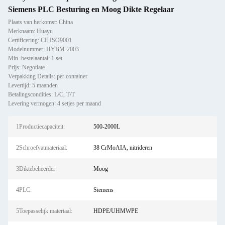
Siemens PLC Besturing en Moog Dikte Regelaar
Plaats van herkomst: China
Merknaam: Huayu
Certificering: CE,ISO9001
Modelnummer: HYBM-2003
Min. bestelaantal: 1 set
Prijs: Negotiate
Verpakking Details: per container
Levertijd: 5 maanden
Betalingscondities: L/C, T/T
Levering vermogen: 4 setjes per maand
1Productiecapaciteit:
500-2000L
2Schroefvatmateriaal:
38 CrMoAIA, nitrideren
3Diktebeheerder:
Moog
4PLC:
Siemens
5Toepasselijk materiaal:
HDPE/UHMWPE