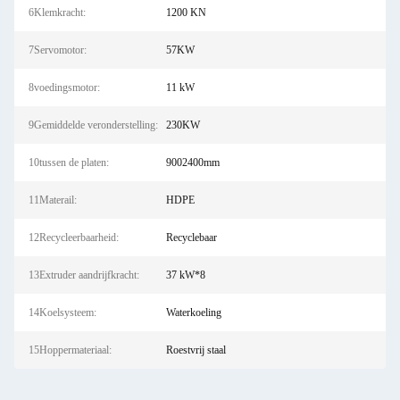
6Klemkracht:
1200 KN
7Servomotor:
57KW
8voedingsmotor:
11 kW
9Gemiddelde veronderstelling:
230KW
10tussen de platen:
9002400mm
11Materail:
HDPE
12Recycleerbaarheid:
Recyclebaar
13Extruder aandrijfkracht:
37 kW*8
14Koelsysteem:
Waterkoeling
15Hoppermateriaal:
Roestvrij staal