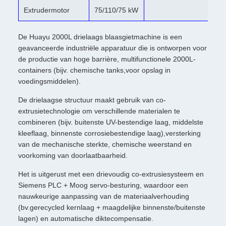
Extrudermotor
75/110/75 kW
De Huayu 2000L drielaags blaasgietmachine is een
geavanceerde industriële apparatuur die is ontworpen voor
de productie van hoge barrière, multifunctionele 2000L-
containers (bijv. chemische tanks,voor opslag in
voedingsmiddelen).
De drielaagse structuur maakt gebruik van co-
extrusietechnologie om verschillende materialen te
combineren (bijv. buitenste UV-bestendige laag, middelste
kleeflaag, binnenste corrosiebestendige laag),versterking
van de mechanische sterkte, chemische weerstand en
voorkoming van doorlaatbaarheid.
Het is uitgerust met een drievoudig co-extrusiesysteem en
Siemens PLC + Moog servo-besturing, waardoor een
nauwkeurige aanpassing van de materiaalverhouding
(bv.gerecycled kernlaag + maagdelijke binnenste/buitenste
lagen) en automatische diktecompensatie.