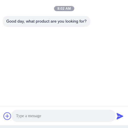
8:02 AM
Good day, what product are you looking for?
Tags:
Grote blaasgietmachine
IBC-tankmachine
IBC-machine
Krijg Beste Prijs
Ga Nu Praten.
Ga Nu Praten.