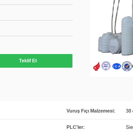
Teklif Et
Vuruş Fıçı Malzemesi:
38 
PLC'ler:
Si