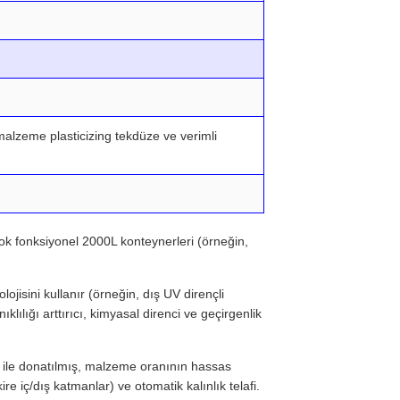
malzeme plasticizing tekdüze ve verimli
ok fonksiyonel 2000L konteynerleri (örneğin,
ojisini kullanır (örneğin, dış UV dirençli
lığı arttırıcı, kimyasal direnci ve geçirgenlik
 ile donatılmış, malzeme oranının hassas
 iç/dış katmanlar) ve otomatik kalınlık telafi.