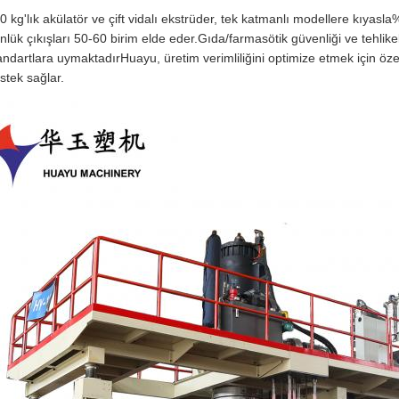
0 kg'lık akülatör ve çift vidalı ekstrüder, tek katmanlı modellere kıyasl
nlük çıkışları 50-60 birim elde eder.Gıda/farmasötik güvenliği ve tehlik
andartlara uymaktadırHuayu, üretim verimliliğini optimize etmek için özel
stek sağlar.