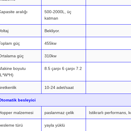
Kapasite aralığı
500-2000L, üç
katman
Voltaj
Bekliyor.
Toplam güç
455kw
Ortalama güç
310kw
Makine boyutu
8.5 çarpı 6 çarpı 7.2
(L*W*H)
üretkenlik
10-24 adet/saat
Otomatik besleyici
Hopper malzemesi
paslanmaz çelik
Istikrarlı performans, 
besleme türü
yayla yüklü