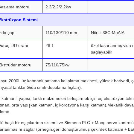
besleme motoru
2.2/2.2/2.2kw
Ekstrüzyon Sistemi
vida çapı
110/130/110 mm
Nitritli 38CrMoAIA
Vuruş L/D oranı
28:1
özel tasarlanmış vida 
sağlayabilir
Ekstrüder motoru
75/110/75kw
ayu 2000L üç katmanlı patlama kalıplama makinesi, yüksek bariyerli, ç
myasal tanklar,Gıda sınıfı depolama fıçıları).
 katmanlı yapısı, farklı malzemeleri birleştirmek için eş-ekstrüzyon teknol
tman, orta yapışkan katman, iç korozyona karşı katman),Mekanik dayanıklı
leme.
lü başlı bir eş çıkartma sistemi ve Siemens PLC + Moog servo kontrolü
arlanmasını sağlar (örneğin,geri dönüştürülmüş çekirdek katmanı + bakire