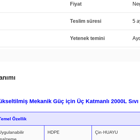
Fiyat
Neg
Teslim süresi
5 a
Yetenek temini
Ayd
anımı
ükseltilmiş Mekanik Güç için Üç Katmanlı 2000L Sıvı
Temel Özellik
Uygulanabilir
HDPE
Çin·HUAYU
malzeme