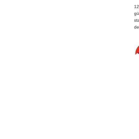
12
gü
st
de