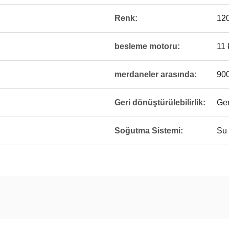
Renk:
12
besleme motoru:
11
merdaneler arasında:
90
Geri dönüştürülebilirlik:
Ger
Soğutma Sistemi:
Su