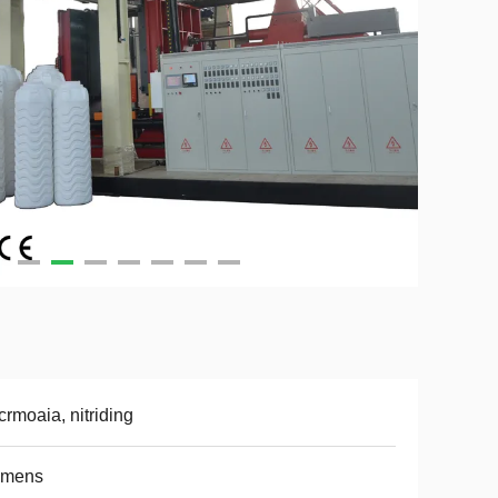
crmoaia, nitriding
emens