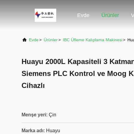
Evde
Ürünler
V
Evde
>
Ürünler
>
IBC Üfleme Kalıplama Makinesi
>
Hua
Huayu 2000L Kapasiteli 3 Katman
Siemens PLC Kontrol ve Moog Ka
Cihazlı
Menşe yeri:
Çin
Marka adı:
Huayu