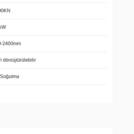
00KN
 kW
0-2400mm
i dönüştürülebilir
 Soğutma