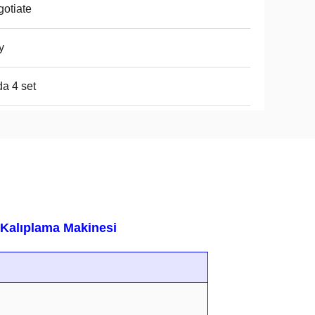
otiate
y
a 4 set
 Kalıplama Makinesi