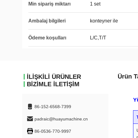
Min sipariş miktarı
1 set
Ambalaj bilgileri
konteyner ile
Ödeme koşulları
L/C,T/T
Ürün T
İLIŞKILI ÜRÜNLER
BIZIMLE İLETIŞIM
Y
86-152-6568-7399
padraic@huayumachine.cn
86-0536-770-9997