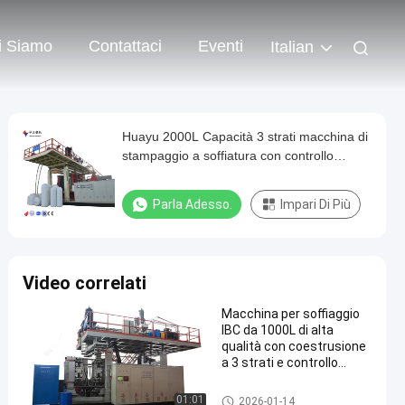
i Siamo
Contattaci
Eventi
Italian
Huayu 2000L Capacità 3 strati macchina di
stampaggio a soffiatura con controllo
Siemens PLC e controller di spessore
Moog
Parla Adesso.
Impari Di Più
Video correlati
Macchina per soffiaggio
IBC da 1000L di alta
qualità con coestrusione
a 3 strati e controllo
touch screen PLC
Macchina di stampaggio a so
01:01
2026-01-14