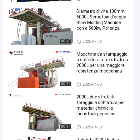
ffiatura IBC
Diametro di vite 130mm
5000L Serbatoio d'acqua
Blow Molding Machine
con e 560kw Potenza
totale
Macchina per lo stampaggio a
00:49
2025-07-03
soffio con serbatoio d'acqua d
a 3000 a 5000 l
Macchina da stampaggio
a soffiatura a tre strati da
2000L per una maggiore
resistenza meccanica
500-2000L serbatoio d'acqua
00:34
2025-04-03
macchina di stampaggio a so
ffio
2000L due strati di
foraggio a soffiatura per
materiali chimici e
industriali pericolosi
500-2000L serbatoio d'acqua
00:34
2025-04-03
macchina di stampaggio a so
ffio
Robusta 220L Double-