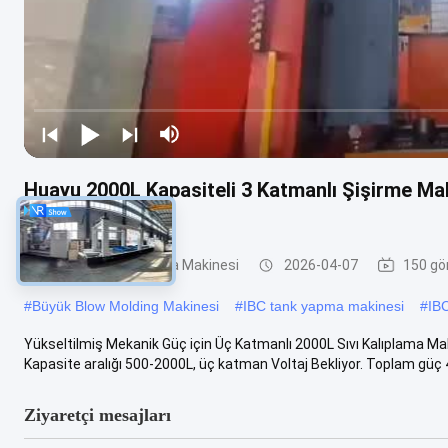
Huayu 2000L Kapasiteli 3 Katmanlı Şişirme Ma
Kontrol Cihazlı
IBC Üfleme Kalıplama Makinesi
2026-04-07
150 gö
#
Büyük Blow Molding Makinesi
#
IBC tank yapma makinesi
#
IB
Yükseltilmiş Mekanik Güç için Üç Katmanlı 2000L Sıvı Kalıplama M
Kapasite aralığı 500-2000L, üç katman Voltaj Bekliyor. Toplam güç 
Ziyaretçi mesajları