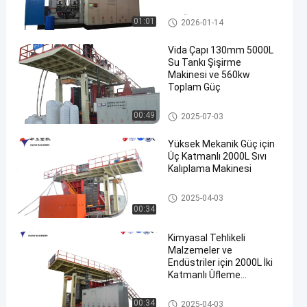
Kontrolü ile
IBC Üfleme Kalıplama Makines
01:01
2026-01-14
i
Vida Çapı 130mm 5000L
Su Tankı Şişirme
Makinesi ve 560kw
Toplam Güç
3000-5000l su tankı üfleme ka
00:49
2025-07-03
lıplama makinesi
Yüksek Mekanik Güç için
Üç Katmanlı 2000L Sıvı
Kalıplama Makinesi
500-2000L su tankı üfleme kalı
2025-04-03
plama makinesi
00:34
Kimyasal Tehlikeli
Malzemeler ve
Endüstriler için 2000L İki
Katmanlı Üfleme
Kalıplama Makinesi
500-2000L su tankı üfleme kalı
00:34
2025-04-03