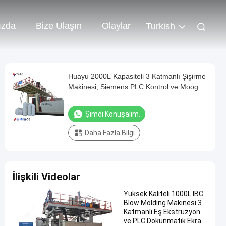
ızda
Bize Ulaşın
Olaylar
Turkish
Huayu 2000L Kapasiteli 3 Katmanlı Şişirme
Makinesi, Siemens PLC Kontrol ve Moog
Kalınlık Kontrol Cihazlı
Şimdi Konuşalım.
Daha Fazla Bilgi
İlişkili Videolar
Yüksek Kaliteli 1000L IBC
Blow Molding Makinesi 3
Katmanlı Eş Ekstrüzyon
ve PLC Dokunmatik Ekran