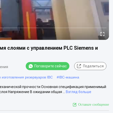
мя слоями с управлением PLC Siemens и
Поговорите сейчас
Поделиться
нения
 изготовления резервуаров IBC
#
IBC-машина
механической прочности Основная спецификация применимый
слоя Напряжение В ожидании общая ...
Взгляд больше
Оставьте сообщение