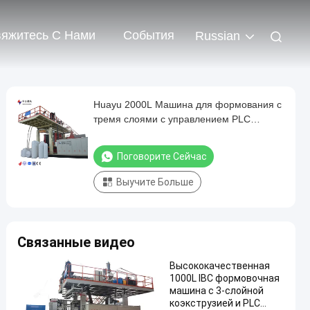
яжитесь С Нами
События
Russian
Huayu 2000L Машина для формования с
тремя слоями с управлением PLC
Siemens и контроллером толщины моги
Поговорите Сейчас
Выучите Больше
Связанные видео
Высококачественная
1000L IBC формовочная
машина с 3-слойной
коэкструзией и PLC