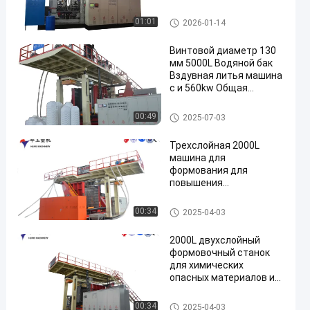
сенсорного экрана
управления
Машина для формования IB
01:01
2026-01-14
C
Винтовой диаметр 130
мм 5000L Водяной бак
Вздувная литья машина
с и 560kw Общая
мощность
3000-5000 л Водяной резерв
00:49
2025-07-03
уар Машины для формовани
я
Трехслойная 2000L
машина для
формования для
повышения
механической
прочности
Машина для формования во
00:34
2025-04-03
дяного бака 500-2000 л
2000L двухслойный
формовочный станок
для химических
опасных материалов и
промышленности
Машина для формования во
00:34
2025-04-03