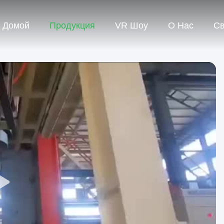
Домой
Продукция
VR Шоу
О Нас
Св