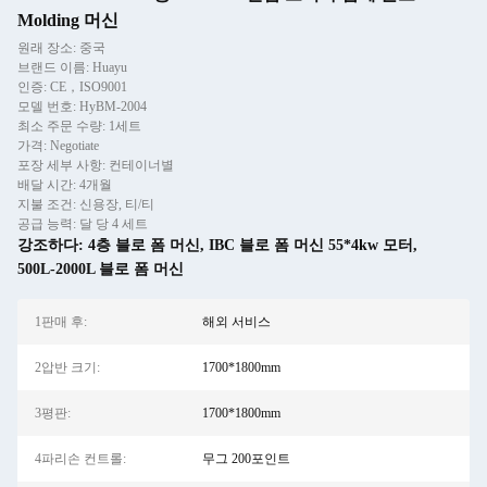
Molding 머신
원래 장소: 중국
브랜드 이름: Huayu
인증: CE，ISO9001
모델 번호: HyBM-2004
최소 주문 수량: 1세트
가격: Negotiate
포장 세부 사항: 컨테이너별
배달 시간: 4개월
지불 조건: 신용장, 티/티
공급 능력: 달 당 4 세트
강조하다:
4층 블로 폼 머신
,
IBC 블로 폼 머신 55*4kw 모터
,
500L-2000L 블로 폼 머신
1판매 후:
해외 서비스
2압반 크기:
1700*1800mm
3평판:
1700*1800mm
4파리손 컨트롤:
무그 200포인트