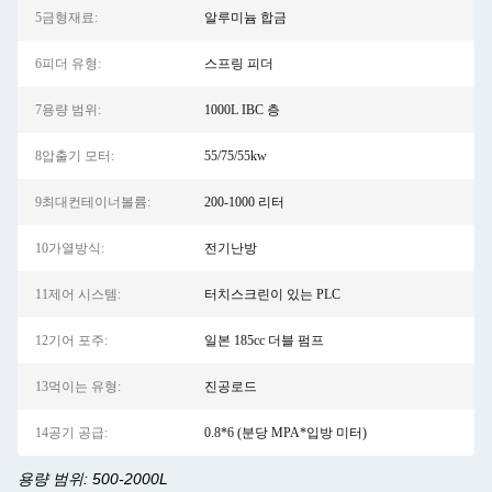
5금형재료:
알루미늄 합금
6피더 유형:
스프링 피더
7용량 범위:
1000L IBC 층
8압출기 모터:
55/75/55kw
9최대컨테이너볼륨:
200-1000 리터
10가열방식:
전기난방
11제어 시스템:
터치스크린이 있는 PLC
12기어 포주:
일본 185cc 더블 펌프
13먹이는 유형:
진공로드
14공기 공급:
0.8*6 (분당 MPA*입방 미터)
용량 범위: 500-2000L