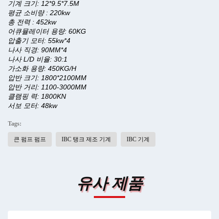
기계 크기: 12*9.5*7.5M
평균 소비량 : 220kw
총 전력 : 452kw
어큐뮬레이터 용량: 60KG
압출기 모터: 55kw*4
나사 직경: 90MM*4
나사 L/D 비율: 30:1
가소화 용량: 450KG/H
압반 크기: 1800*2100MM
압반 거리: 1100-3000MM
클램핑 력: 1800KN
서보 모터: 48kw
Tags:
큰 펌프 펌프
IBC 탱크 제조 기계
IBC 기계
유사 제품