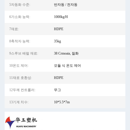
5자동화 수준:
반자동 / 전자동
6가소화 능력:
1000kg/H
7재료:
HDPE
8축적자 능력:
35kg
9스루브 배럴 재료:
38 Crmoaia, 질화
10온도 제어:
모듈 식 온도 제어
11재료 호환성:
HDPE
12두께 컨트롤러:
무그
13기계 치수:
10*5.5*7m