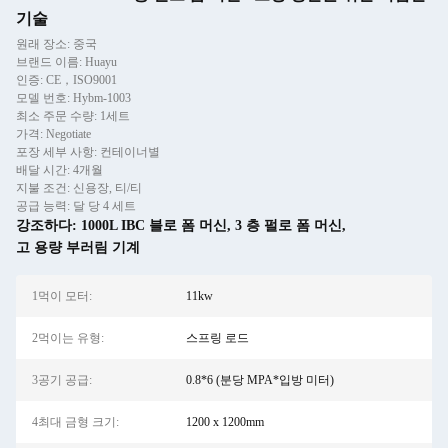
기술
원래 장소: 중국
브랜드 이름: Huayu
인증: CE，ISO9001
모델 번호: Hybm-1003
최소 주문 수량: 1세트
가격: Negotiate
포장 세부 사항: 컨테이너별
배달 시간: 4개월
지불 조건: 신용장, 티/티
공급 능력: 달 당 4 세트
강조하다:
1000L IBC 블로 폼 머신
,
3 층 펄로 폼 머신
,
고 용량 부러림 기계
1먹이 모터:
11kw
2먹이는 유형:
스프링 로드
3공기 공급:
0.8*6 (분당 MPA*입방 미터)
4최대 금형 크기:
1200 x 1200mm