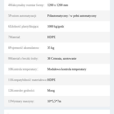
4Maksymalny rozmiar formy:
1200 x 1200 mm
5Poziom automatyzacji:
Półautomatyczny / w pełni automatyczny
6Zdolność plastyfikująca:
1000 kg/godz
7Materiał:
HDPE
8Pojemność akumulatora:
35 kg
9Materiał z beczki śruby:
38 Crmoaia, azotowanie
10Kontrola temperatury:
Modułowa kontrola temperatury
11Kompatybilność materiałowa:
HDPE
12Kontroler grubości:
Moog
13Wymiary maszyny:
10*5,5*7m