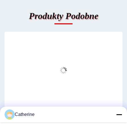
Produkty Podobne
HY 500L-2000L 3 warstwy maszyna do formowania
Catherine
dmuchanym z średnicą śruby 90/120/90mm