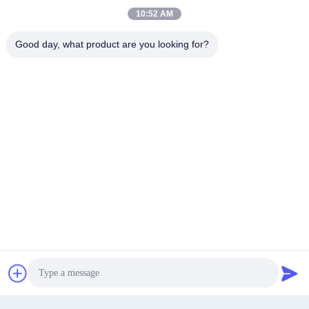
10:52 AM
Najlepszą cenę
Good day, what product are you looking for?
Kontakt
Najlepszą cenę
Rozmawiaj teraz.
Rozmawiaj teraz.