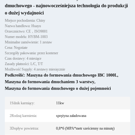
dmuchowego - najnowocześniejsza technologia do produkcji
o dużej wydajności
Miejsce pochodzenia: Chiny
Nazwa handlowa: Huayu
Orzecznictwo: CE，ISO9001
Numer modelu: HYBM-1003
Minimalne zamówienie: 1 zestaw
Cena: Negotiate
Szczegóły pakowania: przez kontener
Czas dostawy: 4 miesiące
Zasady płatności: L/C, T/T
Możliwość Supply: 4 zestawy miesięcznie
Podkreślić:
Maszyna do formowania dmuchowego IBC 1000L
,
Maszyna do formowania dmuchaniem 3 warstwy
,
Maszyna do formowania dmuchowego o dużej pojemności
1Silnik karmiący:
11kw
2Rodzaj karmienia:
sprężyna załadowana
3Dopływ powietrza:
0,8*6 (MPA*metr sześcienny na minutę)