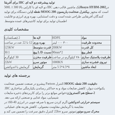
تولید پیشرفته دو لایه ای IBC برای آفریقا
در
Huayu HYBM-2002
یک ماشین قالب دهی IBC دو لایه ای با کارایی بالا 300 ٪ 500L
است که مجهز به
کنترل ضخامت پاریسون MOOG 200 نقطه ای
این دستگاه برای تولید
کنندگان آفریقایی طراحی شده است و دقت استثنایی، بهره وری انرژی،و قابلیت
اطمینان تولید برای تولید کانتینرهای عمده متوسط.
مشخصات کلیدی
مواد
HDPE
لایه ها
2 (همکشان)
محدوده ظرفیت
۳۰۰ ۰۰۰ لیتر
بهره وری
12 تا 22 عدد در ساعت
کل قدرت
200KW
قدرت متوسط
125KW
قطر پیچ
90mm*2
نسبت L/D پیچ
30:1
ظرفیت پلاستیک سازی
۲۸۰ کیلوگرم در ساعت
ظرفیت مخزن
30 کیلوگرم
نیروی فشرده سازی
1000KN
موتور سرو
22kW
ابعاد ماشین
6*4.5*5.5 متر
گرمایش
گرمایش با اندوکشن
برجسته های تولید
دقيقيت 200 نقطه MOOG:
کنترل Parison پیشرو در صنعت تضمین ضخامت
یکنواخت دیوار، کاهش ضایعات مواد و به حداکثر رساندن یکپارچگی ساختاری IBC.
2-سطح هم اکستروژن:
خواص موانع برتر را برای کاربردهای ذخیره مایعات
شیمیایی، مواد غذایی و صنعتی ارائه می دهد.
سیستم حرارتی اندوکشن:
گرم کردن سریع با صرفه جویی در انرژی 40-60٪ در
مقایسه با گرمایش مقاومت معمولی، کاهش هزینه های عملیاتی.
محرک سرو موتور:
موتور سرو 22kw کنترل دقیق سرعت را تضمین می کند و