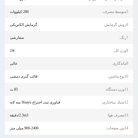
5متوسط مصرف:
280 کیلووات
6روش گرمایش:
گرمایش الکتریکی
7رنگ:
سفارشی
8وزن کل:
24t
9ماندگاری:
عالی
10نوع ماشین:
قالب گیری دمشی
11وزن دستگاه:
85 ت
12سبک ساختاری:
فناوری ثبت اختراع Huayu سه لایه
13مصرف هوا:
2.3m3/دقیقه
14بین صفحات:
900-2400 میلی متر