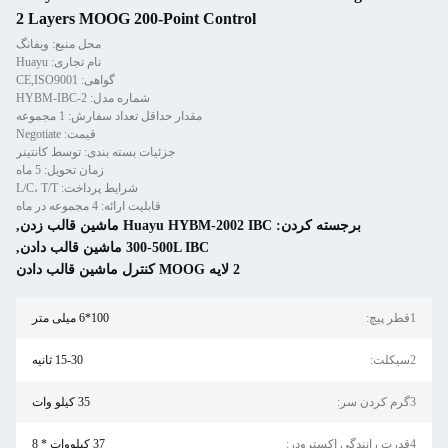
2 Layers MOOG 200-Point Control
محل منبع: ویفانگ
نام تجاری: Huayu
گواهی: CE,ISO9001
شماره مدل: HYBM-IBC-2
مقدار حداقل تعداد سفارش: 1 مجموعه
قیمت: Negotiate
جزئیات بسته بندی: توسط کانتینر
زمان تحویل: 5 ماه
شرایط پرداخت: L/C، T/T
قابلیت ارائه: 4 مجموعه در ماه
برجسته کردن:
Huayu HYBM-2002 IBC ماشین قالب زدن
,
300-500L IBC ماشین قالب دادن
,
2 لایه MOOG کنترل ماشین قالب دادن
1قطر پیچ:
100*6 میلی متر
2سیکلت:
15-30 ثانیه
3گرم کردن سر:
35 کیلو وات
4قدرت رانندگی اکسترودر:
37 کیلووات * 8