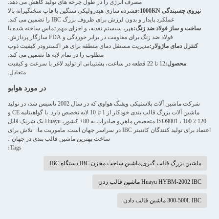
مصرف انرژی را در طول چرخه های تولید کاهش می دهد.
نیروی چسبندگی 1000KN:
فشرده سازی هیدرولیکی سنگین با قاب سختگیرانه بالا
عملکرد پایدار و بدون لرزش برای ظروف بزرگ IBC را تضمین می کند.
ساخت و ساز فولاد ضد زنگ:
هپر، سیستم تغذیه، و اجزای مهم تماس ساخته شده با
فولاد ضد زنگ برای مقاومت در برابر خوردگی و FDA سازگار پردازش.
کنترل دمای ماژولار:
مدیریت مستقل دمای منطقه برای هر اکسترودر کیفیت ذوب
مطلوب را در تمام لایه ها تضمین می کند.
محصول:
12 تا 22 قطعه در ساعت، پشتیبانی از تولید لاغر با سرعت و کیفیت
متعادل.
در مورد هوايو
شرکت ماشین آلات پلاستیکی ویفنگ هواوی که در سال 2002 تاسیس شد، در تولید
ماشین آلات بزرگ قالب بندی خودکار از 1 تا 10 لایه تخصص دارد. با گواهینامه CE و
ISO9001 ، 100 ٪ 120 متخصص ماهر,و صادرات به 80+ کشور، Huayu یک شریک قابل
اعتماد برای تولید کنندگان کانتینر IBC در سراسر جهان است. ماموریت ما: "تلاش برای
ساخت بهترین ماشین قالب بندی در جهان".
Tags:
ماشین بزرگ قالب گیری,ماشین ساخت مخزن IBC,دستگاه IBC
Huayu HYBM-2002 IBC ماشین قالب زدن
300-500L IBC ماشین قالب دادن