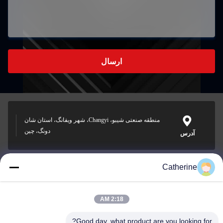
ارسال
منطقه صنعتی شیبو، Changyi، شهر ویفانگ، استان شان
دونگ، چین
آدرس
Catherine
padraic@huayumachine.cn
ایمیل
2:18 AM
Good day, what product are you looking for?