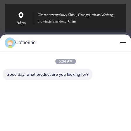
Obszar przemysłowy Shibu, Changyi, miasto Weifang,
prowincja Shandong, Chiny
Adres
Catherine
padraic@huayumachine.cn
E-mail
5:34 AM
Good day, what product are you looking for?
0086-152-6568-7399
Telefon
Weifang Huayu Plastic Machinery Co., Ltd.