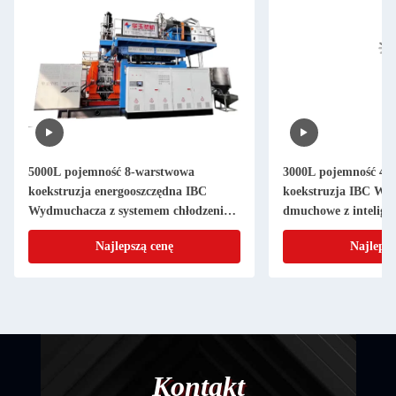
5000L pojemność 8-warstwowa
3000L pojemność 4-
koekstruzja energooszczędna IBC
koekstruzja IBC Wy
Wydmuchacza z systemem chłodzenia
dmuchowe z intelig
wodnym
sterowania
Najlepszą cenę
Najlepsz
Kontakt