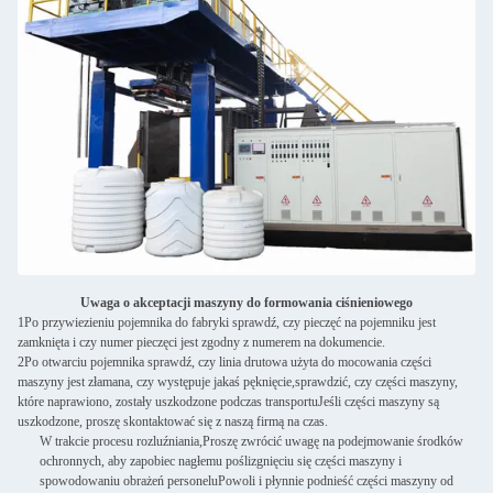
Uwaga o akceptacji maszyny do formowania ciśnieniowego
1Po przywiezieniu pojemnika do fabryki sprawdź, czy pieczęć na pojemniku jest
zamknięta i czy numer pieczęci jest zgodny z numerem na dokumencie.
2Po otwarciu pojemnika sprawdź, czy linia drutowa użyta do mocowania części
maszyny jest złamana, czy występuje jakaś pęknięcie,sprawdzić, czy części maszyny,
które naprawiono, zostały uszkodzone podczas transportuJeśli części maszyny są
uszkodzone, proszę skontaktować się z naszą firmą na czas.
W trakcie procesu rozluźniania,Proszę zwrócić uwagę na podejmowanie środków
ochronnych, aby zapobiec nagłemu poślizgnięciu się części maszyny i
spowodowaniu obrażeń personeluPowoli i płynnie podnieść części maszyny od