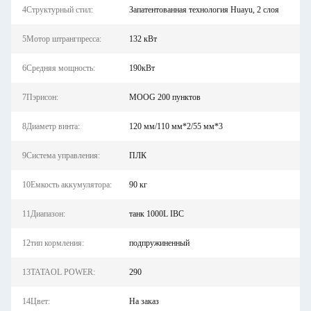
4Структурный стил:
Запатентованная технология Huayu, 2 слоя
5Мотор штрангпресса:
132 кВт
6Средняя мощность:
190кВт
7Пэрисон:
MOOG 200 пунктов
8Диаметр винта:
120 мм/110 мм*2/55 мм*3
9Система управления:
ПЛК
10Емкость аккумулятора:
90 кг
11Диапазон:
танк 1000L IBC
12тип кормления:
подпружиненный
13TATAOL POWER:
290
14Цвет:
На заказ