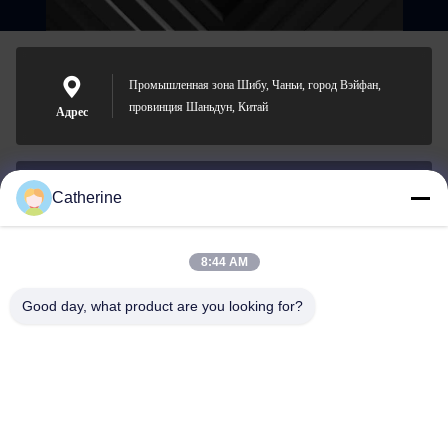
Промышленная зона Шибу, Чаньи, город Вэйфан,
провинция Шаньдун, Китай
Адрес
Catherine
padraic@huayumachine.cn
Электронная
почта
8:44 AM
Good day, what product are you looking for?
0086-152-6568-7399
Телефон