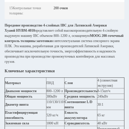
15Контрольные точки
200 очков
толщины:
Передовое производство 4-слойных IBC для Латинской Америки
Хуаюй HYBM-4010
представляет собой высокопроизводительную 4-слойную
выдувную машину IBC объемом 800–1200 л, оснащенную
MOOG 200-точечный
контроль толщины заготовки
и интеллектуальная система сенсорного экрана
ПЛК. Эта машина, разработанная для производителей Латинской Америки,
обеспечивает исключительную точность, энергоэффективность и надежность
производства при производстве промежуточных контейнеров для массовых
грузов.
Ключевые характеристики
4 (совместная
Материал
ПНД
Слои
экструзия)
Диапазон мощности
800–1200 л
Производительность
8-15шт/ч
Общая мощность
380кВт
Средняя мощность
240кВт
110/130/110
Соотношение L/D
Диаметр винта
30:1
мм
винта
Пластифицирующая
Емкость
520 кг/ч
65 кг
способность
аккумулятора
Зажимная сила
1800 кН
Серводвигатель
48 кВт
Индукционный