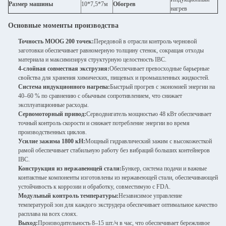
Размер машины
10*7,5*7м
Обогрев
нагрев
Основные моменты производства
Точность MOOG 200 точек:
Передовой в отрасли контроль черновой
заготовки обеспечивает равномерную толщину стенок, сокращая отходы
материала и максимизируя структурную целостность IBC.
4-слойная совместная экструзия:
Обеспечивает превосходные барьерные
свойства для хранения химических, пищевых и промышленных жидкостей.
Система индукционного нагрева:
Быстрый прогрев с экономией энергии на
40–60 % по сравнению с обычным сопротивлением, что снижает
эксплуатационные расходы.
Сервомоторный привод:
Серводвигатель мощностью 48 кВт обеспечивает
точный контроль скорости и снижает потребление энергии во время
производственных циклов.
Усилие зажима 1800 кН:
Мощный гидравлический зажим с высокожесткой
рамой обеспечивает стабильную работу без вибраций больших контейнеров
IBC.
Конструкция из нержавеющей стали:
Бункер, система подачи и важные
контактные компоненты изготовлены из нержавеющей стали, обеспечивающей
устойчивость к коррозии и обработку, совместимую с FDA.
Модульный контроль температуры:
Независимое управление
температурой зон для каждого экструдера обеспечивает оптимальное качество
расплава на всех слоях.
Выход:
Производительность 8–15 шт./ч в час, что обеспечивает бережливое