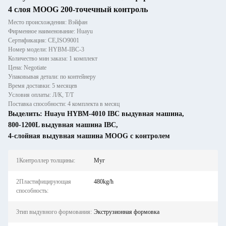
4 слоя MOOG 200-точечный контроль
Место происхождения: Вэйфан
Фирменное наименование: Huayu
Сертификация: CE,ISO9001
Номер модели: HYBM-IBC-3
Количество мин заказа: 1 комплект
Цена: Negotiate
Упаковывая детали: по контейнеру
Время доставки: 5 месяцев
Условия оплаты: Л/К, Т/Т
Поставка способности: 4 комплекта в месяц
Выделить:
Huayu HYBM-4010 IBC выдувная машина
,
800-1200L выдувная машина IBC
,
4-слойная выдувная машина MOOG с контролем
1Контроллер толщины:
Муг
2Пластифицирующая
480kg/h
способность:
3тип выдувного формования:
Экструзионная формовка