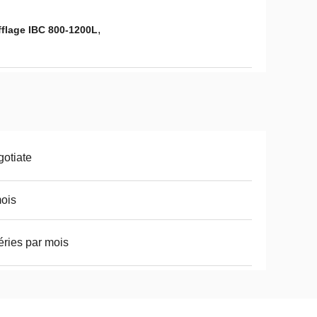
,
flage IBC 800-1200L
otiate
ois
éries par mois