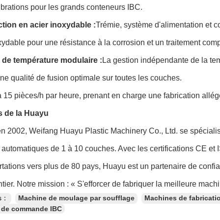
ibrations pour les grands conteneurs IBC.
tion en acier inoxydable :
Trémie, système d'alimentation et c
xydable pour une résistance à la corrosion et un traitement com
 de température modulaire :
La gestion indépendante de la t
une qualité de fusion optimale sur toutes les couches.
à 15 pièces/h par heure, prenant en charge une fabrication allég
 de la Huayu
n 2002, Weifang Huayu Plastic Machinery Co., Ltd. se spécial
 automatiques de 1 à 10 couches. Avec les certifications CE et 
tations vers plus de 80 pays, Huayu est un partenaire de confi
ier. Notre mission : « S'efforcer de fabriquer la meilleure mac
es：
Machine de moulage par soufflage
Machines de fabricatio
 de commande IBC