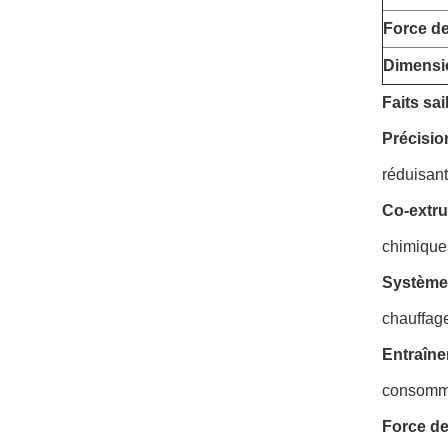
Force de
Dimensi
Faits sai
Précisio
réduisant
Co-extru
chimiques
Système 
chauffage
Entraîne
consomma
Force de