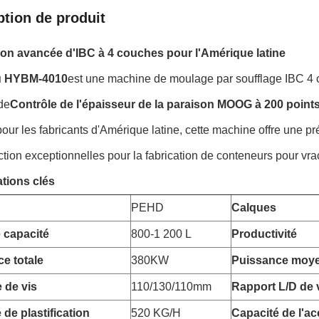
ption de produit
ion avancée d'IBC à 4 couches pour l'Amérique latine
 HYBM-4010
est une machine de moulage par soufflage IBC 4 
de
Contrôle de l'épaisseur de la paraison MOOG à 200 point
ur les fabricants d'Amérique latine, cette machine offre une préc
tion exceptionnelles pour la fabrication de conteneurs pour vra
ations clés
PEHD
Calques
 capacité
800-1 200 L
Productivité
e totale
380KW
Puissance moy
 de vis
110/130/110mm
Rapport L/D de 
 de plastification
520 KG/H
Capacité de l'a