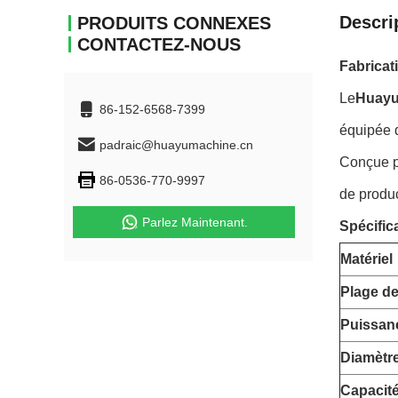
Descri
PRODUITS CONNEXES
CONTACTEZ-NOUS
Fabricat
Le
Huayu
86-152-6568-7399
équipée 
padraic@huayumachine.cn
Conçue po
86-0536-770-9997
de produc
Parlez Maintenant.
Spécific
Matériel
Plage de
Puissanc
Diamètre
Capacité