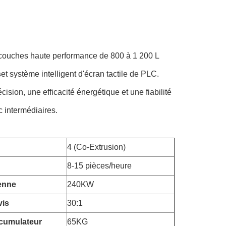
couches haute performance de 800 à 1 200 L
s
et système intelligent d'écran tactile de PLC.
ision, une efficacité énergétique et une fiabilité
c intermédiaires.
4 (Co-Extrusion)
8-15 pièces/heure
enne
240KW
vis
30:1
ccumulateur
65KG