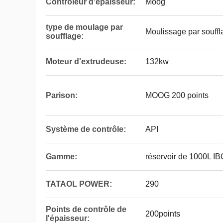
Contrôleur d'épaisseur:
Moog
type de moulage par
Moulissage par souffl
soufflage:
Moteur d'extrudeuse:
132kw
Parison:
MOOG 200 points
Système de contrôle:
API
Gamme:
réservoir de 1000L IB
TATAOL POWER:
290
Points de contrôle de
200points
l'épaisseur: