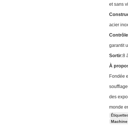
et sans v
Construc
acier ino
Contrôle
garantit 
Sortir:
8 
À propos
Fondée e
soufflage
des expor
monde ent
Étiquett
Machine