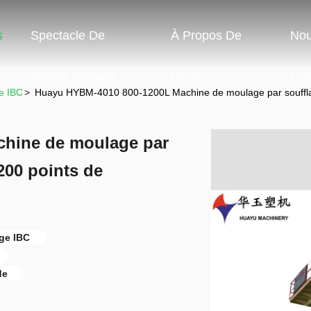
s
Spectacle De
À Propos De
No
Réalité Virtuelle
Nous
Con
e IBC
>
Huayu HYBM-4010 800-1200L Machine de moulage par souff
hine de moulage par
00 points de
ge IBC
de