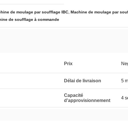
,
ine de moulage par soufflage IBC
Machine de moulage par souf
ine de soufflage à commande
Prix
Neg
Délai de livraison
5 m
Capacité
4 s
d'approvisionnement