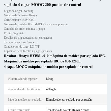
soplado 4 capas MOOG 200 puntos de control
Lugar de origen: weifang
Nombre de la marca: Huayu
Certificación: CE,ISO9001
Número de modelo: HYBM-IBC-3 y sus componentes
Cantidad de orden mínima: 1 juego
Precio: Negotiate
Detalles de empaquetado: por contenedor
Tiempo de entrega: 5 meses
Condiciones de pago: LC, T/T
Capacidad de la fuente: 4 juegos por mes
Resaltar:
Huayu HYBM-4010 máquina de moldeo por soplado IBC
,
Máquina de moldeo por soplado IBC de 800-1200L
,
4 capas MOOG máquina de moldeo por soplado de control
1Controlador de espesor:
Moog
2Capacidad de plastificación:
480kg/h
3tipo de moldeo por soplado:
El moldeado por soplado por extrusión
4Estilo estructural:
Tecnología de patente Huayu 2 capas.