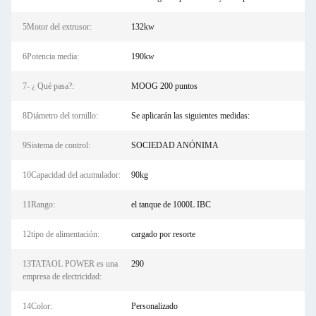
5Motor del extrusor:
132kw
6Potencia media:
190kw
7- ¿ Qué pasa?:
MOOG 200 puntos
8Diámetro del tornillo:
Se aplicarán las siguientes medidas:
9Sistema de control:
SOCIEDAD ANÓNIMA
10Capacidad del acumulador:
90kg
11Rango:
el tanque de 1000L IBC
12tipo de alimentación:
cargado por resorte
13TATAOL POWER es una
290
empresa de electricidad:
14Color:
Personalizado