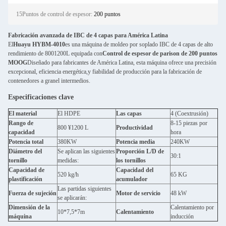
15Puntos de control de espesor:
200 puntos
Fabricación avanzada de IBC de 4 capas para América Latina
El
Huayu HYBM-4010
es una máquina de moldeo por soplado IBC de 4 capas de alto
rendimiento de 8001200L equipada con
Control de espesor de parison de 200 puntos
MOOG
Diseñado para fabricantes de América Latina, esta máquina ofrece una precisión
excepcional, eficiencia energética,y fiabilidad de producción para la fabricación de
contenedores a granel intermedios.
Especificaciones clave
El material
El HDPE
Las capas
4 (Coextrusión)
Rango de
8-15 piezas por
800 ¥1200 L
Productividad
capacidad
hora
Potencia total
380KW
Potencia media
240KW
Diámetro del
Se aplican las siguientes
Proporción L/D de
30:1
tornillo
medidas:
los tornillos
Capacidad de
Capacidad del
520 kg/h
65 KG
plastificación
acumulador
Las partidas siguientes
Fuerza de sujeción
Motor de servicio
48 kW
se aplicarán:
Dimensión de la
Calentamiento por
10*7,5*7m
Calentamiento
máquina
inducción