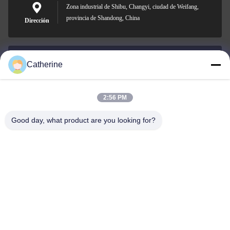
Zona industrial de Shibu, Changyi, ciudad de Weifang,
provincia de Shandong, China
Dirección
Catherine
padraic@huayumachine.cn
Correo
electrónico
2:56 PM
Good day, what product are you looking for?
0086-152-6568-7399
Teléfono
Weifang Huayu Plastic Machinery Co., Ltd.