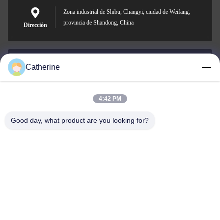
Zona industrial de Shibu, Changyi, ciudad de Weifang,
provincia de Shandong, China
Dirección
Catherine
padraic@huayumachine.cn
Correo
electrónico
4:42 PM
Good day, what product are you looking for?
0086-152-6568-7399
Teléfono
Weifang Huayu Plastic Machinery Co., Ltd.