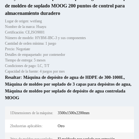
de moldeo de soplado MOOG 200 puntos de control para
almacenamiento duradero
Lugar de origen: weifang
Nombre de la marca: Huayu
Certificación: CE,ISO9001
Número de modelo: HYBM-IBC-3 y sus componentes
Cantidad de orden mínima: 1 juego
Precio: Negotiate
Detalles de empaquetado: por contenedor
Tiempo de entrega: 5 meses
Condiciones de pago: LC, T/T
Capacidad de la fuente: 4 juegos por mes
Resaltar:
Máquina de depósito de agua de HDPE de 300-1000L
,
Máquina de moldeo por soplado de 3 capas para depósitos de agua
,
Máquina de moldeo por soplado de depósito de agua controlada
MOOG
1Dimensiones de la máquina:
3500x1500x2200mm
2Industrias aplicables:
Otro