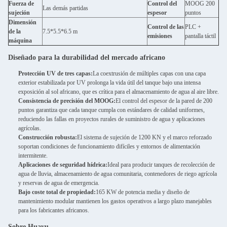
Fuerza de
Control del
MOOG 200
Las demás partidas
sujeción
espesor
puntos
Dimensión
Control de las
PLC +
de la
7.5*5.5*6.5 m
emisiones
pantalla táctil
máquina
Diseñado para la durabilidad del mercado africano
Protección UV de tres capas:
La coextrusión de múltiples capas con una capa
exterior estabilizada por UV prolonga la vida útil del tanque bajo una intensa
exposición al sol africano, que es crítica para el almacenamiento de agua al aire libre.
Consistencia de precisión del MOOG:
El control del espesor de la pared de 200
puntos garantiza que cada tanque cumpla con estándares de calidad uniformes,
reduciendo las fallas en proyectos rurales de suministro de agua y aplicaciones
agrícolas.
Construcción robusta:
El sistema de sujeción de 1200 KN y el marco reforzado
soportan condiciones de funcionamiento difíciles y entornos de alimentación
intermitente.
Aplicaciones de seguridad hídrica:
Ideal para producir tanques de recolección de
agua de lluvia, almacenamiento de agua comunitaria, contenedores de riego agrícola
y reservas de agua de emergencia.
Bajo coste total de propiedad:
165 KW de potencia media y diseño de
mantenimiento modular mantienen los gastos operativos a largo plazo manejables
para los fabricantes africanos.
Sobre Huayu