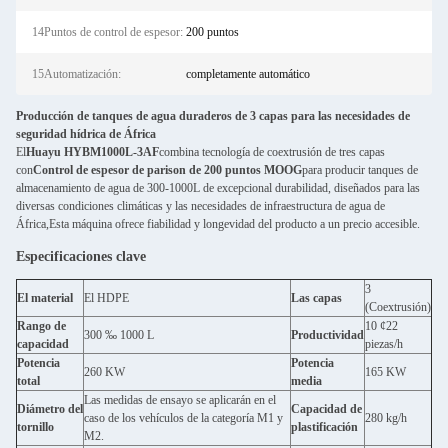
14Puntos de control de espesor:
200 puntos
15Automatización:
completamente automático
Producción de tanques de agua duraderos de 3 capas para las necesidades de
seguridad hídrica de África
El
Huayu HYBM1000L-3AF
combina tecnología de coextrusión de tres capas
con
Control de espesor de parison de 200 puntos MOOG
para producir tanques de
almacenamiento de agua de 300-1000L de excepcional durabilidad, diseñados para las
diversas condiciones climáticas y las necesidades de infraestructura de agua de
África,Esta máquina ofrece fiabilidad y longevidad del producto a un precio accesible.
Especificaciones clave
3
El material
El HDPE
Las capas
(Coextrusión)
Rango de
10 ¢22
300 ‰ 1000 L
Productividad
capacidad
piezas/h
Potencia
Potencia
260 KW
165 KW
total
media
Las medidas de ensayo se aplicarán en el
Diámetro del
Capacidad de
caso de los vehículos de la categoría M1 y
280 kg/h
tornillo
plastificación
M2.