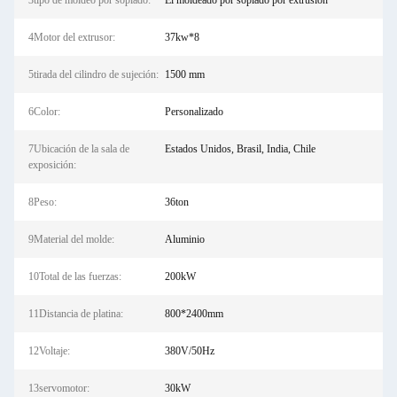
3tipo de moldeo por soplado:
El moldeado por soplado por extrusión
4Motor del extrusor:
37kw*8
5tirada del cilindro de sujeción:
1500 mm
6Color:
Personalizado
7Ubicación de la sala de
Estados Unidos, Brasil, India, Chile
exposición:
8Peso:
36ton
9Material del molde:
Aluminio
10Total de las fuerzas:
200kW
11Distancia de platina:
800*2400mm
12Voltaje:
380V/50Hz
13servomotor:
30kW