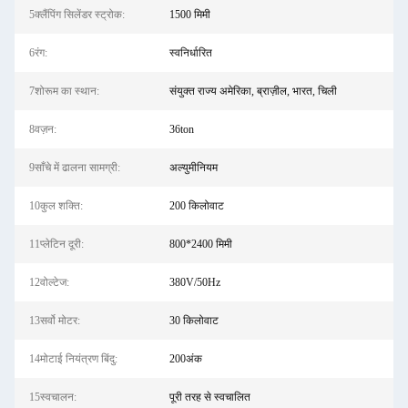
5क्लैंपिंग सिलेंडर स्ट्रोक:
1500 मिमी
6रंग:
स्वनिर्धारित
7शोरूम का स्थान:
संयुक्त राज्य अमेरिका, ब्राज़ील, भारत, चिली
8वज़न:
36ton
9साँचे में ढालना सामग्री:
अल्युमीनियम
10कुल शक्ति:
200 किलोवाट
11प्लेटिन दूरी:
800*2400 मिमी
12वोल्टेज:
380V/50Hz
13सर्वो मोटर:
30 किलोवाट
14मोटाई नियंत्रण बिंदु:
200अंक
15स्वचालन:
पूरी तरह से स्वचालित