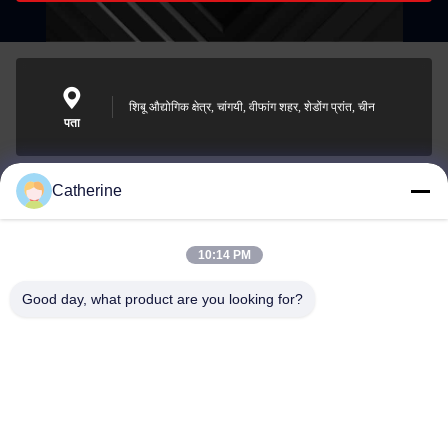
शिबू औद्योगिक क्षेत्र, चांगयी, वीफांग शहर, शेडोंग प्रांत, चीन
पता
Catherine
padraic@huayumachine.cn
ई-मेल
10:14 PM
Good day, what product are you looking for?
0086-152-6568-7399
फोन