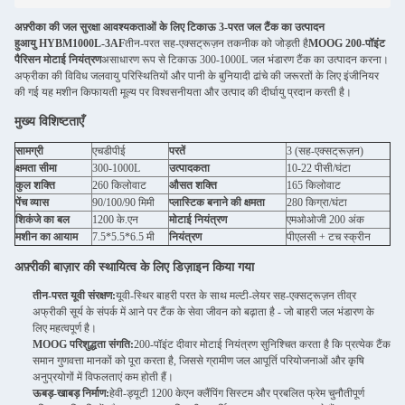
अफ़्रीका की जल सुरक्षा आवश्यकताओं के लिए टिकाऊ 3-परत जल टैंक का उत्पादन
हुआयु HYBM1000L-3AF
तीन-परत सह-एक्सट्रूज़न तकनीक को जोड़ती है
MOOG 200-पॉइंट
पैरिसन मोटाई नियंत्रण
असाधारण रूप से टिकाऊ 300-1000L जल भंडारण टैंक का उत्पादन करना।
अफ्रीका की विविध जलवायु परिस्थितियों और पानी के बुनियादी ढांचे की जरूरतों के लिए इंजीनियर
की गई यह मशीन किफायती मूल्य पर विश्वसनीयता और उत्पाद की दीर्घायु प्रदान करती है।
मुख्य विशिष्टताएँ
सामग्री
एचडीपीई
परतें
3 (सह-एक्सट्रूज़न)
क्षमता सीमा
300-1000L
उत्पादकता
10-22 पीसी/घंटा
कुल शक्ति
260 किलोवाट
औसत शक्ति
165 किलोवाट
पेंच व्यास
90/100/90 मिमी
प्लास्टिक बनाने की क्षमता
280 किग्रा/घंटा
शिकंजे का बल
1200 के.एन
मोटाई नियंत्रण
एमओओजी 200 अंक
मशीन का आयाम
7.5*5.5*6.5 मी
नियंत्रण
पीएलसी + टच स्क्रीन
अफ़्रीकी बाज़ार की स्थायित्व के लिए डिज़ाइन किया गया
तीन-परत यूवी संरक्षण:
यूवी-स्थिर बाहरी परत के साथ मल्टी-लेयर सह-एक्सट्रूज़न तीव्र
अफ्रीकी सूर्य के संपर्क में आने पर टैंक के सेवा जीवन को बढ़ाता है - जो बाहरी जल भंडारण के
लिए महत्वपूर्ण है।
MOOG परिशुद्धता संगति:
200-पॉइंट दीवार मोटाई नियंत्रण सुनिश्चित करता है कि प्रत्येक टैंक
समान गुणवत्ता मानकों को पूरा करता है, जिससे ग्रामीण जल आपूर्ति परियोजनाओं और कृषि
अनुप्रयोगों में विफलताएं कम होती हैं।
ऊबड़-खाबड़ निर्माण:
हेवी-ड्यूटी 1200 केएन क्लैंपिंग सिस्टम और प्रबलित फ्रेम चुनौतीपूर्ण