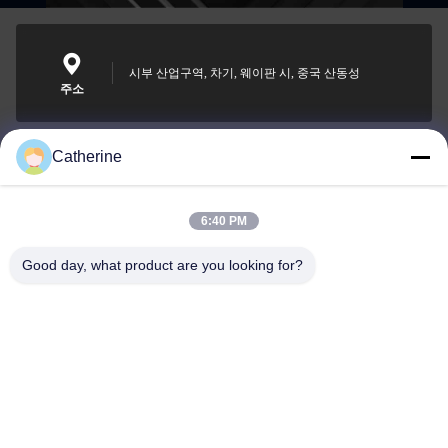
시부 산업구역, 차기, 웨이판 시, 중국 산동성
주소
Catherine
padraic@huayumachine.cn
이메일
6:40 PM
Good day, what product are you looking for?
0086-152-6568-7399
전화
Weifang Huayu Plastic Machinery Co., Ltd.