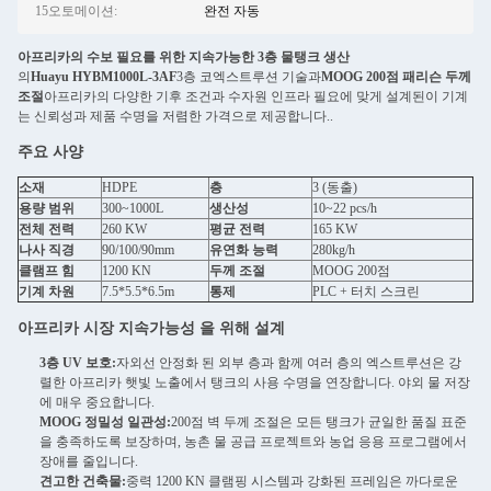
15오토메이션:
완전 자동
아프리카의 수보 필요를 위한 지속가능한 3층 물탱크 생산
의
Huayu HYBM1000L-3AF
3층 코엑스트루션 기술과
MOOG 200점 패리슨 두께
조절
아프리카의 다양한 기후 조건과 수자원 인프라 필요에 맞게 설계된이 기계
는 신뢰성과 제품 수명을 저렴한 가격으로 제공합니다..
주요 사양
소재
HDPE
층
3 (동출)
용량 범위
300~1000L
생산성
10~22 pcs/h
전체 전력
260 KW
평균 전력
165 KW
나사 직경
90/100/90mm
유연화 능력
280kg/h
클램프 힘
1200 KN
두께 조절
MOOG 200점
기계 차원
7.5*5.5*6.5m
통제
PLC + 터치 스크린
아프리카 시장 지속가능성 을 위해 설계
3층 UV 보호:
자외선 안정화 된 외부 층과 함께 여러 층의 엑스트루션은 강
렬한 아프리카 햇빛 노출에서 탱크의 사용 수명을 연장합니다. 야외 물 저장
에 매우 중요합니다.
MOOG 정밀성 일관성:
200점 벽 두께 조절은 모든 탱크가 균일한 품질 표준
을 충족하도록 보장하며, 농촌 물 공급 프로젝트와 농업 응용 프로그램에서
장애를 줄입니다.
견고한 건축물:
중력 1200 KN 클램핑 시스템과 강화된 프레임은 까다로운