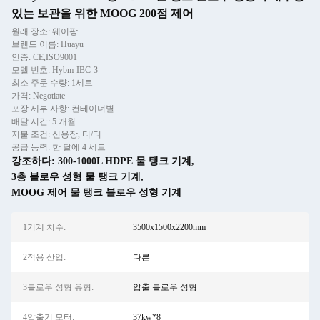
있는 보관을 위한 MOOG 200점 제어
원래 장소: 웨이팡
브랜드 이름: Huayu
인증: CE,ISO9001
모델 번호: Hybm-IBC-3
최소 주문 수량: 1세트
가격: Negotiate
포장 세부 사항: 컨테이너별
배달 시간: 5 개월
지불 조건: 신용장, 티/티
공급 능력: 한 달에 4 세트
강조하다:
300-1000L HDPE 물 탱크 기계
,
3층 블로우 성형 물 탱크 기계
,
MOOG 제어 물 탱크 블로우 성형 기계
1기계 치수:
3500x1500x2200mm
2적용 산업:
다른
3블로우 성형 유형:
압출 블로우 성형
4압출기 모터:
37kw*8