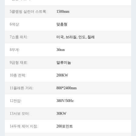
5클램핑 실린더 스트록:
1500mm
6색상:
맞춤형
7쇼룸 위치:
미국, 브라질, 인도, 칠레
8무게:
36ton
9금형 재료:
알류미늄
10총 전력:
200KW
11플래튼 거리:
800*2400mm
12전압:
380V/50Hz
13서보 모터:
30KW
14두께 제어 지점:
200포인트