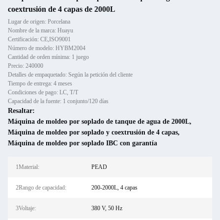
coextrusión de 4 capas de 2000L
Lugar de origen: Porcelana
Nombre de la marca: Huayu
Certificación: CE,ISO9001
Número de modelo: HYBM2004
Cantidad de orden mínima: 1 juego
Precio: 240000
Detalles de empaquetado: Según la petición del cliente
Tiempo de entrega: 4 meses
Condiciones de pago: LC, T/T
Capacidad de la fuente: 1 conjunto/120 días
Resaltar:
Máquina de moldeo por soplado de tanque de agua de 2000L
,
Máquina de moldeo por soplado y coextrusión de 4 capas
,
Máquina de moldeo por soplado IBC con garantía
1Material:
PEAD
2Rango de capacidad:
200-2000L, 4 capas
3Voltaje:
380 V, 50 Hz