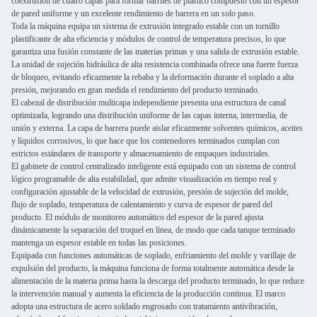
coextrusión de cuatro capas para formar barriles de plástico compuesto con un espesor
de pared uniforme y un excelente rendimiento de barrera en un solo paso.
Toda la máquina equipa un sistema de extrusión integrado estable con un tornillo
plastificante de alta eficiencia y módulos de control de temperatura precisos, lo que
garantiza una fusión constante de las materias primas y una salida de extrusión estable.
La unidad de sujeción hidráulica de alta resistencia combinada ofrece una fuerte fuerza
de bloqueo, evitando eficazmente la rebaba y la deformación durante el soplado a alta
presión, mejorando en gran medida el rendimiento del producto terminado.
El cabezal de distribución multicapa independiente presenta una estructura de canal
optimizada, logrando una distribución uniforme de las capas interna, intermedia, de
unión y externa. La capa de barrera puede aislar eficazmente solventes químicos, aceites
y líquidos corrosivos, lo que hace que los contenedores terminados cumplan con
estrictos estándares de transporte y almacenamiento de empaques industriales.
El gabinete de control centralizado inteligente está equipado con un sistema de control
lógico programable de alta estabilidad, que admite visualización en tiempo real y
configuración ajustable de la velocidad de extrusión, presión de sujeción del molde,
flujo de soplado, temperatura de calentamiento y curva de espesor de pared del
producto. El módulo de monitoreo automático del espesor de la pared ajusta
dinámicamente la separación del troquel en línea, de modo que cada tanque terminado
mantenga un espesor estable en todas las posiciones.
Equipada con funciones automáticas de soplado, enfriamiento del molde y varillaje de
expulsión del producto, la máquina funciona de forma totalmente automática desde la
alimentación de la materia prima hasta la descarga del producto terminado, lo que reduce
la intervención manual y aumenta la eficiencia de la producción continua. El marco
adopta una estructura de acero soldado engrosado con tratamiento antivibración,