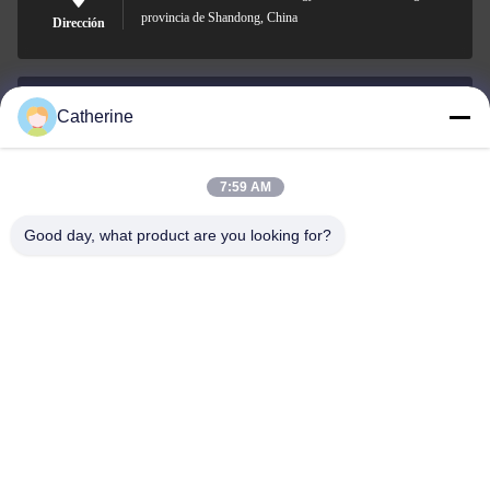
provincia de Shandong, China
Dirección
Catherine
padraic@huayumachine.cn
Correo
electrónico
7:59 AM
Good day, what product are you looking for?
0086-152-6568-7399
Teléfono
Weifang Huayu Plastic Machinery Co., Ltd.