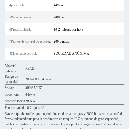
4poder total:
449kW
5Potencia media:
280Kw
6Productividad:
10-24 piezas por hora
7Puntos de control de espesor:
200 puntos
8Sistema de control:
SOCIEDAD ANÓNIMA
Material
PEAD
aplicable
Rango de
200-2000L, 4 capas
capacidad
Voltaje
380V 50HZ
poder total
449kW
potencia media
280kW
Productividad
10-24 piezas/h
Este equipo de moldeo por soplado hueco de cuatro capas y 2000 litros se desarrolló de
forma independiente para la producción de tanques IBC químicos de gran capacidad,
paletas de plástico y contenedores a granel, y adopta tecnología avanzada de moldeo por