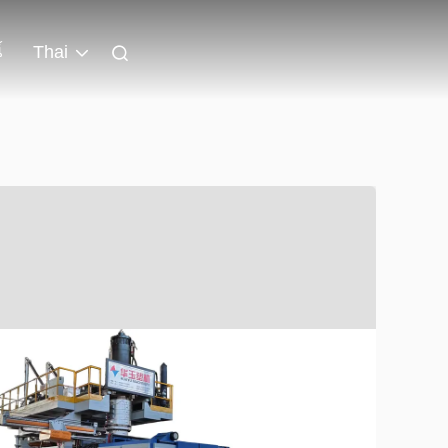
์
Thai