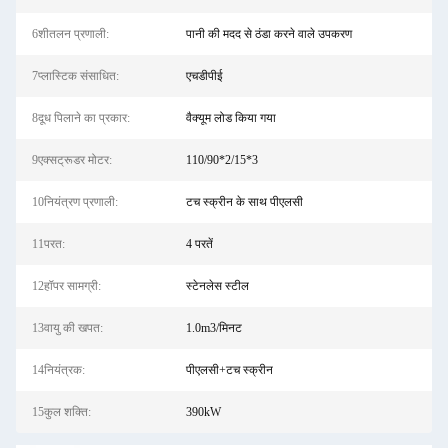
6शीतलन प्रणाली:
पानी की मदद से ठंडा करने वाले उपकरण
7प्लास्टिक संसाधित:
एचडीपीई
8दूध पिलाने का प्रकार:
वैक्यूम लोड किया गया
9एक्सट्रूडर मोटर:
110/90*2/15*3
10नियंत्रण प्रणाली:
टच स्क्रीन के साथ पीएलसी
11परत:
4 परतें
12हॉपर सामग्री:
स्टेनलेस स्टील
13वायु की खपत:
1.0m3/मिनट
14नियंत्रक:
पीएलसी+टच स्क्रीन
15कुल शक्ति:
390kW