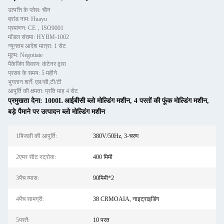
उत्पत्ति के प्लेस: चीन
ब्रांड नाम: Huayu
प्रमाणन: CE，ISO9001
मॉडल संख्या: HYBM-1002
न्यूनतम आदेश मात्रा: 1 सेट
मूल्य: Negotiate
पैकेजिंग विवरण: कंटेनर द्वारा
प्रसव के समय: 5 महीने
भुगतान शर्तें: एल/सी,टी/टी
आपूर्ति की क्षमता: प्रति माह 4 सेट
प्रमुखता देना:
1000L आईबीसी ब्लो मोल्डिंग मशीन
,
4 परतों की फूंक मोल्डिंग मशीन
,
बड़े पैमाने पर उत्पादन ब्लो मोल्डिंग मशीन
1बिजली की आपूर्ति:
380V/50Hz, 3-चरण
2एयर सीट स्ट्रोक:
400 मिमी
3पेंच व्यास:
90मिमी*2
4पेंच सामग्री:
38 CRMOAIA, नाइट्राइडिंग
5परतें:
10 परत