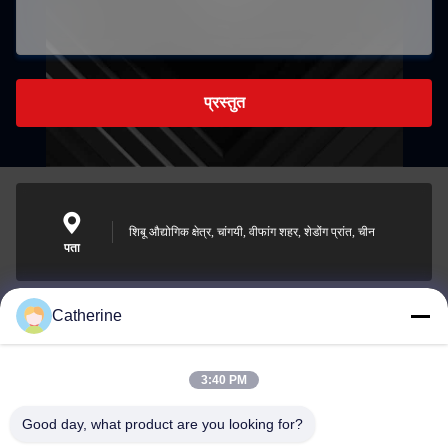
प्रस्तुत
शिबू औद्योगिक क्षेत्र, चांगयी, वीफांग शहर, शेडोंग प्रांत, चीन
पता
Catherine
padraic@huayumachine.cn
ई-मेल
3:40 PM
Good day, what product are you looking for?