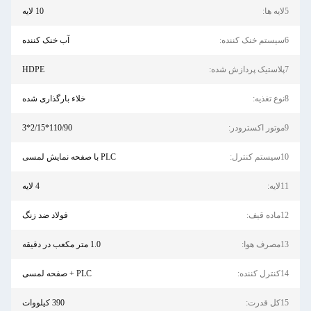
5لایه ها:
10 لایه
6سیستم خنک کننده:
آب خنک کننده
7پلاستیک پردازش شده:
HDPE
8نوع تغذیه:
خلاء بارگذاری شده
9موتور اکسترودر:
110/90*2/15*3
10سیستم کنترل:
PLC با صفحه نمایش لمسی
11لایه:
4 لایه
12ماده قیف:
فولاد ضد زنگ
13مصرف هوا:
1.0 متر مکعب در دقیقه
14کنترل کننده:
PLC + صفحه لمسی
15کل قدرت:
390 کیلووات