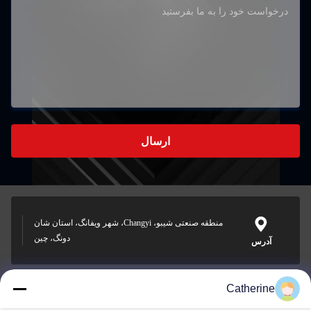
ارسال
منطقه صنعتی شیبو، Changyi، شهر ویفانگ، استان شان
دونگ، چین
آدرس
Catherine
padraic@huayumachine.cn