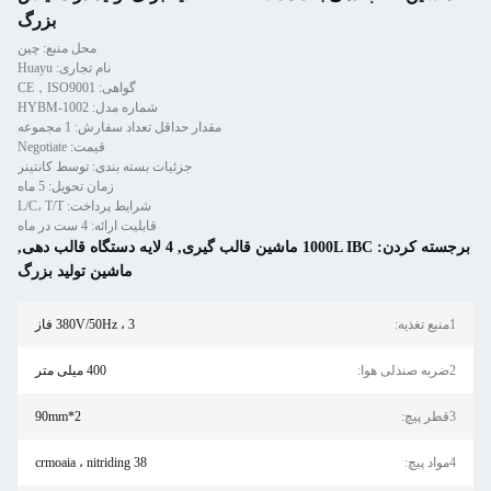
بزرگ
محل منبع: چین
نام تجاری: Huayu
گواهی: CE，ISO9001
شماره مدل: HYBM-1002
مقدار حداقل تعداد سفارش: 1 مجموعه
قیمت: Negotiate
جزئیات بسته بندی: توسط کانتینر
زمان تحویل: 5 ماه
شرایط پرداخت: L/C، T/T
قابلیت ارائه: 4 ست در ماه
برجسته کردن:
1000L IBC ماشین قالب گیری
,
4 لایه دستگاه قالب دهی
,
ماشین تولید بزرگ
1منبع تغذیه:
380V/50Hz ، 3 فاز
2ضربه صندلی هوا:
400 میلی متر
3قطر پیچ:
90mm*2
4مواد پیچ:
38 crmoaia ، nitriding