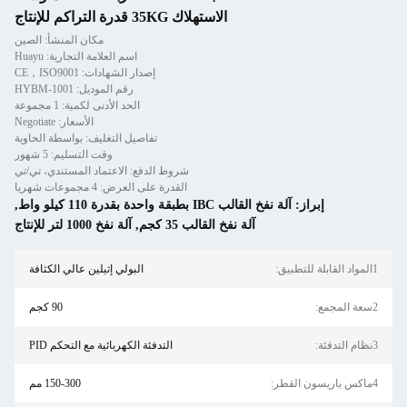
الاستهلاك 35KG قدرة التراكم للإنتاج
مكان المنشأ: الصين
اسم العلامة التجارية: Huayu
إصدار الشهادات: CE，ISO9001
رقم الموديل: HYBM-1001
الحد الأدنى لكمية: 1 مجموعة
الأسعار: Negotiate
تفاصيل التغليف: بواسطة الحاوية
وقت التسليم: 5 شهور
شروط الدفع: الاعتماد المستندي، تي/تي
القدرة على العرض: 4 مجموعات شهريا
إبراز:
آلة نفخ القالب IBC بطبقة واحدة بقدرة 110 كيلو واط
,
آلة نفخ القالب 35 كجم
,
آلة نفخ 1000 لتر للإنتاج
1المواد القابلة للتطبيق:
البولي إثيلين عالي الكثافة
2سعة المجمع:
90 كجم
3نظام التدفئة:
التدفئة الكهربائية مع التحكم PID
4ماكس باريسون القطر:
150-300 مم