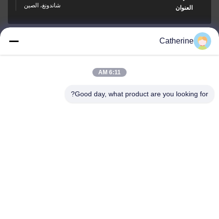
شاندونغ، الصين
العنوان
Catherine
padraic@huayumachine.cn
بريد إلكتروني
6:11 AM
Good day, what product are you looking for?
0086-152-6568-7399
الهاتف
Weifang Huayu Plastic Machinery Co., Ltd.