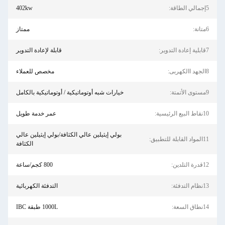
5إجمالي الطاقة:
402kw
6متانة:
ممتاز
7قابلية إعادة التدوير:
قابلة لإعادة التدوير
8الجهد االكهربى:
مخصص للعملاء
9مستوى الأتمتة:
خيارات شبه أوتوماتيكية / أوتوماتيكية بالكامل
10نقاط البيع الرئيسية:
عمر خدمة طويل
بولي إيثيلين عالي الكثافة/بولي إيثيلين عالي
11المواد القابلة للتطبيق:
الكثافة
12قدرة التلدين:
800 كجم/ساعة
13نظام التدفئة:
التدفئة الكهربائية
14نطاق السعة:
1000L طبقة IBC