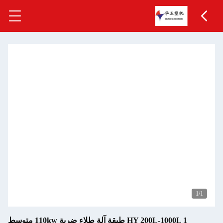
1
/1
HY 200L-1000L 1 طبقة آلة طلاء ضربة 110kw متوسط