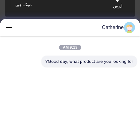
دونگ، چین
آدرس
Catherine
padraic@huayumachine.cn
ایمیل
9:13 AM
Good day, what product are you looking for?
0086-152-6568-7399
تلفن
Weifang Huayu Plastic Machinery Co., Ltd.