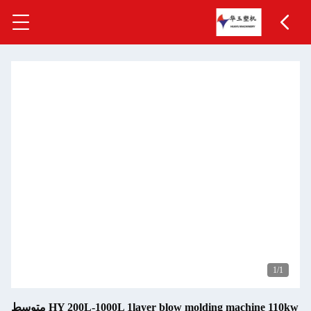
1
/1
HY 200L-1000L 1layer blow molding machine 110kw متوسط