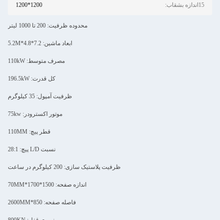
15اندازه بشقاب:
1200*1200
محدوده ظرفیت: 200 تا 1000 لیتر
ابعاد ماشین: 7.2*4.8*5.2M
مصرف متوسط: 110kW
کل قدرت: 196.5kW
ظرفیت آمپول: 35 کیلوگرم
موتور اکسترودر: 75kw
قطر پیچ: 110MM
نسبت L/D پیچ: 28:1
ظرفیت پلاستیک سازی: 200 کیلوگرم در ساعت
اندازه صفحه: 1500*1700*70MM
فاصله صفحه: 850*2600MM