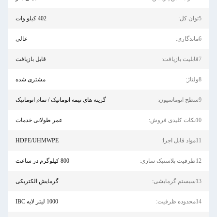
5توان کل:
402 کیلو وات
6ماندگاری:
عالی
7قابلیت بازیافت:
قابل بازیافت
8ولتاژ:
مشتری شده
9سطح اتوماسیون:
گزینه های نیمه اتوماتیک / تمام اتوماتیک
10نکات کلیدی فروش:
عمر طولانی خدمات
11مواد قابل اجرا:
HDPE/UHMWPE
12ظرفیت پلاستیک سازی:
800 کیلوگرم در ساعت
13سیستم گرمایشی:
گرمایش الکتریکی
14محدوده ظرفیت:
1000 لیتر لایه IBC