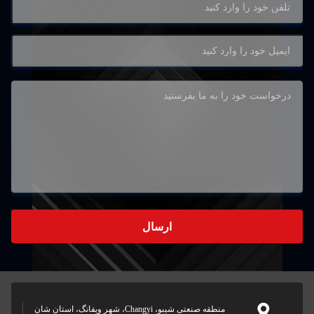
ارسال
منطقه صنعتی شیبو، Changyi، شهر ویفانگ، استان شان