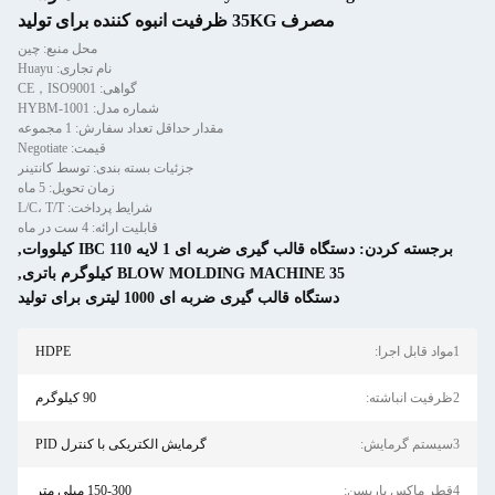
مصرف 35KG ظرفیت انبوه کننده برای تولید
محل منبع: چین
نام تجاری: Huayu
گواهی: CE，ISO9001
شماره مدل: HYBM-1001
مقدار حداقل تعداد سفارش: 1 مجموعه
قیمت: Negotiate
جزئیات بسته بندی: توسط کانتینر
زمان تحویل: 5 ماه
شرایط پرداخت: L/C، T/T
قابلیت ارائه: 4 ست در ماه
برجسته کردن:
دستگاه قالب گیری ضربه ای 1 لایه IBC 110 کیلووات
,
BLOW MOLDING MACHINE 35 کیلوگرم باتری
,
دستگاه قالب گیری ضربه ای 1000 لیتری برای تولید
1مواد قابل اجرا:
HDPE
2ظرفیت انباشته:
90 کیلوگرم
3سیستم گرمایش:
گرمایش الکتریکی با کنترل PID
4قطر ماکس پاریسن:
150-300 میلی متر