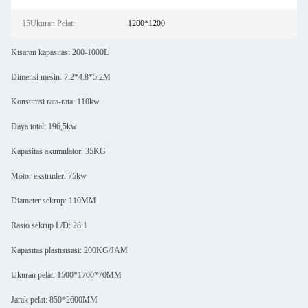
15Ukuran Pelat:
1200*1200
Kisaran kapasitas: 200-1000L
Dimensi mesin: 7.2*4.8*5.2M
Konsumsi rata-rata: 110kw
Daya total: 196,5kw
Kapasitas akumulator: 35KG
Motor ekstruder: 75kw
Diameter sekrup: 110MM
Rasio sekrup L/D: 28:1
Kapasitas plastisisasi: 200KG/JAM
Ukuran pelat: 1500*1700*70MM
Jarak pelat: 850*2600MM