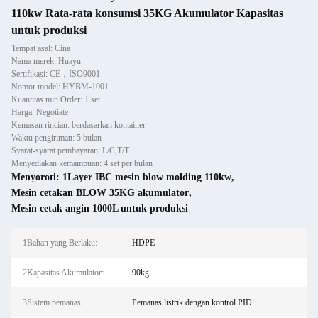
110kw Rata-rata konsumsi 35KG Akumulator Kapasitas
untuk produksi
Tempat asal: Cina
Nama merek: Huayu
Sertifikasi: CE，ISO9001
Nomor model: HYBM-1001
Kuantitas min Order: 1 set
Harga: Negotiate
Kemasan rincian: berdasarkan kontainer
Waktu pengiriman: 5 bulan
Syarat-syarat pembayaran: L/C,T/T
Menyediakan kemampuan: 4 set per bulan
Menyoroti:
1Layer IBC mesin blow molding 110kw
,
Mesin cetakan BLOW 35KG akumulator
,
Mesin cetak angin 1000L untuk produksi
1Bahan yang Berlaku:
HDPE
2Kapasitas Akumulator:
90kg
3Sistem pemanas:
Pemanas listrik dengan kontrol PID