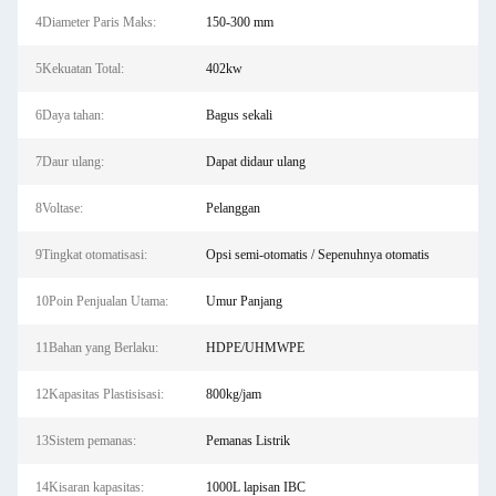
4Diameter Paris Maks:
150-300 mm
5Kekuatan Total:
402kw
6Daya tahan:
Bagus sekali
7Daur ulang:
Dapat didaur ulang
8Voltase:
Pelanggan
9Tingkat otomatisasi:
Opsi semi-otomatis / Sepenuhnya otomatis
10Poin Penjualan Utama:
Umur Panjang
11Bahan yang Berlaku:
HDPE/UHMWPE
12Kapasitas Plastisisasi:
800kg/jam
13Sistem pemanas:
Pemanas Listrik
14Kisaran kapasitas:
1000L lapisan IBC