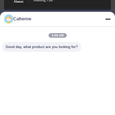
Shandong, Cina
Alamat
Catherine
padraic@huayumachine.cn
E-mail
3:06 AM
Good day, what product are you looking for?
0086-152-6568-7399
Telepon
Weifang Huayu Plastic Machinery Co., Ltd.