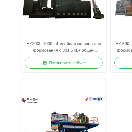
HY200L-1000L 4-слойная машина для
HY 500L
формования с 331,5 кВт общей
формов
мощностью для большого контейнера
Поговорите сейчас