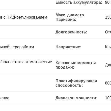
Емкость аккумулятора:
90 
Макс. диаметр
ев с ПИД-регулированием
15
Паризона:
Долговечность:
От
ичной переработки
Напряжение:
Кл
/полностью автоматические
Ключевые моменты
Дл
продажи:
Пластифицирующая
800
способность:
ление
Диапазон мощности:
100