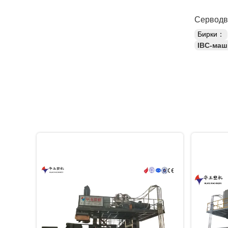
Серводви
Бирки：
IBC-маш