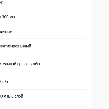
кг
0-300 мм
личный
иентизированный
ительный срок службы
 кг/ч
0 л IBC слой