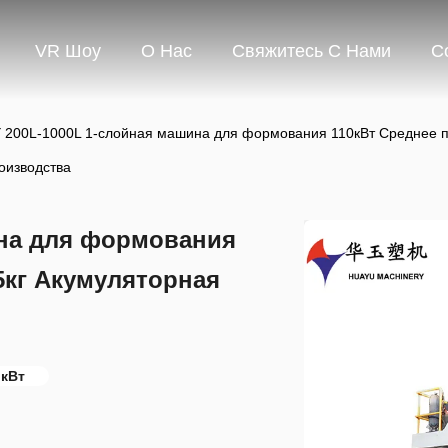
VR Шоу
О Нас
Свяжитесь С Нами
С
 200L-1000L 1-слойная машина для формования 110кВт Среднее п
оизводства
ина для формования
5кг Акумуляторная
 кВт