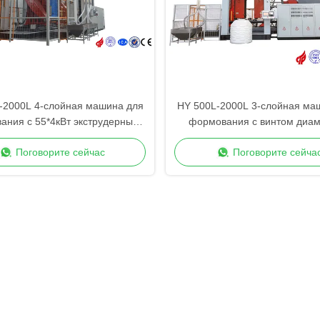
-2000L 4-слойная машина для
HY 500L-2000L 3-слойная ма
ания с 55*4кВт экструдерным
формования с винтом диа
двигателем
90/120/90 мм
Поговорите сейчас
Поговорите сейча