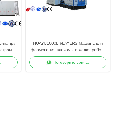
шина для
HUAYU1000L 6LAYERS Машина для
метром
формования вдохом - тяжелая работа
с повышенной безопасностью
с
Поговорите сейчас