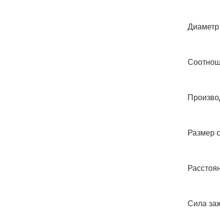
Диаметр 
Соотноше
Производ
Размер с
Расстоян
Сила за