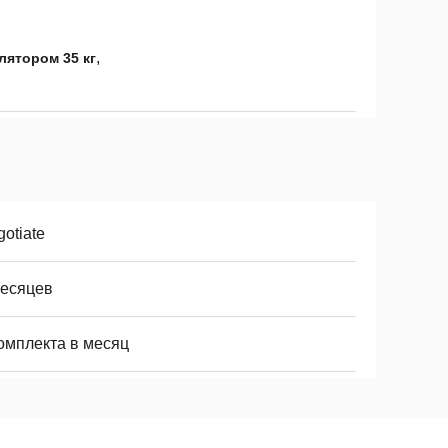
,
ятором 35 кг
otiate
месяцев
комплекта в месяц