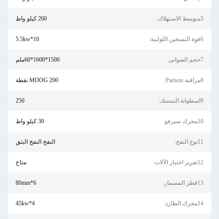
5متوسط ​​الاستهلاك:
260 كيلو واط
6قوة التسخين اللولبية:
5.5kw*10
7حجم الصوانى:
1500*1600*60ملم
8مراقبة Parison:
MOOG 200 نقطة
9اسطوانة التمسك:
250
10محرك سيرفو:
30 كيلو واط
11نوع النفخ:
النفخ النفخ البثق
12تقرير اختبار الآلات:
متاح
13قطر المسمار:
80mm*6
14محرك الطارد:
45kw*4