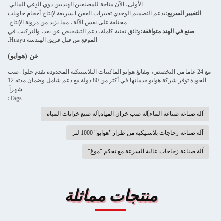
الأولى، الآن متاحة للمصنعين الهنديين ذوي الوعي المالي.
التغيير السريع:
يدعم التصميم الوحدي تغييرات العفن السريعة لإنتاج أحجام حاويات
مختلفة على نفس الآلة ، مما يزيد من مرونة الإنتاج.
صنع في الهند متوافقة:
وثائق تقنية كاملة، دعم التشخيص عن بعد، والتركيب في
الموقع من قبل فريق الهندسة Huayu.
عن (هوايو)
مع 24 عاما من التخصص، ويفانغ هوايو الماكينات البلاستيكية المحدودة تقدم حلول صب
الجودة.توفر شركة هوايو خدماتها في أكثر من 80 دولة مع دعم شامل وضمان مدته 12
شهراً.
Tags:
آلة صناعة صناعة الماء,آلة صب خزان المياه,آلة صنع خزانات المياه
آلة صناعة زجاجات بلاستيكية من طراز "هوايو" 1000 لتر
آلة صناعة زجاجات عالية السرعة مع تحكم "موغ"
منتجات مماثلة