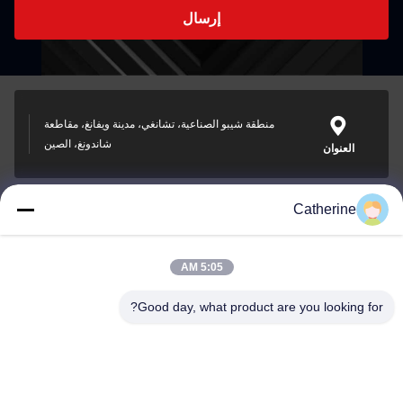
إرسال
منطقة شيبو الصناعية، تشانغي، مدينة ويفانغ، مقاطعة
شاندونغ، الصين
العنوان
Catherine
padraic@huayumachine.cn
بريد إلكتروني
5:05 AM
Good day, what product are you looking for?
0086-152-6568-7399
الهاتف