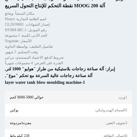
آلة MOOG 200 نقطة التحكم للإنتاج التحول السريع
مكان المنشأ: ويفانغ
اسم العلامة التجارية: Huayu
إصدار الشهادات: CE,ISO9001
رقم الموديل: HYBM-IBC-1
الحد الأدنى لكمية: 1 مجموعة
الأسعار: Negotiate
تفاصيل التغليف: بواسطة الحاوية
وقت التسليم: 5 شهور
شروط الدفع: الاعتماد المستندي، تي/تي
القدرة على العرض: 4 مجموعات شهرياً
إبراز:
آلة صناعة زجاجات بلاستيكية من طراز "هوايو" 1000 لتر
,
آلة صناعة زجاجات عالية السرعة مع تحكم "موغ"
,
1-layer water tank blow moulding machine
1وزن:
حوالي 5000-8000 كجم
2الصمام الهيدروليكي:
يوكين
3تجويف العفن:
مفردة/مزدوجة
4إجمالي الطاقة:
228 كيلو واط