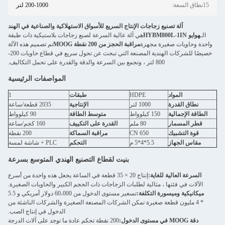
15نطاق السعة:
200-1000 لتر
آلة تصنيع زجاجات الإنتاج السريع للأسواق الاستهلاكية والصناعية في الهند
الـ
هوايو HYBM800L-1IN
هي آلة عالية السرعة لصنع زجاجات بلاستيكية ذات طبقة
واحدة وحاويات صغيرة مجهزة
مراقبة الحجز من 200 نقطة MOOG
تم تصميم هذه الآلة
خصيصًا للشركات الهندية المصنعة التي تبحث عن تحول سريع في قطاع حاويات 200-
800 لتر ، وتجمع بين السرعة والدقة والقدرة على تحمل التكاليف.
المواصفات الرئيسية
المواد
HDPE
طبقات
1
نطاق القدرة
1000 لتر
الإنتاجية
2035 قطعة/ساعة
الطاقة الإجمالية
150 كيلوواط
متوسط الطاقة
90 كيلوواط
قطر المسمار
80 ملم
القدرة على التكييف
160 كجم/ساعة
قوة التشبيك
650 CN
مراقبة السماكة
200 نقطة
مقاس الجهاز
5.5*4*5 م
التحكم
PLC + شاشة لمسة
بنيت لقطاع التصنيع الهندي المتوسع بسرعة
السرعة العالية للغاية:
إنتاج 20 × 35 قطعة في الساعة يجعل هذه واحدة من أسرع
الآلات في فئتها ، مثالية لطلبات الزجاجات ذات الحجم الكبير والحاويات الصغيرة.
ميكانيكية وميسورة التكلفة:
تسعير مستوى الدخول من 60،000 دولار أمريكي و 5.5
* 4 مليون قطعة صغيرة تمكن الشركات المصنعة الصغيرة والشركات الناشئة من
الدخول في إنتاج الصب.
دقة MOOG في مستوى الدخول:
200 نقطة تحكم عادة ما توجد على آلات الدرجة