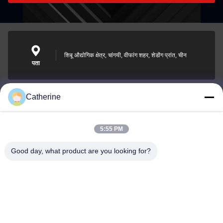
शिबू औद्योगिक क्षेत्र, चांगयी, वीफांग शहर, शेडोंग प्रांत, चीन
पता
Catherine
padraic@huayumachine.cn
ई-मेल
5:55 PM
Good day, what product are you looking for?
0086-152-6568-7399
फोन