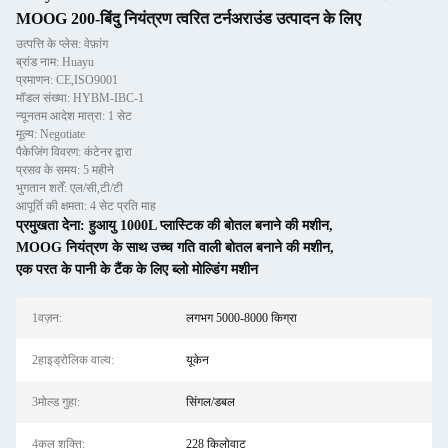
MOOG 200-बिंदु नियंत्रण त्वरित टर्नअराउंड उत्पादन के लिए
उत्पत्ति के प्लेस: वेफ़ांग
ब्रांड नाम: Huayu
प्रमाणन: CE,ISO9001
मॉडल संख्या: HYBM-IBC-1
न्यूनतम आदेश मात्रा: 1 सेट
मूल्य: Negotiate
पैकेजिंग विवरण: कंटेनर द्वारा
प्रसव के समय: 5 महीने
भुगतान शर्तें: एल/सी,टी/टी
आपूर्ति की क्षमता: 4 सेट प्रति माह
प्रमुखता देना:
हुआयु 1000L प्लास्टिक की बोतल बनाने की मशीन
,
MOOG नियंत्रण के साथ उच्च गति वाली बोतल बनाने की मशीन
,
एक परत के पानी के टैंक के लिए ब्लो मोल्डिंग मशीन
1वज़न:
लगभग 5000-8000 किग्रा
2हाइड्रोलिक वाल्व:
यूकेन
3मोल्ड गुहा:
सिंगल/डबल
4कुल शक्ति:
228 किलोवाट