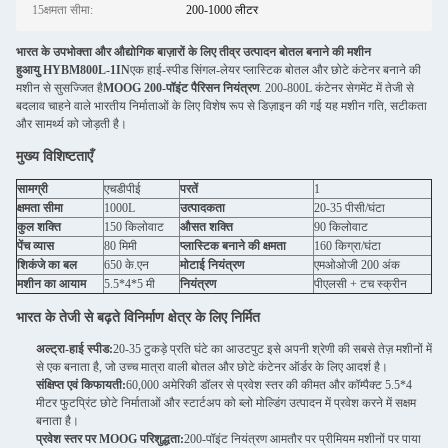
15क्षमता सीमा:
200-1000 लीटर
भारत के उपभोक्ता और औद्योगिक बाज़ारों के लिए तीव्र उत्पादन बोतल बनाने की मशीन
हुआयु HYBM800L-1IN
एक हाई-स्पीड सिंगल-लेयर प्लास्टिक बोतल और छोटे कंटेनर बनाने की
मशीन से सुसज्जित है
MOOG 200-पॉइंट पैरिसन नियंत्रण
. 200-800L कंटेनर सेगमेंट में तेजी से
बदलाव चाहने वाले भारतीय निर्माताओं के लिए विशेष रूप से डिज़ाइन की गई यह मशीन गति, सटीकता
और सामर्थ्य को जोड़ती है।
मुख्य विशिष्टताएँ
सामग्री
एचडीपीई
परतें
1
क्षमता सीमा
1000L
उत्पादकता
20-35 पीसी/घंटा
कुल शक्ति
150 किलोवाट
औसत शक्ति
90 किलोवाट
पेंच व्यास
80 मिमी
प्लास्टिक बनाने की क्षमता
160 किग्रा/घंटा
शिकंजे का बल
650 के.एन
मोटाई नियंत्रण
एमओओजी 200 अंक
मशीन का आयाम
5.5*4*5 मी
नियंत्रण
पीएलसी + टच स्क्रीन
भारत के तेजी से बढ़ते विनिर्माण क्षेत्र के लिए निर्मित
अल्ट्रा-हाई स्पीड:
20-35 टुकड़े प्रति घंटे का आउटपुट इसे अपनी श्रेणी की सबसे तेज़ मशीनों में
से एक बनाता है, जो उच्च मात्रा वाली बोतल और छोटे कंटेनर ऑर्डर के लिए आदर्श है।
संक्षिप्त एवं किफायती:
60,000 अमेरिकी डॉलर से प्रवेश स्तर की कीमत और कॉम्पैक्ट 5.5*4
मीटर फुटप्रिंट छोटे निर्माताओं और स्टार्टअप को ब्लो मोल्डिंग उत्पादन में प्रवेश करने में सक्षम
बनाता है।
प्रवेश स्तर पर MOOG परिशुद्धता:
200-पॉइंट नियंत्रण आमतौर पर प्रीमियम मशीनों पर पाया