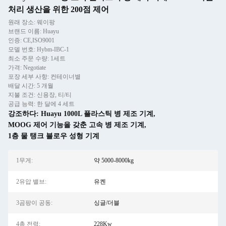
처리 생산을 위한 200점 제어
원래 장소: 웨이팡
브랜드 이름: Huayu
인증: CE,ISO9001
모델 번호: Hybm-IBC-1
최소 주문 수량: 1세트
가격: Negotiate
포장 세부 사항: 컨테이너별
배달 시간: 5 개월
지불 조건: 신용장, 티/티
공급 능력: 한 달에 4 세트
강조하다:
Huayu 1000L 플라스틱 병 제조 기계
,
MOOG 제어 기능을 갖춘 고속 병 제조 기계
,
1층 물 탱크 블로우 성형 기계
1무게:
약 5000-8000kg
2유압 밸브:
유켄
3곰팡이 공동:
싱글/더블
4총 전력:
228Kw