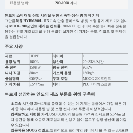
15용량 범위:
200-1000 리터
인도의 소비자 및 산업 시장을 위한 신속한 생산 병 제작 기계
그만큼
화유 HYBM800L-1IN
고속 단층 플라스틱 병 및 소형 용기 제조 기계입니
다.
MOOG 200포인트 패리슨 컨트롤
. 200-800L 컨테이너 부문에서 빠른 전환을
원하는 인도 제조업체를 위해 특별히 설계된 이 기계는 속도, 정밀도 및 경제성
을 결합합니다.
주요 사양
재료
HDPE
레이어
1
용량 범위
1000L
생산력
20~35개/시간
총 전력
150KW
평균 전력
90KW
나사 직경
80mm
가소화 용량
160kg/h
클램핑력
650쿠나
두께 조절
MOOG 200포인트
기계 차원
5.5*4*5m
제어
PLC + 터치스크린
빠르게 성장하는 인도의 제조 부문을 위해 구축됨
초고속:
시간당 20~35개를 출력할 수 있는 이 기계는 동급에서 가장 빠른 기
계 중 하나이며 대용량 병 및 소형 컨테이너 주문에 이상적입니다.
컴팩트하고 저렴한 가격:
USD 60,000의 보급형 가격과 컴팩트한 5.5*4m 설
치 공간을 통해 소규모 제조업체와 신생 기업이 블로우 성형 생산에 참여할
수 있습니다.
입문자용 MOOG 정밀도:
일반적으로 프리미엄 장비에서 볼 수 있는 200포인