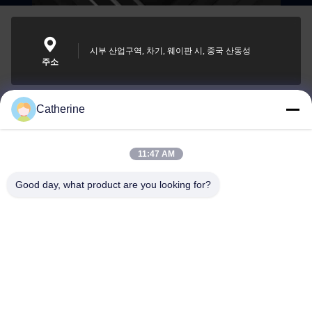
시부 산업구역, 차기, 웨이판 시, 중국 산동성
주소
Catherine
padraic@huayumachine.cn
이메일
11:47 AM
Good day, what product are you looking for?
0086-152-6568-7399
전화
Weifang Huayu Plastic Machinery Co., Ltd.