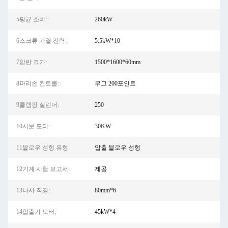
5평균 소비:
260kW
6스크류 가열 전력:
5.5kW*10
7압반 크기:
1500*1600*60mm
8파리손 컨트롤:
무그 200포인트
9클램핑 실린더:
250
10서보 모터:
30KW
11블로우 성형 유형:
압출 블로우 성형
12기계 시험 보고서:
제공
13나사 직경:
80mm*6
14압출기 모터:
45kW*4