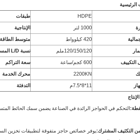
الرئيسية
HDPE
طبقات
ة
1000 لتر
الإنتاجية
جمالية
420 كيلوواط
متوسط الطاقة
ار
120/150/120ملم
نسبة L/D المسمار
 التكييف
600 كجم/ساعة
سعة التراكم
ك
2200KN
محرك الخدمة
از
11*8*7.5م
التدفئة
لإنتاج
التحكم في الحواجز الرائدة في الصناعة يضمن سمك الحائط المتسا
يوفر خصائص حاجز متفوقة لتطبيقات تخزين السوائل