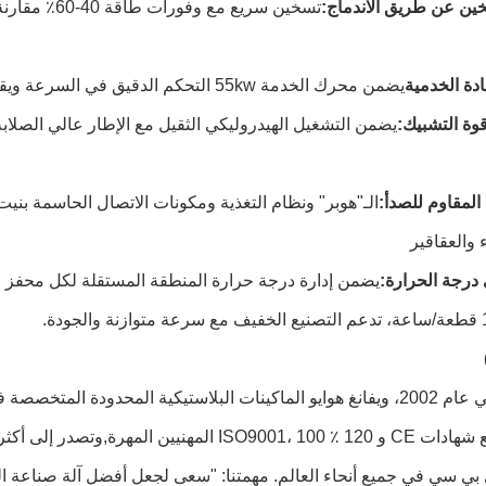
ين عن طريق الاندماج:
تسخين سريع م
دة الخدمية
يضمن محرك الخدمة 55kw التحكم الدقيق في السرعة ويقلل من استهلاك الطاقة خلال دورات الإنتاج.
يضمن التشغيل الهيدروليكي الثقيل مع الإطار عالي الصلابة ع
ذ المقاوم للصدأ:
الـ"هوبر" ونظام التغذية ومكونات الاتصال الحاسمة بنيت
ء والعقاقير
درجة الحرارة:
يضمن إدارة درجة حرارة المنطقة المستقلة لكل محفز ج
بي سي في جميع أنحاء العالم. مهمتنا: "سعى لجعل أفضل آلة صناعة ا