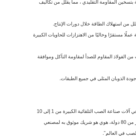
ع وفورات طاقة 40-60٪ مقارنة بتسخين المقاومة التقليدي ، مما يقلل من تكاليف
ملًا مستقرًا وخاليًا من الاهتزازات للحاويات الكبيرة
 من الفولاذ المقاوم للصدأ لمقاومة التآكل وموافقة
ودة الذوبان المثلى في جميع الطبقات.
تأسست في عام 2002، ويفانغ هوايو الماكينات البلاستيكية المحدودة المتخصصة في آلات صناعة الصب التلقائية الكبيرة من 1 إلى 10
طبقات. مع شهادات CE و ISO9001، 100 ٪ 120 المهنيين المهرة,وتصدر إلى أكثر من 80 دولة، هوي هو شريك موثوق به لمصنعي
لصب في العالم".