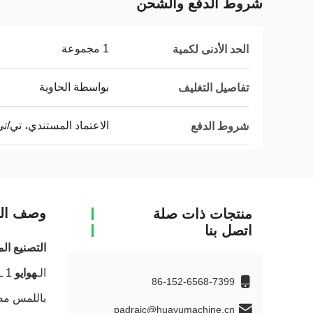
شروط الدفع والشحن
1 مجموعة
الحد الأدنى لكمية
بواسطة الحاوية
تفاصيل التغليف
الاعتماد المستندي، تي/ت
شروط الدفع
وصف الم
منتجات ذات صلة
اتصل بنا
التصنيع المتقدم لـ 5 طبقات
الـ
هوايو 10
00L 1 طبقة IBC
86-152-6568-7399
باللمس مصم
padraic@huayumachine.cn