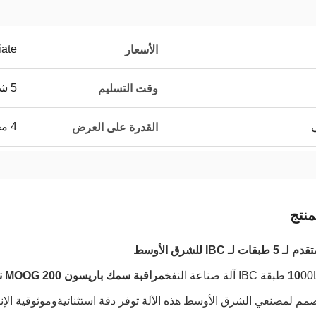
iate
الأسعار
5 شهور
وقت التسليم
ي
4 مجموعات شهرياً
القدرة على العرض
نتج
 لـ IBC للشرق الأوسط
 آلة صناعة النفخ
مراقبة سمك باريسون MOOG 200 نقطة
م لمصنعي الشرق الأوسط هذه الآلة توفر دقة استثنائيةوموثوقية الإنت