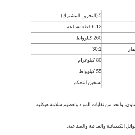
5 (التخزين المشترك)
6-12 قطعة/ساعة
260 كيلوواط
30:1
80 كيلوغرام
55 كيلوواط
تسخين التحكم
وي، والحد من نفايات المواد وتعظيم سلامة هيكلية
 الكيميائية والغذائية والصناعية.