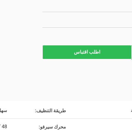
اطلب اقتباس
سهل
طريقة التنظيف:
48 كيلو واط
محرك سيرفو: