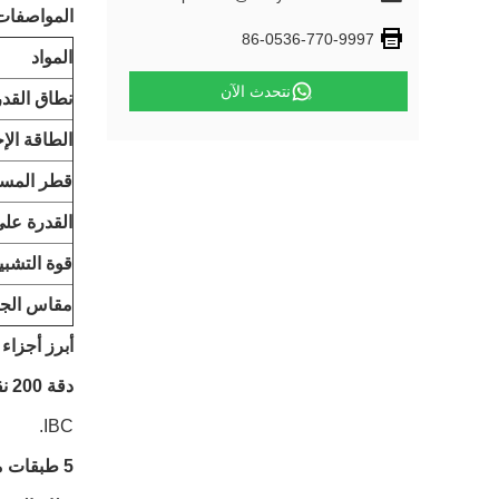
المواصفات 
86-0536-770-9997
المواد
نتحدث الآن
نطاق القدر
الطاقة الإ
قطر المسم
القدرة على
قوة التشبي
مقاس الجه
أبرز أجزاء ا
دقة 200 نقطة:
IBC.
5 طبقات من التكثيف المشترك: