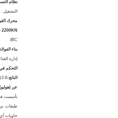
نظام التسخ
التشغيل.
محرك القيا
2200KN قوة التشبيك:
IBC.
بناء الفولا
إدارة الغذا
التحكم في 
الناتج:
6-12 قطعة/ساعة، تدعم التصنيع الخفيف مع سرعة متوازنة والجودة.
عن (هوايو)
حاويات آي 