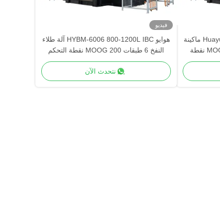
فيديو
Huayu HYBM-3012 800-1200L IBC ماكينة
هوايو HYBM-6006 800-1200L IBC آلة طلاء
نفخ القوالب 3 طبقات MOOG 200 نقطة
النفخ 6 طبقات MOOG 200 نقطة التحكم
نتحدث الآن