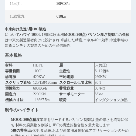
14出力:
20PCS/h
15総電力:
610kw
中東向け先進5層IBC製造
について
ハワイ 10
00L 1層IBC吹金機
MOOG 200点パリソン厚さ制御
この機械
は中東の製造業者向けに設計され 卓越した精度,エネルギー効率,中途半端の
卸貨コンテナの製造のための生産信頼性.
基本規格
材料
HDPE
層
5 (共圧)
容量範囲
1000L
生産性
6~12個/h
総電源
420KW
平均電源
260KW
スクリップ直径
120/150/120mm
スクロール L/D比率
30:1
塑性能力
600KG/h
蓄電容量
80キロ
固定力
2200KN
サーボモーター
55kw
機械の寸法
11*8*7.5m
暖房
インダクション加熱
制作のハイライト
MOOG 200点精度
業界をリードするパリソン制御は 壁の厚さを均等に保
ち 材料の廃棄物を削減し IBCの構造的整合性を最大化します
5層の共突出:
化学,食品級,および産業用液体貯蔵アプリケーションのため