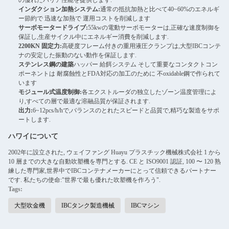
の優れたバリア性能を提供します.
インダクション加熱システム:
通常の抵抗加熱と比べて40~60%のエネルギ
ー節約で 迅速な加熱で 運用コストを削減します
サーボモータードライブ:
55kwの電動サーボモーターは,正確な速度制御を
保証し,生産サイクル中にエネルギー消費を削減します.
2200KN 固定力:
高硬度フレーム付きの重用液圧クランプは,大型IBCコンテ
ナの安定した振動のない動作を保証します.
ステンレス鋼の建築
ハッパー 給餌システム そして重要なコンタクトコン
ポーネントは 耐腐蝕性とFDA対応の加工のために 不oxidable鋼で作られて
います
モジュール式温度制御:
各エクストルーダの独立したゾーン温度管理によ
り,すべての層で最適な溶融品質が保証されます.
出力:
6~12pcs/h/hで,バランスのとれたスピードと品質で,精巧な製造をサポ
ートします.
ハワイについて
2002年に設立された, ウェイファング Huayu プラスチック機械株式会社 1 から
10 層までの大きな自動吹塑機を専門とする. CE と ISO9001 認証, 100 〜 120 熟
練した専門家,世界中でIBCコンテナメーカーにとって信頼できるパートナー
です. 私たちの使命:"世界で最も優れた吹塑機を作ろう".
Tags:
大型吹金機
IBCタンク製造機械
IBCマシン