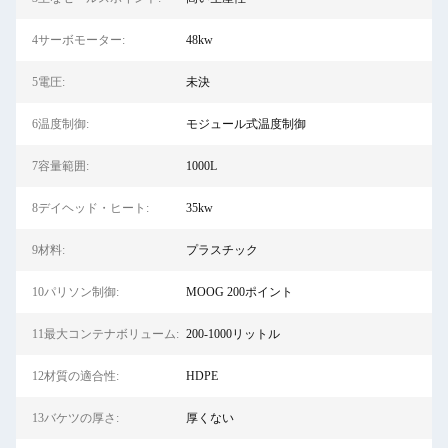
4サーボモーター:
48kw
5電圧:
未決
6温度制御:
モジュール式温度制御
7容量範囲:
1000L
8デイヘッド・ヒート:
35kw
9材料:
プラスチック
10パリソン制御:
MOOG 200ポイント
11最大コンテナボリューム:
200-1000リットル
12材質の適合性:
HDPE
13バケツの厚さ:
厚くない