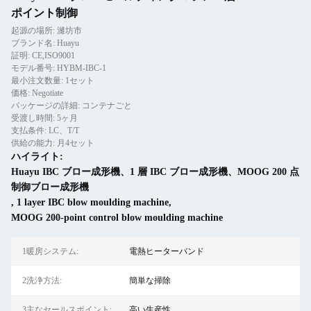
ポイント制御
起源の場所: 濰坊市
ブランド名: Huayu
証明: CE,ISO9001
モデル番号: HYBM-IBC-1
最小注文数量: 1セット
価格: Negotiate
パッケージの詳細: コンテナごと
受渡し時間: 5ヶ月
支払条件: LC、T/T
供給の能力: 月4セット
ハイライト:
Huayu IBC ブロー成形機、1 層 IBC ブロー成形機、MOOG 200 点
制御ブロー成形機
,
1 layer IBC blow moulding machine
,
MOOG 200-point control blow moulding machine
1暖房システム:
電熱ヒーターバンド
2洗浄方法:
簡単な掃除
3主なセールスポイント:
高い生産性