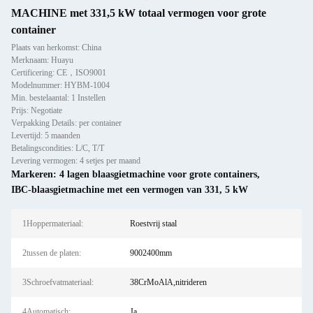
MACHINE met 331,5 kW totaal vermogen voor grote
container
Plaats van herkomst: China
Merknaam: Huayu
Certificering: CE，ISO9001
Modelnummer: HYBM-1004
Min. bestelaantal: 1 Instellen
Prijs: Negotiate
Verpakking Details: per container
Levertijd: 5 maanden
Betalingscondities: L/C, T/T
Levering vermogen: 4 setjes per maand
Markeren:
4 lagen blaasgietmachine voor grote containers
,
IBC-blaasgietmachine met een vermogen van 331
,
5 kW
1Hoppermateriaal:
Roestvrij staal
2tussen de platen:
9002400mm
3Schroefvatmateriaal:
38CrMoAlA,nitrideren
4Automatisch:
Ja