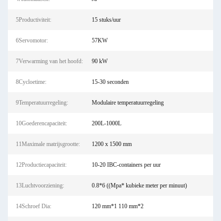
5Productiviteit:
15 stuks/uur
6Servomotor:
57KW
7Verwarming van het hoofd:
90 kW
8Cycloetime:
15-30 seconden
9Temperatuurregeling:
Modulaire temperatuurregeling
10Goederencapaciteit:
200L-1000L
11Maximale matrijsgrootte:
1200 x 1500 mm
12Productiecapaciteit:
10-20 IBC-containers per uur
13Luchtvoorziening:
0.8*6 ((Mpa* kubieke meter per minuut)
14Schroef Dia:
120 mm*1 110 mm*2