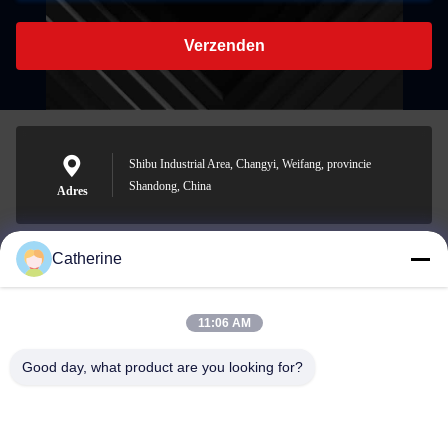
Verzenden
Shibu Industrial Area, Changyi, Weifang, provincie
Shandong, China
Adres
Catherine
padraic@huayumachine.cn
E-mail
11:06 AM
Good day, what product are you looking for?
0086-152-6568-7399
Telefoon