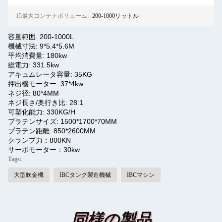
15最大コンテナボリューム:
200-1000リットル
容量範囲: 200-1000L
機械寸法: 9*5.4*5.6M
平均消費量: 180kw
総電力: 331.5kw
アキュムレータ容量: 35KG
押出機モーター: 37*4kw
ネジ径: 80*4MM
ネジ長さ/奥行き比: 28:1
可塑化能力: 330KG/H
プラテンサイズ: 1500*1700*70MM
プラテン距離: 850*2600MM
クランプ力：800KN
サーボモーター：30kw
Tags:
大型吹金機
IBCタンク製造機械
IBCマシン
同様の製品