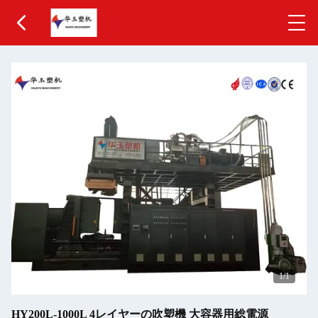
1
/1
HY200L-1000L 4レイヤーの吹塑機 大容器用総電源