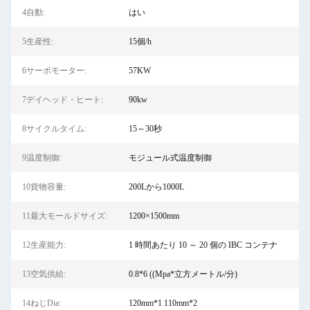
4自動:
はい
5生産性:
15個/h
6サーボモーター:
57KW
7デイヘッド・ヒート:
90kw
8サイクルタイム:
15～30秒
9温度制御:
モジュール式温度制御
10貨物容量:
200Lから1000L
11最大モールドサイズ:
1200×1500mm
12生産能力:
1 時間あたり 10 ～ 20 個の IBC コンテナ
13空気供給:
0.8*6 ((Mpa*立方メートル/分)
14ねじDia:
120mm*1 110mm*2