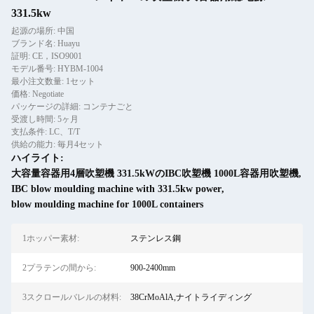
331.5kw
起源の場所: 中国
ブランド名: Huayu
証明: CE，ISO9001
モデル番号: HYBM-1004
最小注文数量: 1セット
価格: Negotiate
パッケージの詳細: コンテナごと
受渡し時間: 5ヶ月
支払条件: LC、T/T
供給の能力: 毎月4セット
ハイライト:
大容量容器用4層吹塑機 331.5kWのIBC吹塑機 1000L容器用吹塑機
,
IBC blow moulding machine with 331.5kw power
,
blow moulding machine for 1000L containers
1ホッパー素材:
ステンレス鋼
2プラテンの間から:
900-2400mm
3スクロールバレルの材料:
38CrMoAlA,ナイトライディング