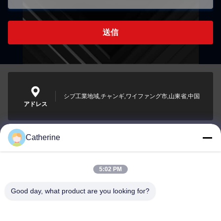
送信
シブ工業地域,チャンギ,ワイファング市,山東省,中国
アドレス
Catherine
padraic@huayumachine.cn
電子メール
5:02 PM
Good day, what product are you looking for?
0086-152-6568-7399
電話