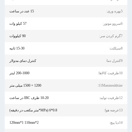
15 عدد در ساعت
57 کیلو وات
90 کیلووات
15-30 ثانیه
کنترل دمای مدولار
200-1000 لیتر
1200 × 1500 میلی متر
10-20 ظرف IBC در ساعت
0.8*6 (MPa*متر مکعب در دقیقه)
120mm*1 110mm*2