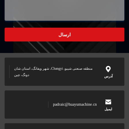
سال
منطقه صنعتی شیبو، Changyi، شهر ویفانگ، استان شان
دونگ، چین
padraic