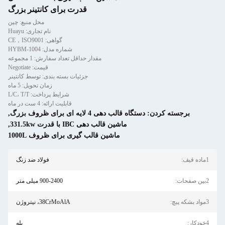
قدرت برای کانتینر بزرگ
محل منبع: چین
نام تجاری: Huayu
گواهی: CE，ISO9001
شماره مدل: HYBM-1004
مقدار حداقل تعداد سفارش: 1 مجموعه
قیمت: Negotiate
جزئیات بسته بندی: توسط کانتینر
زمان تحویل: 5 ماه
شرایط پرداخت: L/C، T/T
قابلیت ارائه: 4 ست در ماه
ه ای برای ظروف بزرگ
,
الب دهی IBC با قدرت 331.5kw
,
اشین قالب گیری برای ظروف 1000L
فولاد ضد زنگ
900-2400 میلی متر
38CrMoAlA، نیتروژن
بله