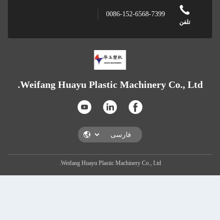
00
Weifang Huayu Plastic
Weifang Huayu Plastic 