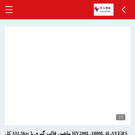
HY200L-1000L 4LAYERS ماشین قالب گیری با 331.5kw کل