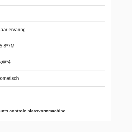
jaar ervaring
*5,8*7M
 kW*4
omatisch
nts controle blaasvormmachine