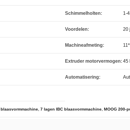
Schimmelholten:
1-4
Voordelen:
20 
Machineafmeting:
11
Extruder motorvermogen:
45
Automatisering:
Aut
,
,
 blaasvormmachine
7 lagen IBC blaasvormmachine
MOOG 200-pu