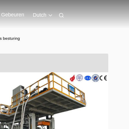
Gebeuren
Dutch
 besturing