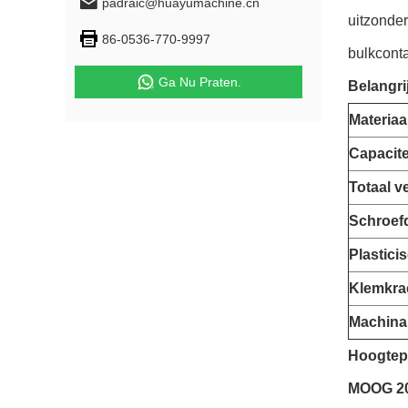
padraic@huayumachine.cn
uitzonder
86-0536-770-9997
bulkconta
Ga Nu Praten.
Belangri
Materiaa
Capacite
Totaal 
Schroef
Plastic
Klemkra
Machina
Hoogtep
MOOG 20