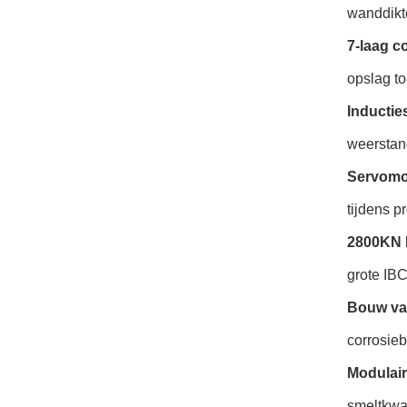
wanddikte
7-laag c
opslag t
Inductie
weerstan
Servomo
tijdens p
2800KN 
grote IBC
Bouw van
corrosie
Modulair
smeltkwali