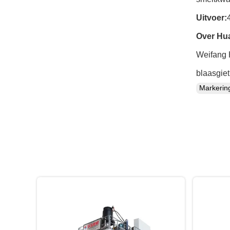
Uitvoer:
Over Hu
Weifang H
blaasgiet
Markeri