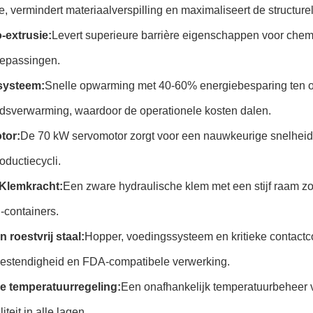
, vermindert materiaalverspilling en maximaliseert de structurele
o-extrusie:
Levert superieure barrière eigenschappen voor chemis
oepassingen.
systeem:
Snelle opwarming met 40-60% energiebesparing ten o
dsverwarming, waardoor de operationele kosten dalen.
tor:
De 70 kW servomotor zorgt voor een nauwkeurige snelheids
roductiecycli.
Klemkracht:
Een zware hydraulische klem met een stijf raam zorg
-containers.
 roestvrij staal:
Hopper, voedingssysteem en kritieke contactc
bestendigheid en FDA-compatibele verwerking.
e temperatuurregeling:
Een onafhankelijk temperatuurbeheer v
teit in alle lagen.