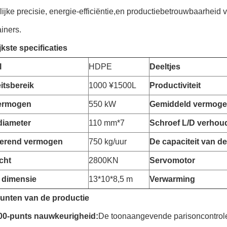
lijke precisie, energie-efficiëntie,en productiebetrouwbaarheid 
iners.
jkste specificaties
l
HDPE
Deeltjes
itsbereik
1000 ¥1500L
Productiviteit
vermogen
550 kW
Gemiddeld vermog
diameter
110 mm*7
Schroef L/D verhou
iserend vermogen
750 kg/uur
De capaciteit van d
cht
2800KN
Servomotor
 dimensie
13*10*8,5 m
Verwarming
unten van de productie
0-punts nauwkeurigheid:
De toonaangevende parisoncontrole 