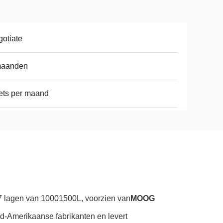
otiate
maanden
ets per maand
7 lagen van 10001500L, voorzien van
MOOG
-Amerikaanse fabrikanten en levert