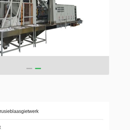
rusieblaasgietwerk
t