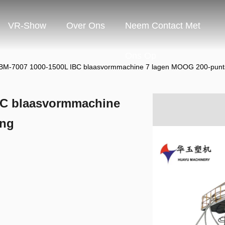
VR-Show
Over Ons
Neem Contact Met
Ons Op
M-7007 1000-1500L IBC blaasvormmachine 7 lagen MOOG 200-punts
BC blaasvormmachine
ing