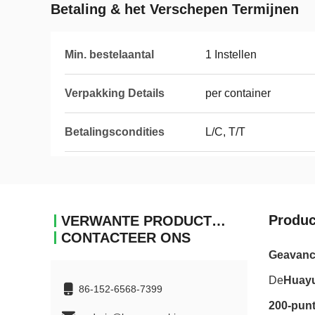
Betaling & het Verschepen Termijnen
Min. bestelaantal
1 Instellen
Verpakking Details
per container
Betalingscondities
L/C, T/T
Produc
VERWANTE PRODUCTEN
CONTACTEER ONS
Geavance
De
Huay
86-152-6568-7399
200-punt