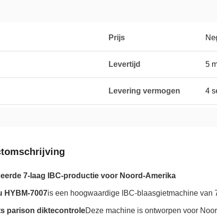
Prijs
Neg
Levertijd
5 
Levering vermogen
4 s
tomschrijving
erde 7-laag IBC-productie voor Noord-Amerika
u HYBM-7007
is een hoogwaardige IBC-blaasgietmachine van 
s parison diktecontrole
Deze machine is ontworpen voor Noord