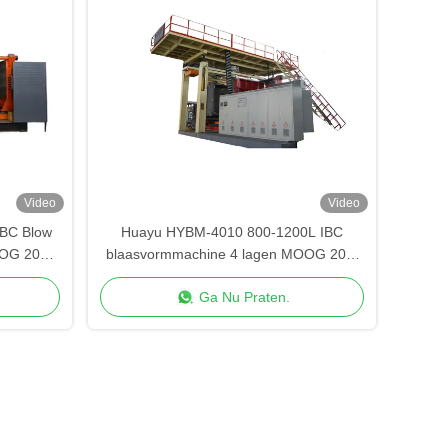
Video
Video
BC Blow
Huayu HYBM-4010 800-1200L IBC
OOG 200-
blaasvormmachine 4 lagen MOOG 200-
punts besturing
Ga Nu Praten.