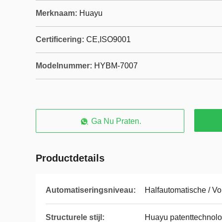
Merknaam:
Huayu
Certificering:
CE,ISO9001
Modelnummer:
HYBM-7007
Ga Nu Praten.
Productdetails
Automatiseringsniveau:
Halfautomatische / Vo
Structurele stijl:
Huayu patenttechnolog