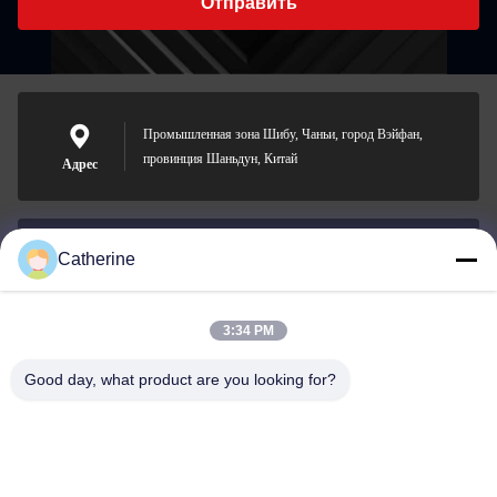
Отправить
Промышленная зона Шибу, Чаньи, город Вэйфан,
провинция Шаньдун, Китай
Адрес
Catherine
padraic@huayumachine.cn
Электронная
почта
3:34 PM
Good day, what product are you looking for?
0086-152-6568-7399
Телефон