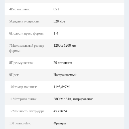
4Вес машины:
65 t
5Средняя мощность:
320 кВт
6Полости пресс-формы:
1-4
7Максимальный размер
1200 х 1200 мм
формы:
8Преимущества:
20 лет опыта
9Цвет:
Настраиваемый
10Размер машины:
11*5,8*7M
11Материал винта:
38CrMoAlA, нитрирование
12Мощность экструдера:
45 кВт*4
13Thermorelay:
Франция