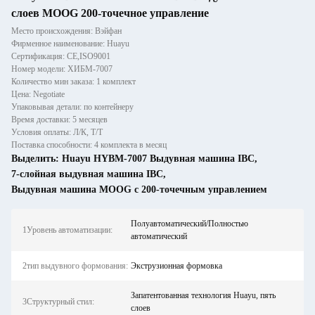
слоев MOOG 200-точечное управление
Место происхождения: Вэйфан
Фирменное наименование: Huayu
Сертификация: CE,ISO9001
Номер модели: ХИБМ-7007
Количество мин заказа: 1 комплект
Цена: Negotiate
Упаковывая детали: по контейнеру
Время доставки: 5 месяцев
Условия оплаты: Л/К, Т/Т
Поставка способности: 4 комплекта в месяц
Выделить:
Huayu HYBM-7007 Выдувная машина IBC
,
7-слойная выдувная машина IBC
,
Выдувная машина MOOG с 200-точечным управлением
Полуавтоматический/Полностью
1Уровень автоматизации:
автоматический
2тип выдувного формования:
Экструзионная формовка
Запатентованная технология Huayu, пять
3Структурный стил:
слоев