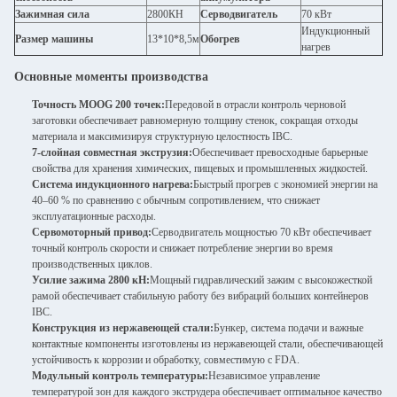
Зажимная сила
2800КН
Серводвигатель
70 кВт
Индукционный
Размер машины
13*10*8,5м
Обогрев
нагрев
Основные моменты производства
Точность MOOG 200 точек:
Передовой в отрасли контроль черновой
заготовки обеспечивает равномерную толщину стенок, сокращая отходы
материала и максимизируя структурную целостность IBC.
7-слойная совместная экструзия:
Обеспечивает превосходные барьерные
свойства для хранения химических, пищевых и промышленных жидкостей.
Система индукционного нагрева:
Быстрый прогрев с экономией энергии на
40–60 % по сравнению с обычным сопротивлением, что снижает
эксплуатационные расходы.
Сервомоторный привод:
Серводвигатель мощностью 70 кВт обеспечивает
точный контроль скорости и снижает потребление энергии во время
производственных циклов.
Усилие зажима 2800 кН:
Мощный гидравлический зажим с высокожесткой
рамой обеспечивает стабильную работу без вибраций больших контейнеров
IBC.
Конструкция из нержавеющей стали:
Бункер, система подачи и важные
контактные компоненты изготовлены из нержавеющей стали, обеспечивающей
устойчивость к коррозии и обработку, совместимую с FDA.
Модульный контроль температуры:
Независимое управление
температурой зон для каждого экструдера обеспечивает оптимальное качество