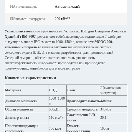
14Автоматизация:
Автоматический
15Двигатель экструдера:
200 кВт*2
Усовершенствованное производство 7-слойных IBC для Северной Америки
Хуаюй HYBM-7007
представляет собой высокопроизводительную 7-слойную
выдувную машину IBC емкостью 1000–1500 л, оснащенную
MOOG 200-
точечный контроль толщины заготовки
и интеллектуальная система
сенсорного экрана ПЛК. Эта машина, разработанная для производителей
Северной Америки, обеспечивает исключительную точность,
энергоэффективность и надежность производства при производстве
промежуточных контейнеров для массовых грузов.
Ключевые характеристики
7 (совместная
Материал
ПНД
Слои
экструзия)
1000–1500
Диапазон мощности
Производительность
4-8шт/ч
л
Общая мощность
550кВт
Средняя мощность
340кВт
Соотношение L/D
Диаметр винта
110 мм*7
30:1
винта
Пластифицирующая
Емкость
750 кг/ч
100 кг
способность
аккумулятора