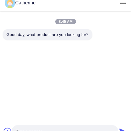
Catherine
padraic@huayumachine.cn
E-mail
8:45 AM
Good day, what product are you looking for?
0086-152-6568-7399
Telefon
Weifang Huayu Plastic Machinery Co., Ltd.