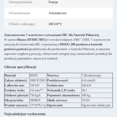
13termoprzekaźnik:
Francja
14Automatyzacja:
Automatyczny
15Silnik wytłaczający:
200 kW*2
Zaawansowane 7-warstwowe wytwarzanie IBC dla Ameryki Północnej
W sprawie
Huayu HYBM-7007
jest wysokowydajnym 1000 ′′1500L 7-warstwowym
maszyną do formowania IBC wyposażoną w
MOOG 200-punktowa kontrola
grubości parison
Zaprojektowana dla producentów z Ameryki Północnej, ta maszyna
zapewnia wyjątkową precyzję, efektywność energetyczną,i niezawodność produkcji dla
produkcji pojemników masowych średnich.
Główne specyfikacje
Materiał
HDPE
Warstwy
7 (Koekstruzja)
Zakres zdolności
1000 ¥1500 l
Produktywność
4-8 sztuk/h
Całkowita moc
550 kW
Średnia moc
340 kW
Średnica śruby
110 mm*7
Wskaźnik L/D śruby
30:1
Zdolność plastyki
750 kg/h
Pojemność akumulatora
100 kg
Siła przycisku
2800KN
Silnik serwowy
70 kW
Wymiar maszyny
13*10*8,5 m
Ogrzewanie
Ogrzewanie indukcyjne
Najważniejsze wydarzenia