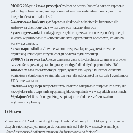
MOOG 200-punktowa precyzja:
Czołowa w branży kontrola parison zapewnia
jednolitą grubość ścian, zmniejsza marnotrawstwo materiałów i maksymalizuje
integralność strukturalną IBC.
7-warstwowa koekstruzja:
Zapewnia doskonałe właściwości barierowe dla
zastosowań chemicznych, żywnościowych i przemysłowych.
System ogrzewania indukcyjnego:
Szybkie ogrzewanie z oszczędnością energii
40-60% w porównaniu z konwencjonalnym ogrzewaniem oporowym, co obniża
koszty eksploatacji.
Serwo napęd silnika:
70kw serwomotor zapewnia precyzyjne sterowanie
prędkością i zmniejsza zużycie energii podczas cykli produkcji.
2800KN siła przycisku:
Ciężko działające zaciski hydrauliczne z ramą o wysokiej
sztywności zapewniają stabilną pracę bez drgań dla dużych pojemników IBC.
Budowa ze stali nierdzewnej:
Hopper, system zasilający i kluczowe elementy
kontaktowe zbudowane ze stali nierdzewnej dla odporności na korozję i zgodnego z
FDA przetwarzania.
Modułowa regulacja temperatury:
Niezależne zarządzanie temperaturą strefy dla
każdej ekstrudery zapewnia optymalną jakość topnienia we wszystkich warstwach.
Wydajność:
4-8 sztuk na godzinę, wspierając produkcję z zrównoważoną
szybkością i jakością.
O Huayu.
Założona w 2002 roku, Weifang Huayu Plastic Machinery Co., Ltd specjalizuje się w
dużych automatycznych maszyn do formowania od 1 do 10 warstw.,Nasza misja:
"Starać się tworzyć najlepszą maszynę do formowania na świecie".