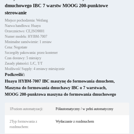
dmuchowego IBC 7 warstw MOOG 200-punktowe
sterowanie
Miejsce pochodzenia: Weifang
Nazwa handlowa: Huayu
Orzecznictwo: CE,ISO9001
Numer modelu: HYBM-7007
Minimalne zamówienie: 1 zestaw
Cena: Negotiate
Szczegóły pakowania: przez kontener
Czas dostawy: 5 miesięcy
Zasady płatności: L/C, T/T
Możliwość Supply: 4 zestawy miesięcznie
Podkreślić:
Huayu HYBM-7007 IBC maszynę do formowania dmuchem
,
Maszyna do formowania dmuchawy IBC o 7 warstwach
,
MOOG 200-punktowa maszyna do formowania dmuchowego
1Poziom automatyzacji:
Półautomatyczny / w pełni automatyczny
2Typ formowania z
Wytłaczanie z rozdmuchem
rozdmuchem: