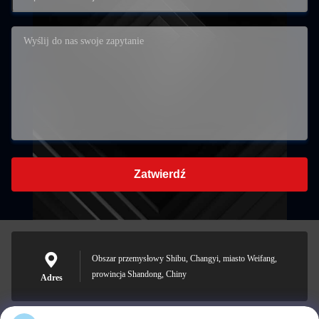
Zatwierdź
Obszar przemysłowy Shibu, Changyi, miasto Weifang,
prowincja Shandong, Chiny
Adres