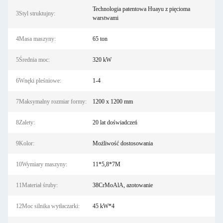
Technologia patentowa Huayu z pięcioma
3Styl struktujny:
warstwami
4Masa maszyny:
65 ton
5Średnia moc:
320 kW
6Wnęki pleśniowe:
1-4
7Maksymalny rozmiar formy:
1200 x 1200 mm
8Zalety:
20 lat doświadczeń
9Kolor:
Możliwość dostosowania
10Wymiary maszyny:
11*5,8*7M
11Materiał śruby:
38CrMoAlA, azotowanie
12Moc silnika wytłaczarki:
45 kW*4