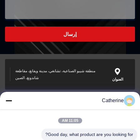
إرسال
منطقة شيبو الصناعية، تشانغي، مدينة ويفانغ، مقاطعة
شاندونغ، الصين
العنوان
Catherine
padraic@huayumachine.cn
بريد إلكتروني
11:05 AM
Good day, what product are you looking for?