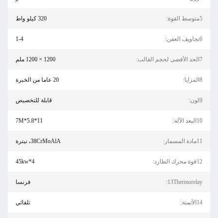
5متوسط ​​القوة:
320 كيلو واط
6تجاويف العفن:
1-4
7الحد الأقصى لحجم القالب:
1200 × 1200 ملم
8المزايا:
20 عاما من الخبرة
9لون:
قابلة للتخصيص
10البعد الآلة:
11*5.8*7M
11مادة المسمار:
38CrMoAlA، نيترة
12قوة محرك الطارد:
45kw*4
13Thermorelay:
فرنسا
14الأتمتة:
تلقائي