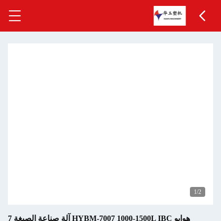
1
/2
هوايو HYBM-7007 1000-1500L IBC آلة صناعة الصبغة 7