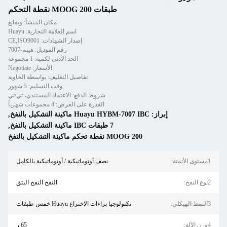
طبقات MOOG 200 نقطة التحكم
مكان المنشأ: ويفانغ
اسم العلامة التجارية: Huayu
إصدار الشهادات: CE,ISO9001
رقم الموديل: هيبم-7007
الحد الأدنى لكمية: 1 مجموعة
الأسعار: Negotiate
تفاصيل التغليف: بواسطة الحاوية
وقت التسليم: 5 شهور
شروط الدفع: الاعتماد المستندي، تي/تي
القدرة على العرض: 4 مجموعات شهرياً
إبراز:
Huayu HYBM-7007 IBC ماكينة التشكيل بالنفخ
,
7 طبقات IBC ماكينة التشكيل بالنفخ
,
MOOG 200 نقطة تحكم ماكينة التشكيل بالنفخ
1مستوى الأتمتة:
نصف أوتوماتيكية / أوتوماتيكية بالكامل
2نوع النفخ:
النفخ النفخ البثق
3النمط الهيكلي:
تكنولوجيا براءات الاختراع Huayu خمس طبقات
4وزن الآلة:
65 ر