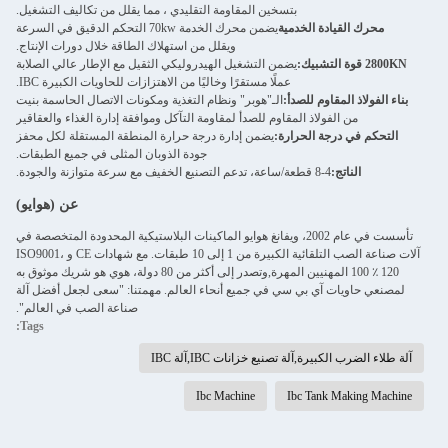
بتسخين المقاومة التقليدي ، مما يقلل من تكاليف التشغيل.
محرك القيادة الخدمية
يضمن محرك الخدمة 70kw التحكم الدقيق في السرعة
ويقلل من استهلاك الطاقة خلال دورات الإنتاج.
2800KN قوة التشبيك:
يضمن التشغيل الهيدروليكي الثقيل مع الإطار عالي الصلابة
عملًا مستقرًا وخاليًا من الاهتزازات للحاويات الكبيرة IBC.
بناء الفولاذ المقاوم للصدأ:
الـ"هوبر" ونظام التغذية ومكونات الاتصال الحاسمة بنيت
من الفولاذ المقاوم للصدأ لمقاومة التآكل وموافقة إدارة الغذاء والعقاقير
التحكم في درجة الحرارة:
يضمن إدارة درجة حرارة المنطقة المستقلة لكل محفز
جودة الذوبان المثلى في جميع الطبقات.
الناتج:
4-8 قطعة/ساعة، تدعم التصنيع الخفيف مع سرعة متوازنة والجودة.
عن (هوايو)
تأسست في عام 2002، ويفانغ هوايو الماكينات البلاستيكية المحدودة المتخصصة في
آلات صناعة الصب التلقائية الكبيرة من 1 إلى 10 طبقات. مع شهادات CE و ISO9001،
100 ٪ 120 المهنيين المهرة,وتصدر إلى أكثر من 80 دولة، هوي هو شريك موثوق به
لمصنعي حاويات آي بي سي في جميع أنحاء العالم. مهمتنا: "سعى لجعل أفضل آلة
صناعة الصب في العالم".
Tags:
آلة طلاء الضرب الكبيرة,آلة تصنيع خزانات IBC,آلة IBC
Ibc Machine
Ibc Tank Making Machine