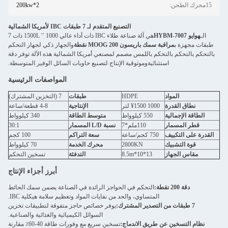
15محرك الطحن:
200kw*2
التصنيع المتقدم لـ 7 طبقات IBC لأمريكا الشمالية
الـ
هوايو HYBM-7007
هي آلة صناعة طلاء IBC ذات أداء عالي 1000 ′′ 1500L ذات 7
طبقات مجهزة ب
مراقبة سمك باريسون MOOG 200 نقطة
والجهاز ذكي لجهاز التحكم
بالتحكم بالتحكم بالتحكم باللمس مصمم لمصنعي أمريكا الشمالية هذه الآلة توفر دقة
استثنائيةوموثوقية الإنتاج لتصنيع حاويات السائل الوفير المتوسطة.
المواصفات الرئيسية
المواد
HDPE
طبقات
7 (التخزين المشترك)
نطاق القدرة
1000 ¥1500 لتر
الإنتاجية
4-8 قطعة/ساعة
الطاقة الإجمالية
550 كيلوواط
متوسط الطاقة
340 كيلوواط
قطر المسمار
110ملم*7
نسبة L/D المسمار
30:1
القدرة على التكييف
750 كجم/ساعة
سعة التراكم
100 كجم
قوة التشبيك
2800KN
محرك الخدمة
70 كيلوواط
مقاس الجهاز
13*10*8.5m
التدفئة
تسخين التحكم
أبرز أجزاء الإنتاج
دقة 200 نقطة:
التحكم في الحواجز الرائدة في الصناعة يضمن سمك الحائط
المتساوي، والحد من نفايات المواد وتعظيم سلامة هيكلية IBC.
7 طبقات من التصدير المشترك:
يوفر خصائص حاجز متفوقة لتطبيقات تخزين
السوائل الكيميائية والغذائية والصناعية.
نظام التسخين عن طريق الاندماج:
تسخين سريع مع وفورات طاقة 40-60٪ مقارنة