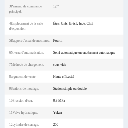
3Panneau de commande
12 ''
principal:
4Emplacement de la salle
États-Unis, Brésil, Inde, Chili
d'exposition:
5Rapport d'essai de machines:
Fourni
6Niveau d'automatisation:
Semi-automatique ou entièrement automatique
7Méthode de chargement:
sous vide
8argument de vente:
Haute efficacité
9Stations de moulage:
Station simple ou double
10Pression d'eau:
0,3 MPa
11Valve hydraulique:
Yuken
12cylindre de serrage:
250