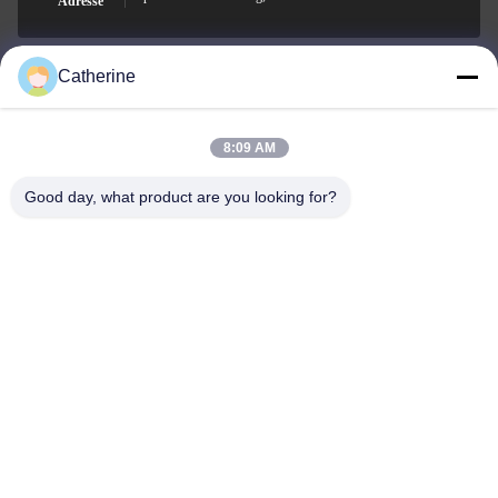
Adresse
Catherine
padraic@huayumachine.cn
E-mail
8:09 AM
Good day, what product are you looking for?
0086-152-6568-7399
Téléphone
Weifang Huayu Plastic Machinery Co., Ltd.