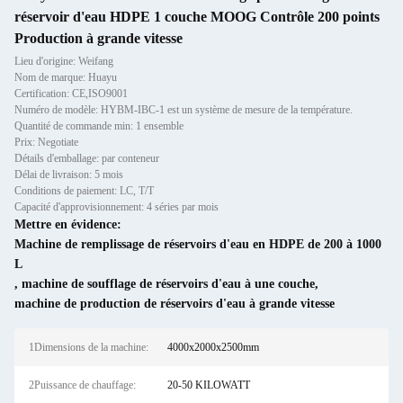
réservoir d'eau HDPE 1 couche MOOG Contrôle 200 points
Production à grande vitesse
Lieu d'origine: Weifang
Nom de marque: Huayu
Certification: CE,ISO9001
Numéro de modèle: HYBM-IBC-1 est un système de mesure de la température.
Quantité de commande min: 1 ensemble
Prix: Negotiate
Détails d'emballage: par conteneur
Délai de livraison: 5 mois
Conditions de paiement: LC, T/T
Capacité d'approvisionnement: 4 séries par mois
Mettre en évidence:
Machine de remplissage de réservoirs d'eau en HDPE de 200 à 1000
L
,
machine de soufflage de réservoirs d'eau à une couche
,
machine de production de réservoirs d'eau à grande vitesse
1Dimensions de la machine:
4000x2000x2500mm
2Puissance de chauffage:
20-50 KILOWATT