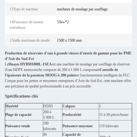
13Type de machine:
machines de moulage par soufflage
14Puissance du moteur
55kw*2
extrudeuse:
15taille maximum de moule:
1500 x 1500 mm
Production de réservoirs d’eau à grande vitesse d’entrée de gamme pour les PME
d’Asie du Sud-Est
Le
Huayu HYBM1000L-1SEA
est une machine de moulage par soufflage de réservoir
d'eau HDPE monocouche compacte de 200 à 1 000 L comprenant
Contrôle de
l'épaisseur de la paraison MOOG à 200 points
et fonctionnement intelligent du PLC.
Conçue pour les petites et moyennes entreprises d’Asie du Sud-Est, cette machine offre
une précision de qualité professionnelle à un prix accessible.
Spécifications clés
Matériel
PEHD
Calques
1
200 à
Plage de capacité
Productivité
15 à 30 pièces/heure
1 000 L
180
Puissance totale
Puissance moyenne
110 kilowatts
kilowatts
90
Capacité de