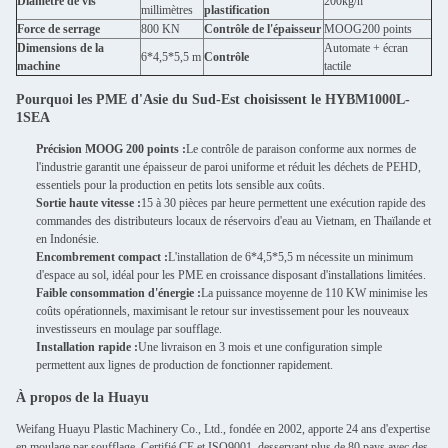
Diamètre de vis
200kg/h
millimètres
plastification
Force de serrage
800 KN
Contrôle de l'épaisseur
MOOG200 points
Dimensions de la
Automate + écran
6*4,5*5,5 m
Contrôle
machine
tactile
Pourquoi les PME d'Asie du Sud-Est choisissent le HYBM1000L-
1SEA
Précision MOOG 200 points :
Le contrôle de paraison conforme aux normes de
l'industrie garantit une épaisseur de paroi uniforme et réduit les déchets de PEHD,
essentiels pour la production en petits lots sensible aux coûts.
Sortie haute vitesse :
15 à 30 pièces par heure permettent une exécution rapide des
commandes des distributeurs locaux de réservoirs d'eau au Vietnam, en Thaïlande et
en Indonésie.
Encombrement compact :
L'installation de 6*4,5*5,5 m nécessite un minimum
d'espace au sol, idéal pour les PME en croissance disposant d'installations limitées.
Faible consommation d'énergie :
La puissance moyenne de 110 KW minimise les
coûts opérationnels, maximisant le retour sur investissement pour les nouveaux
investisseurs en moulage par soufflage.
Installation rapide :
Une livraison en 3 mois et une configuration simple
permettent aux lignes de production de fonctionner rapidement.
À propos de la Huayu
Weifang Huayu Plastic Machinery Co., Ltd., fondée en 2002, apporte 24 ans d'expertise
en moulage par soufflage. Certifié CE et ISO9001, desservant plus de 80 pays avec des