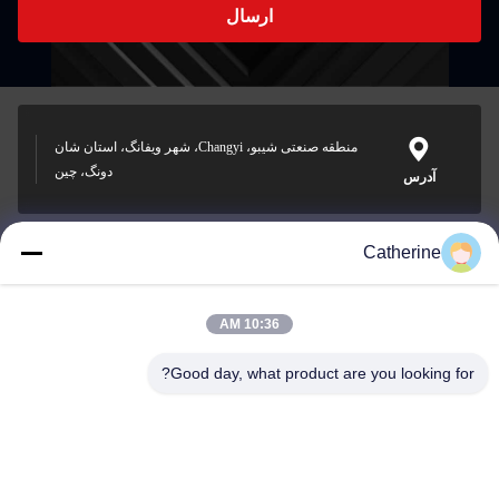
ارسال
منطقه صنعتی شیبو، Changyi، شهر ویفانگ، استان شان
دونگ، چین
آدرس
Catherine
padraic@huayumachine.cn
ایمیل
10:36 AM
Good day, what product are you looking for?
0086-152-6568-7399
تلفن