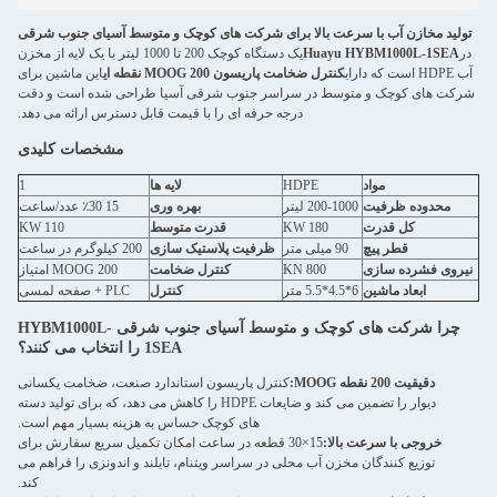
تولید مخازن آب با سرعت بالا برای شرکت های کوچک و متوسط آسیای جنوب شرقی
در
Huayu HYBM1000L-1SEA
یک دستگاه کوچک 200 تا 1000 لیتر با یک لایه از مخزن
آب HDPE است که دارای
کنترل ضخامت پاریسون MOOG 200 نقطه ای
این ماشین برای
شرکت های کوچک و متوسط در سراسر جنوب شرقی آسیا طراحی شده است و دقت
درجه حرفه ای را با قیمت قابل دسترس ارائه می دهد.
مشخصات کلیدی
مواد
HDPE
لایه ها
1
محدوده ظرفیت
200-1000 لیتر
بهره وری
15 ٪30 عدد/ساعت
کل قدرت
180 KW
قدرت متوسط
110 KW
قطر پیچ
90 میلی متر
ظرفیت پلاستیک سازی
200 کیلوگرم در ساعت
نیروی فشرده سازی
800 KN
کنترل ضخامت
MOOG 200 امتیاز
ابعاد ماشین
6*4.5*5.5 متر
کنترل
PLC + صفحه لمسی
چرا شرکت های کوچک و متوسط آسیای جنوب شرقی HYBM1000L-
1SEA را انتخاب می کنند؟
دقيقيت 200 نقطه MOOG:
کنترل پاریسون استاندارد صنعت، ضخامت یکسانی
دیوار را تضمین می کند و ضایعات HDPE را کاهش می دهد، که برای تولید دسته
های کوچک حساس به هزینه بسیار مهم است.
خروجی با سرعت بالا:
15×30 قطعه در ساعت امکان تکمیل سریع سفارش برای
توزیع کنندگان مخزن آب محلی در سراسر ویتنام، تایلند و اندونزی را فراهم می
کند.