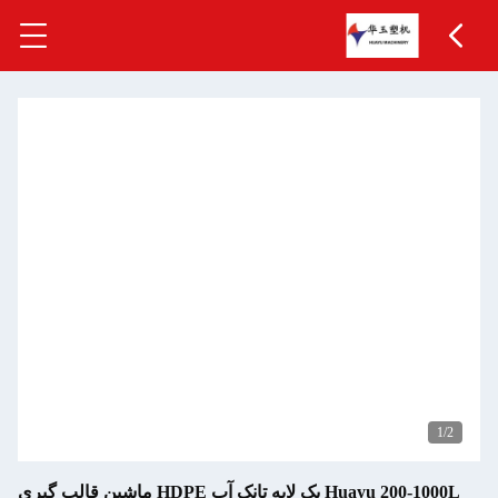
1
/2
Huayu 200-1000L یک لایه تانک آب HDPE ماشین قالب گیری