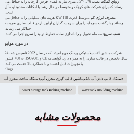
ردپاي کمکت:
نصب 6*4.5*5.5 متری نیاز به فضای فرش کارخانه را به حداقل می
رساند که برای شرکت های کوچک و متوسط در حال رشد با امکانات محدود ایده آل
است.
مصرف انرژی کم:
متوسط قدرت 110 KW هزینه های عملیاتی را به حداقل می
رساند و بازگشت سرمایه را برای سرمایه گذاران اولین بار در قالب سازی ضربه به
حداکثر می رساند.
نصب سریع:
سه ماه تحویل و راه اندازی ساده خطوط تولید را سریع اجرا می کنند.
در مورد هوايو
شرکت ماشین آلات پلاستیکی ویفنگ هویو لمیتد، که در سال 2002 تاسیس شد، 24
سال تخصص در قالب سازی را به همراه دارد. گواهینامه CE و ISO9001، به 80+ کشور
با تجهیزات قابل اعتماد و با عملکرد بالا خدمت می کند.
Tags:
دستگاه قالب دادن آب تانک,ماشین قالب گیری مخزن آب,دستگاه ساخت مخزن آب
water storage tank making machine
water tank moulding machine
محصولات مشابه