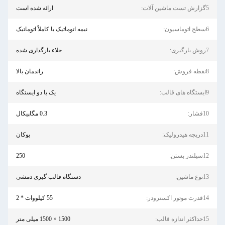
5گزارش تست ماشین آلات:
ارائه شده است
6سطح اتوماسیون:
نیمه اتوماتیک یا کاملاً اتوماتیک
7روش بارگیری:
خلاء بارگذاری شده
8نقطه فروش:
راندمان بالا
9ایستگاه های قالب:
یک یا دو ایستگاه
10فشار:
0.3 مگاپیکال
11دریچه هیدرولیک:
یوکان
12سیلندر بستن:
250
13نوع ماشین:
دستگاه قالب گیری دمشی
14قدرت موتور اکسترودر:
55 کیلووات * 2
15حداکثر اندازه قالب:
1500 × 1500 میلی متر