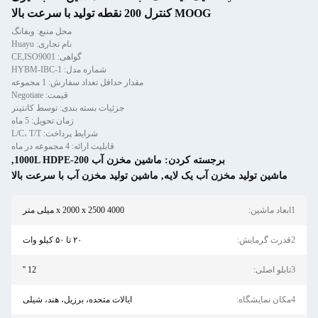
MOOG کنترل 200 نقطه تولید با سرعت بالا
محل منبع: ویفانگ
نام تجاری: Huayu
گواهی: CE,ISO9001
شماره مدل: HYBM-IBC-1
مقدار حداقل تعداد سفارش: 1 مجموعه
قیمت: Negotiate
جزئیات بسته بندی: توسط کانتینر
زمان تحویل: 5 ماه
شرایط پرداخت: L/C، T/T
قابلیت ارائه: 4 مجموعه در ماه
برجسته کردن:
ماشین مخزن آب 200-1000L HDPE
,
ماشین تولید مخزن آب یک لایه
,
ماشین تولید مخزن آب با سرعت بالا
1ابعاد ماشین:
4000 x 2000 x 2500 میلی متر
2قدرت گرمایش:
۲۰ تا ۵۰ کیلو وات
3تابلو اصلی:
12 ''
4مکان نمایشگاه:
ایالات متحده، برزیل، هند، شیلی