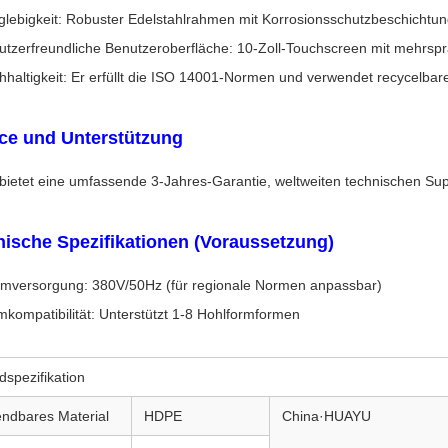
glebigkeit: Robuster Edelstahlrahmen mit Korrosionsschutzbeschichtung
utzerfreundliche Benutzeroberfläche: 10-Zoll-Touchscreen mit mehrspr
hhaltigkeit: Er erfüllt die ISO 14001-Normen und verwendet recycelbar
ce und Unterstützung
bietet eine umfassende 3-Jahres-Garantie, weltweiten technischen Su
ische Spezifikationen (Voraussetzung)
omversorgung: 380V/50Hz (für regionale Normen anpassbar)
mkompatibilität: Unterstützt 1-8 Hohlformformen
spezifikation
ndbares Material
HDPE
China·HUAYU