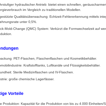
rstufiger hydraulischer Antrieb: bietet einen schnellen, geräuscharme
rgieverbrauch im Vergleich zu traditionellen Modellen.
gestützte Qualitätsüberwachung: Echtzeit-Fehlererkennung mittels inte
ehnungsrate unter 0,5%.
ck-Mold-Change (QMC) System: Verkürzt die Formwechselzeit auf wenige
duktion.
ndungen
packung: PET-Flaschen, Flaschenflaschen und Kosmetikbehälter.
mobilindustrie: Kraftstofftanks, Luftkanäle und Flüssigkeitsbehälter.
ndheit: Sterile Medizinflaschen und IV-Flaschen.
ustrie: große chemische Lagerfässer.
ige Vorteile
 Produktion: Kapazität für die Produktion von bis zu 4.000 Einheiten/