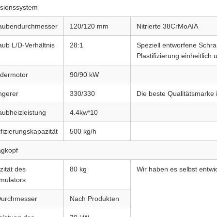
usionssystem
aubendurchmesser
120/120 mm
Nitrierte 38CrMoAIA
aub L/D-Verhältnis
28:1
Speziell entworfene Schra
Plastifizierung einheitlich 
udermotor
90/90 kW
ngerer
330/330
Die beste Qualitätsmarke 
aubheizleistung
4.4kw*10
ifizierungskapazität
500 kg/h
agkopf
zität des
80 kg
Wir haben es selbst entw
mulators
Durchmesser
Nach Produkten