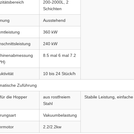
zitätsbereich
200-2000L, 2
Schichten
nung
Ausstehend
mtleistung
360 kW
schnittsleistung
240 kW
hinenabmessung
8.5 mal 6 mal 7.2
*H)
ktivität
10 bis 24 Stück/h
matische Zuführung
 für die Hopper
aus rostfreiem
Stabile Leistung, einfach
Stahl
erungsart
Vakuumbelastung
hrmotor
2.2/2.2kw