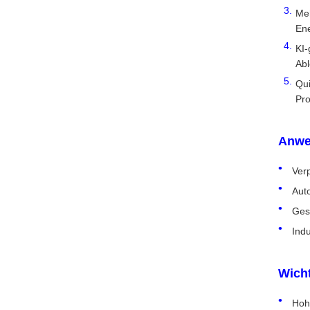
Meh
Ene
KI-
Abl
Qui
Pro
Anwe
Ver
Auto
Gesu
Ind
Wicht
Hohe