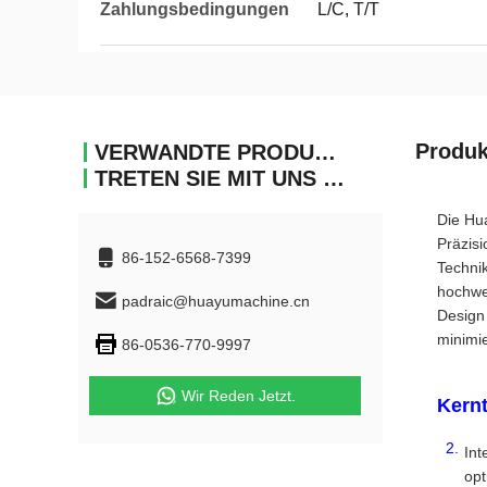
Zahlungsbedingungen
L/C, T/T
Produk
VERWANDTE PRODUKTE
TRETEN SIE MIT UNS IN VERBINDUNG
Die Hua
Präzis
86-152-6568-7399
Technik
hochwe
padraic@huayumachine.cn
Design
minimie
86-0536-770-9997
Wir Reden Jetzt.
Kern
Int
opt