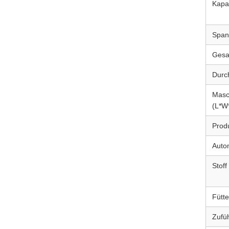
Kapa
Span
Gesa
Durch
Masc
(L*W
Produ
Auto
Stoff
Fütt
Zufü