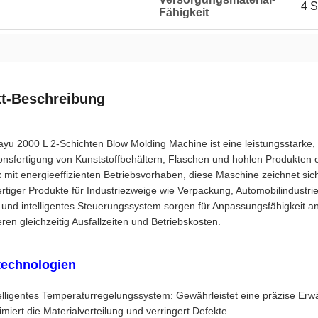
4 S
Fähigkeit
t-Beschreibung
yu 2000 L 2-Schichten Blow Molding Machine ist eine leistungsstarke, vo
ionsfertigung von Kunststoffbehältern, Flaschen und hohlen Produkten
 mit energieeffizienten Betriebsvorhaben, diese Maschine zeichnet sich 
rtiger Produkte für Industriezweige wie Verpackung, Automobilindust
 und intelligentes Steuerungssystem sorgen für Anpassungsfähigkeit a
ren gleichzeitig Ausfallzeiten und Betriebskosten.
technologien
elligentes Temperaturregelungssystem: Gewährleistet eine präzise Er
imiert die Materialverteilung und verringert Defekte.