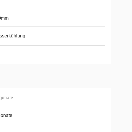
0mm
sserkühlung
otiate
Monate