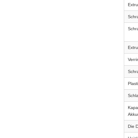
Extr
Schr
Schr
Extr
Verri
Schr
Plast
Schl
Kapa
Akku
Die 