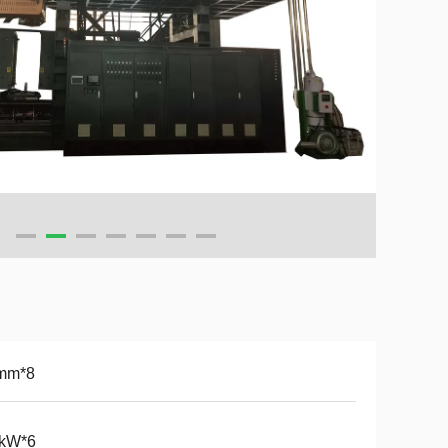
mm*8
 kW*6