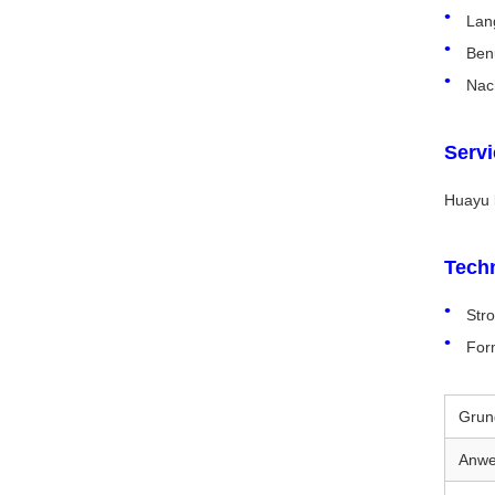
Lan
Ben
Nac
Servi
Huayu 
Techn
Str
For
Grund
Anwe