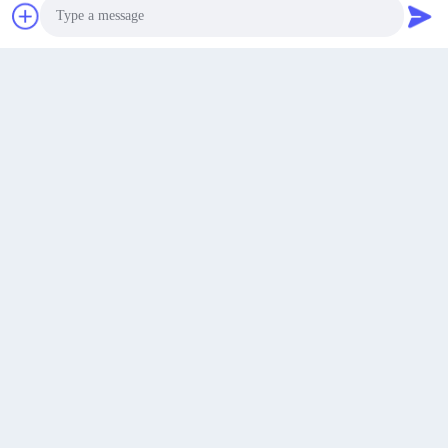
सबसे अच्छी कीमत पाएं
अब बात करें
अब बात करें
हुआयू 1000L 8-लेयर को-एक्सट्रूज़न ब्लो मोल्डिंग मशीन, बेहतर बैरियर
परफॉरमेंस के लिए सीमेंस पीएलसी कंट्रोल के साथ
Photo
Video Call
सबसे अच्छी कीमत पाएं
Audio Call
संपर्क