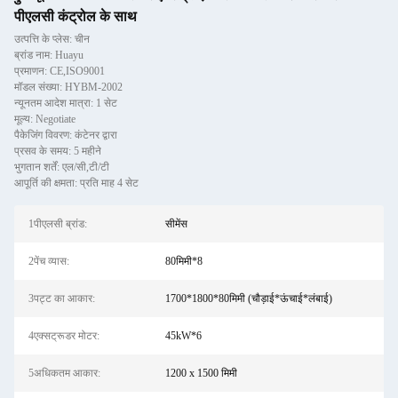
पीएलसी कंट्रोल के साथ
उत्पत्ति के प्लेस: चीन
ब्रांड नाम: Huayu
प्रमाणन: CE,ISO9001
मॉडल संख्या: HYBM-2002
न्यूनतम आदेश मात्रा: 1 सेट
मूल्य: Negotiate
पैकेजिंग विवरण: कंटेनर द्वारा
प्रसव के समय: 5 महीने
भुगतान शर्तें: एल/सी,टी/टी
आपूर्ति की क्षमता: प्रति माह 4 सेट
1पीएलसी ब्रांड:
सीमेंस
2पेंच व्यास:
80मिमी*8
3पट्ट का आकार:
1700*1800*80मिमी (चौड़ाई*ऊंचाई*लंबाई)
4एक्सट्रूडर मोटर:
45kW*6
5अधिकतम आकार:
1200 x 1500 मिमी