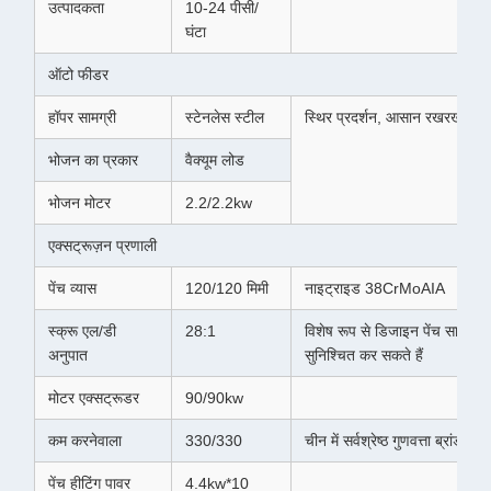
उत्पादकता
10-24 पीसी/
घंटा
ऑटो फीडर
हॉपर सामग्री
स्टेनलेस स्टील
स्थिर प्रदर्शन, आसान रखरखाव
भोजन का प्रकार
वैक्यूम लोड
भोजन मोटर
2.2/2.2kw
एक्सट्रूज़न प्रणाली
पेंच व्यास
120/120 मिमी
नाइट्राइड 38CrMoAIA
स्क्रू एल/डी
28:1
विशेष रूप से डिजाइन पेंच सामग्
अनुपात
सुनिश्चित कर सकते हैं
मोटर एक्सट्रूडर
90/90kw
कम करनेवाला
330/330
चीन में सर्वश्रेष्ठ गुणवत्ता ब्रांड
पेंच हीटिंग पावर
4.4kw*10