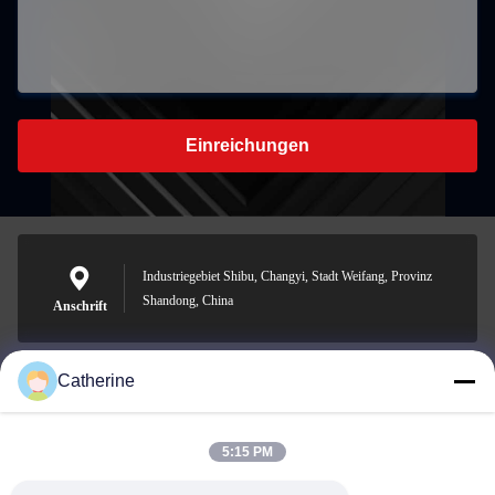
Einreichungen
Industriegebiet Shibu, Changyi, Stadt Weifang, Provinz
Shandong, China
Anschrift
Catherine
padraic@huayumachine.cn
E-Mail
5:15 PM