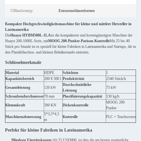
15Blasformtyp:
Extrusionsblasenformen
Kompakte Hochgeschwindigkeitsmaschine für kleine und mittlere Hersteller in
Lateinamerika
Die
Huayu HYBM500L-1LA
ist die kompakteste und kostengünstigste Maschine der
Huayu 200-1000L-Serie, mit
MOOG 200-Punkte-Parison-Kontrolle
Mit 25 bis 40
Stück pro Stunde ist es speziell für kleine Fabriken in Lateinamerika und Startups, die in
den Plastikflaschen- und kleinen Behältermarkt eintreten.
Schlüsselmerkmale
Material
HDPE
Schichten
1
Kapazitätsbereich
200 ¥ 500 l
Produktivität
25­40 Stück/h
Durchschnittliche
Gesamtleistung
120 kW
75 kW
Leistung
Schraubendurchmesser
70 mm
Plastifizierungskapazität
130 kg/h
MOOG 200
Klemmkraft
500 KN
Dickenkontrolle
Punkte
5*3,5*4,5
Maschinenabmessung
Kontrolle
PLC + Touchscreen
m
Perfekt für kleine Fabriken in Lateinamerika
Mindeste Eintrittskosten:
Ab 55 USD000, ist dies die am besten zugängliche