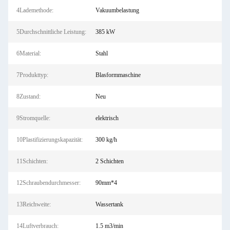
4Lademethode:
Vakuumbelastung
5Durchschnittliche Leistung:
385 kW
6Material:
Stahl
7Produkttyp:
Blasformmaschine
8Zustand:
Neu
9Stromquelle:
elektrisch
10Plastifizierungskapazität:
300 kg/h
11Schichten:
2 Schichten
12Schraubendurchmesser:
90mm*4
13Reichweite:
Wassertank
14Luftverbrauch:
1.5 m3/min