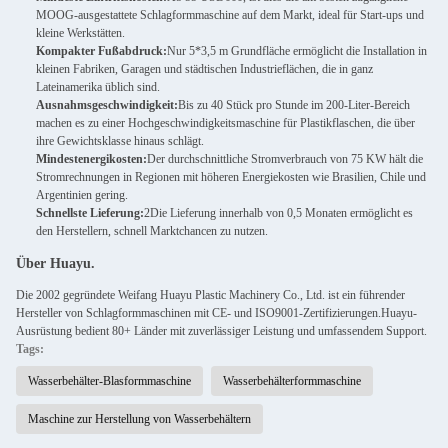
MOOG-ausgestattete Schlagformmaschine auf dem Markt, ideal für Start-ups und
kleine Werkstätten.
Kompakter Fußabdruck:
Nur 5*3,5 m Grundfläche ermöglicht die Installation in
kleinen Fabriken, Garagen und städtischen Industrieflächen, die in ganz
Lateinamerika üblich sind.
Ausnahmsgeschwindigkeit:
Bis zu 40 Stück pro Stunde im 200-Liter-Bereich
machen es zu einer Hochgeschwindigkeitsmaschine für Plastikflaschen, die über
ihre Gewichtsklasse hinaus schlägt.
Mindestenergikosten:
Der durchschnittliche Stromverbrauch von 75 KW hält die
Stromrechnungen in Regionen mit höheren Energiekosten wie Brasilien, Chile und
Argentinien gering.
Schnellste Lieferung:
2Die Lieferung innerhalb von 0,5 Monaten ermöglicht es
den Herstellern, schnell Marktchancen zu nutzen.
Über Huayu.
Die 2002 gegründete Weifang Huayu Plastic Machinery Co., Ltd. ist ein führender
Hersteller von Schlagformmaschinen mit CE- und ISO9001-Zertifizierungen.Huayu-
Ausrüstung bedient 80+ Länder mit zuverlässiger Leistung und umfassendem Support.
Tags:
Wasserbehälter-Blasformmaschine
Wasserbehälterformmaschine
Maschine zur Herstellung von Wasserbehältern