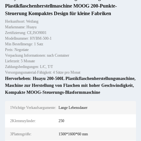
Plastikflaschenherstellmaschine MOOG 200-Punkte-
Steuerung Kompaktes Design für kleine Fabriken
Herkunftsort: Weifang
Markenname: Huayu
Zertifizierung: CE,ISO9001
Modellnummer: HYBM-500-1
Min Bestellmenge: 1 Satz
Preis: Negotiate
Verpackung Informationen: nach Container
Lieferzeit: 5 Monate
Zahlungsbedingungen: L/C, T/T
Versorgungsmaterial-Fähigkeit: 4 Sätze pro Monat
Hervorheben:
Huayu 200-500L Plastikflaschenherstellungsmaschine
,
Maschine zur Herstellung von Flaschen mit hoher Geschwindigkeit
,
Kompakte MOOG-Steuerungs-Blasformmaschine
1Wichtige Verkaufsargumente:
Lange Lebensdauer
2Klemmzylinder:
250
3Plattengröße:
1500*1600*60 mm