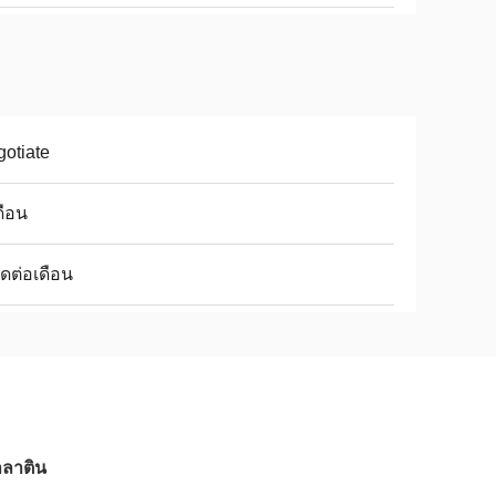
otiate
ดือน
ุดต่อเดือน
าลาติน