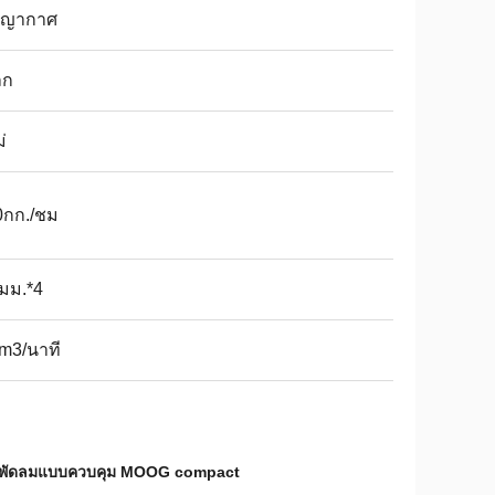
ญญากาศ
็ก
่
0กก./ชม
มม.*4
m3/นาที
องพัดลมแบบควบคุม MOOG compact