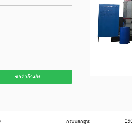
ขอคําอ้างอิง
น
25
กระบอกสูบ: