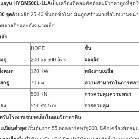
uayu HYBM500L-1LA
เป็นเครื่องที่คอมพัคต์และมีราคาถูกที่ส
00 จุด
ด้วยผลิต 25-40 ชิ้นต่อชั่วโมง มันถูกสร้างมาเพื่อโรงงานขน
พลาสติกและถังขนาดเล็ก
หลัก
HDPE
ชั้น
มจุ
200 ละ 500 ลิตร
ผลผลิต
ั้งหมด
120 KW
พลังงานเฉลี่ย
สกรู
70 มม.
ความสามารถในการพลา
500 KN
การควบคุมความหนา
่อง
5*3.5*4.5 m
การควบคุม
หรับโรงงานขนาดเล็กในอเมริกาลาติน
เบียนต่ําสุด:
เริ่มต้นจาก 55 ดอลลาร์สหรัฐ000, นี่คือเครื่องพัด