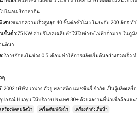
นาดเล็ก:
พื้นที่ใช้งานเพียง 5*3.5m ทําให้สามารถติดตั้งในหน่ว
ั่วไปในอเมริกาลาติน
พิเศษ:
ขนาดความเร็วสูงสุด 40 ชิ้นต่อชั่วโมง ในระดับ 200 ลิตร ทํ
ขั้นต่ํา:
75 KW ค่าบริโภคเฉลี่ยทําให้ใบชําระไฟฟ้าต่ํามาก ในภูมิภา
จนตินา
ด:
2การจัดส่งในช่วง 0.5 เดือน ทําให้การผลิตเริ่มต้นอย่างรวดเร็ว
วอุ
ื่อปี 2002 บริษัท เวฟาง ฮัวยู พลาสติก แมชชีนรี่ จํากัด เป็นผู้ผลิตเค
ุปกรณ์ Huayu ให้บริการประเทศ 80+ ด้วยผลงานที่น่าเชื่อถือแล
เครื่องพัดลมถังน้ํา
เครื่องพิมพ์ถังน้ํา
เครื่องทําถังเก็บน้ํา