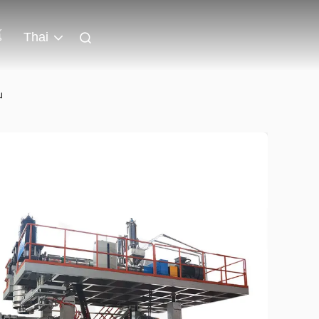
์
Thai
ม