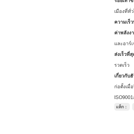
รอยเท้าข
เมืองที่ท
ความเร็ว
ค่าพลังงาน
และอาร์เ
ส่งเร็วที่สุ
รวดเร็ว
เกี่ยวกับฮั
ก่อตั้งเม
ISO9001อ
แท็ก：