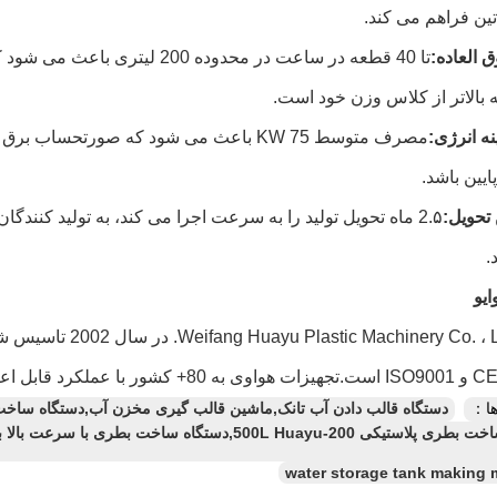
تین فراهم می کند.
العاده:
تا 40 قطعه در ساعت در محدوده 
که بالاتر از کلاس وزن خود است.
ه انرژی:
مصرف متوسط 75 KW باعث می شود که صورتحسا
پایین باشد.
تحویل:
2.۵ ماه تحویل تولید را به سرعت اجرا می کند، به تولید کنند
.
ايو
شرکت ery Co. ، Ltd
ا：
دستگاه قالب دادن آب تانک,ماشین قالب گیری مخزن آب,دستگاه ساخ
ماشین ساخت بطری پلاستیکی 200-500L Huayu,دستگاه 
water storage tank making