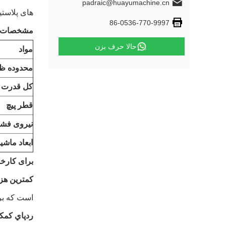
padraic@huayumachine.cn
های پلاست
86-0536-770-9997
مشخصات ک
حالا حرف بزن
مواد
محدوده ظ
کل قدرت
قطر پیچ
نیروی فش
ابعاد ماشی
برای کارخ
کمترین هزی
است که برا
ردپاي کمک