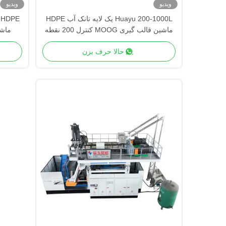
ویدیو
ویدیو
Huayu 200-1000L یک لایه تانک آب HDPE
ماشین قالب گیری MOOG کنترل 200 نقطه
تولید با سرعت بالا
ntrol
حالا حرف بزن