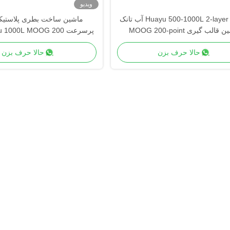
ویدیو
Huayu 500-1000L 2-layer HDPE آب تانک
ماشین قالب گیری MOOG 200-point
Parison Co برای تولید صنعتی
ای برای تولید چرخش س
حالا حرف بزن
حالا حرف بزن