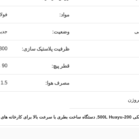
فولا
مواد:
ی
جدید
وضعیت:
300 کیلوگرم در سا
ظرفیت پلاستیک سازی:
90 میلی‌متر * 4
قطر پیچ:
1.5 متر3/دقیقه
مصرف هوا:
روژن
,
500L 
دستگاه ساخت بطری با سرعت بالا برای کارخانه های