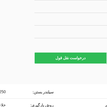
درخواست نقل قول
250
سیلندر بستن:
خلاء
روش بارگیری: