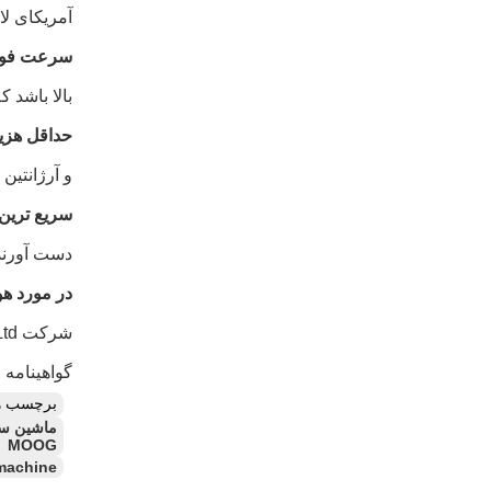
آمریکای لا
سرعت فوق 
بالا باشد 
حداقل هزین
و آرژانتین 
سريع ترين 
دست آورند
در مورد هو
گواهینامه CE و ISO9001 است.تجهیزات هواوی به 80+ کشور با عملکرد قابل اعتماد و پشتیبانی جامع خدمت می کند.
برچسب ه
MOOG
 machine