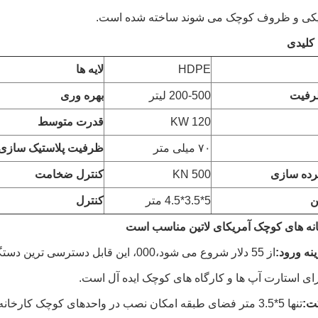
یکی و ظروف کوچک می شوند ساخته شده است.
لیدی
HDPE
لایه ها
رفیت
200-500 لیتر
بهره وری
120 KW
قدرت متوسط
۷۰ میلی متر
ظرفیت پلاستیک سازی
رده سازی
500 KN
کنترل ضخامت
ن
5*3.5*4.5 متر
کنترل
انه های کوچک آمریکای لاتین مناسب است
نه ورود:
ی استارت آپ ها و کارگاه های کوچک ایده آل است.
ت:
تنها 5*3.5 متر فضای طبقه امکان نصب در واحدهای کوچک کار