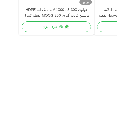
ویدیو
ماشین ساخت بطری پلاستیکی 1 لایه
هواوی 300-1000L 3 لایه تانک آب HDPE
پرسرعت Huayu 1000L MOOG 200 نقطه
ماشین قالب گیری MOOG 200 نقطه کنترل
ریع
برای ذخیره سازی پایدار
حالا حرف بزن