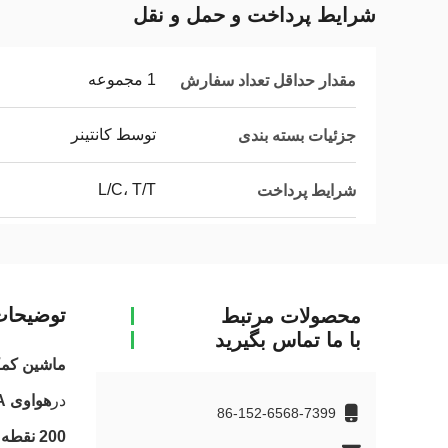
شرایط پرداخت و حمل و نقل
1 مجموعه
مقدار حداقل تعداد سفارش
توسط کانتینر
جزئیات بسته بندی
L/C، T/T
شرایط پرداخت
توضیحا
محصولات مرتبط
با ما تماس بگیرید
ماشین کمکت
در
هواوی HYBM500L-1LA
86-152-6568-7399
200 نقطه ای