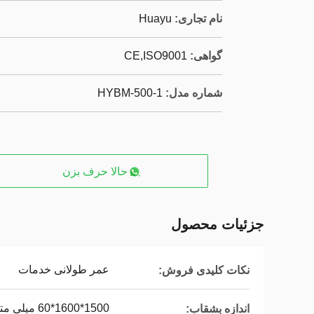
نام تجاری:
Huayu
گواهی:
CE,ISO9001
شماره مدل:
HYBM-500-1
حالا حرف بزن
جزئیات محصول
عمر طولانی خدمات
نکات کلیدی فروش:
1500*1600*60 میلی متر
اندازه بشقاب: