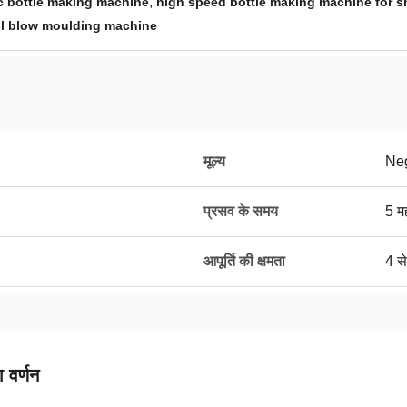
,
c bottle making machine
high speed bottle making machine for sm
l blow moulding machine
मूल्य
Neg
प्रसव के समय
5 मह
आपूर्ति की क्षमता
4 से
 वर्णन