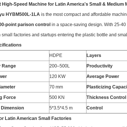
High-Speed Machine for Latin America's Small & Medium 
yu HYBM500L-1LA
is the most compact and affordable machine
-point parison control
in a space-saving design. With 25-40 pi
small factories and startups entering the plastic bottle and smal
ifications
HDPE
Layers
y Range
200–500L
Productivity
wer
120 KW
Average Power
iameter
70 mm
Plasticizing Capaci
g Force
500 KN
Thickness Control
 Dimension
5*3.5*4.5 m
Control
for Latin American Small Factories