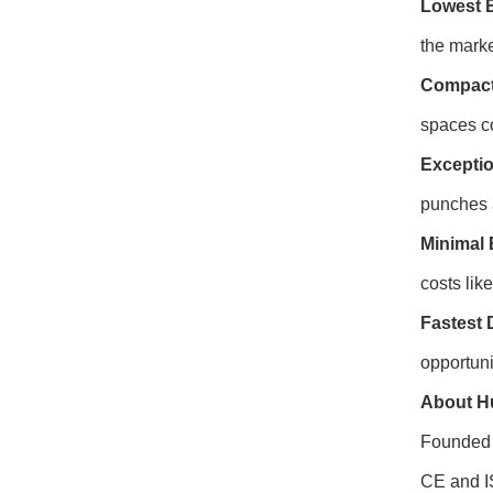
Lowest E
the marke
Compact 
spaces c
Exceptio
punches a
Minimal 
costs lik
Fastest 
opportunit
About H
Founded 
CE and I