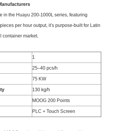
Manufacturers
 in the Huayu 200-1000L series, featuring
eces per hour output, it's purpose-built for Latin
l container market.
1
25–40 pcs/h
75 KW
ty
130 kg/h
MOOG 200 Points
PLC + Touch Screen