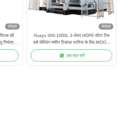
वीडियो
वीडियो
स्टिक की
Huayu 300-1000L 3-लेयर HDPE वॉटर टैंक
 नियंत्रण
ब्लो मोल्डिंग मशीन टिकाऊ स्टोरेज के लिए MOOG
िए
200-प्वाइंट कंट्रोल
अब बात करें