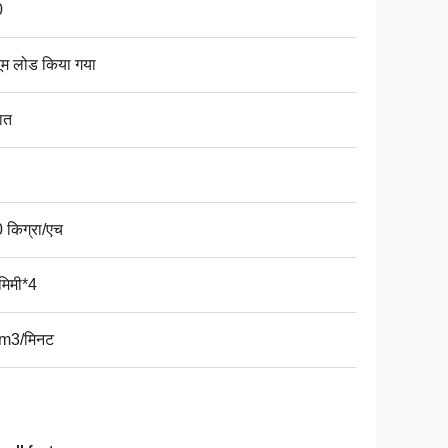
0
यूम लोड किया गया
ात
 किग्रा/एच
मिमी*4
m3/मिनट