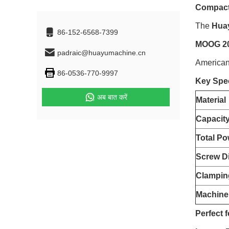
Compact 
The
Hua
86-152-6568-7399
MOOG 200
padraic@huayumachine.cn
American 
86-0536-770-9997
Key Spec
अब बात करें
Material
Capacit
Total Po
Screw D
Clampin
Machine
Perfect 