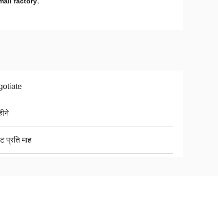
,
all factory
otiate
ीने
ट प्रति माह