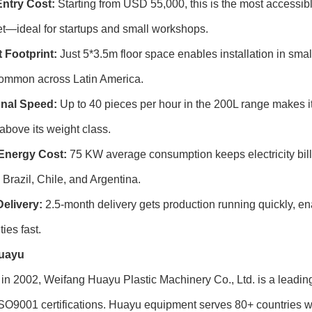
ntry Cost:
Starting from USD 55,000, this is the most acces
t—ideal for startups and small workshops.
Footprint:
Just 5*3.5m floor space enables installation in small
ommon across Latin America.
nal Speed:
Up to 40 pieces per hour in the 200L range makes it
bove its weight class.
Energy Cost:
75 KW average consumption keeps electricity bills
e Brazil, Chile, and Argentina.
Delivery:
2.5-month delivery gets production running quickly, e
ies fast.
uayu
in 2002, Weifang Huayu Plastic Machinery Co., Ltd. is a leadin
SO9001 certifications. Huayu equipment serves 80+ countries w