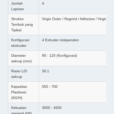
Jumlah
4
Lapisan
Struktur
Virgin Outer / Regrind / Adhesive / Virgin Inn
Tembok yang
Tipikal
Konfigurasi
4 Extruder independen
ekstruder
Diameter
90 - 120 (Konfigurasi)
sekrup (mm)
Rasio L/D
30:1
sekrup
Kapasitas
550 - 700
Plastisasi
(KG/H)
Kekuatan
3500 - 4500
penjepit (kN)