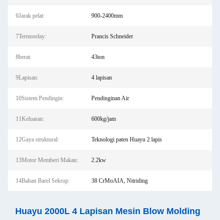
6Jarak pelat:
900-2400mm
7Termorelay:
Prancis Schneider
8berat:
43ton
9Lapisan:
4 lapisan
10Sistem Pendingin:
Pendinginan Air
11Keluaran:
600kg/jam
12Gaya struktural:
Teknologi paten Huayu 2 lapis
13Motor Memberi Makan:
2.2kw
14Bahan Barel Sekrup:
38 CrMoAIA, Nitriding
Huayu 2000L 4 Lapisan Mesin Blow Molding