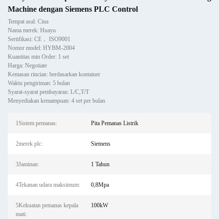
Machine dengan Siemens PLC Control
Tempat asal: Cina
Nama merek: Huayu
Sertifikasi: CE， ISO9001
Nomor model: HYBM-2004
Kuantitas min Order: 1 set
Harga: Negotiate
Kemasan rincian: berdasarkan kontainer
Waktu pengiriman: 5 bulan
Syarat-syarat pembayaran: L/C,T/T
Menyediakan kemampuan: 4 set per bulan
1Sistem pemanas:
Pita Pemanas Listrik
2merek plc:
Siemens
3Jaminan:
1 Tahun
4Tekanan udara maksimum:
0,8Mpa
5Kekuatan pemanas kepala
100kW
mati: