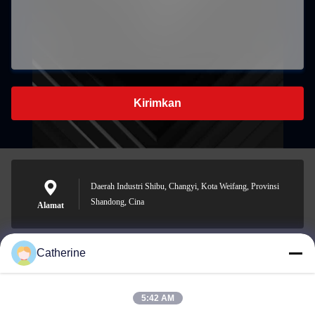
Kirimkan
Daerah Industri Shibu, Changyi, Kota Weifang, Provinsi
Shandong, Cina
Alamat
Catherine
padraic@huayumachine.cn
E-mail
5:42 AM