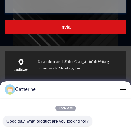
Invia
Zona industriale di Shibu, Changyi, città di Weifang,
provincia dello Shandong, Cina
Indirizzo
Catherine
padraic@huayumachine.cn
E-mail
1:26 AM
Good day, what product are you looking for?