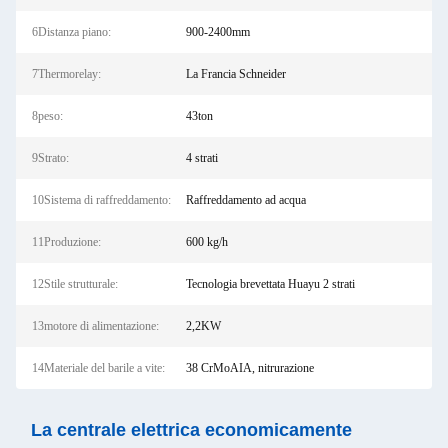
6Distanza piano:
900-2400mm
7Thermorelay:
La Francia Schneider
8peso:
43ton
9Strato:
4 strati
10Sistema di raffreddamento:
Raffreddamento ad acqua
11Produzione:
600 kg/h
12Stile strutturale:
Tecnologia brevettata Huayu 2 strati
13motore di alimentazione:
2,2KW
14Materiale del barile a vite:
38 CrMoAIA, nitrurazione
La centrale elettrica economicamente