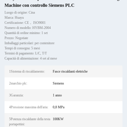
Machine con controllo Siemens PLC
Luogo di origine: Cina
Marca: Huayu
Certificazione: CE， ISO9001
Numero di modello: HYBM-2004
Quantità di ordine minimo: 1 set
Prezzo: Negotiate
Imballaggi particolari: per contenitore
Tempi di consegna: 5 mesi
Termini di pagamento: L/C, T/T
Capacità di alimentazione: 4 set al mese
1Sistema di riscaldamento:
Fasce riscaldanti elettriche
2marchio plc:
Siemens
3Garanzia:
1 anno
4Pressione massima dell'aria:
0,8 MPa
5Potenza riscaldante della testa
100KW
portapettini: