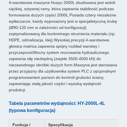
4-warstwowa maszyna Huayu 2000L zbudowana jest wokół
ciężkiej, sztywnej ramy, która zapewnia stabilność podczas
formowania dużych części 2000L.Posiada cztery niezależne
wytłaczacze, każdy wyposażony jest w specjalistyczną śrubę
(Ø90-120 mm w zależności od konfiguracji)
zoptymalizowaną dla konkretnego strumienia materiału (np.
HDPE, odmalizacja, klej).Wysokiej precyzji 4-warstwowa
głowica matrica zapewnia spójny rozkład warstwy i
przyczepnośćMocny system mocowania hydraulicznego
zapewnia siłę niezbędną (zwykle 3500-4500 kN) do
niezawodnego obróbki dużych form.Maszyna jest sterowana
przez przyjazny dla użytkownika system PLC z opcjonalnym
programowaniem parison do kontroli grubości ściany,
zapewniając stałą jakość części i wysoką wydajność
produkcji.
Tabela parametrów wydajności: HY-2000L-4L
(typowa konfiguracja)
Funkcja /
Specyfikacja