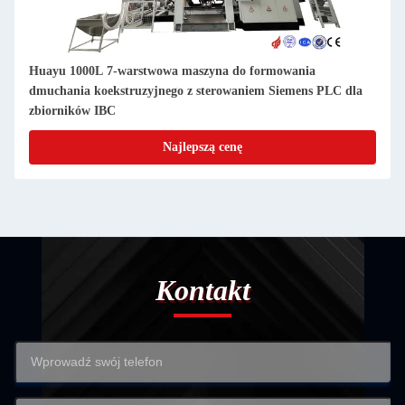
Huayu 1000L 7-warstwowa maszyna do formowania
dmuchania koekstruzyjnego z sterowaniem Siemens PLC dla
zbiorników IBC
Najlepszą cenę
Kontakt