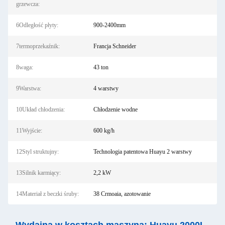
grzewcza:
6Odległość płyty:
900-2400mm
7termoprzekaźnik:
Francja Schneider
8waga:
43 ton
9Warstwa:
4 warstwy
10Układ chłodzenia:
Chłodzenie wodne
11Wyjście:
600 kg/h
12Styl struktujny:
Technologia patentowa Huayu 2 warstwy
13Silnik karmiący:
2,2 kW
14Materiał z beczki śruby:
38 Crmoaia, azotowanie