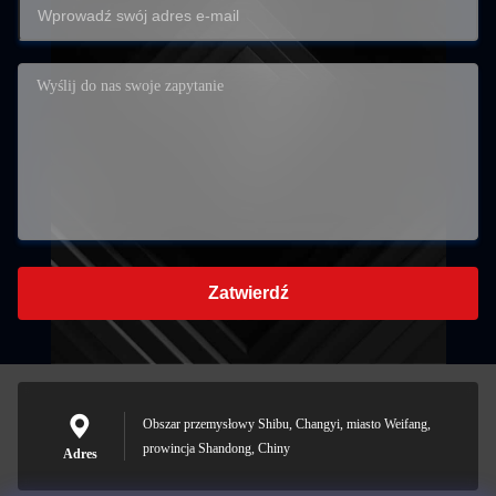
Zatwierdź
Obszar przemysłowy Shibu, Changyi, miasto Weifang,
prowincja Shandong, Chiny
Adres