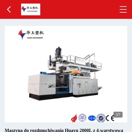
3
/7
Maszyna do rozdmuchiwania Huayu 2000L z 4-warstwową