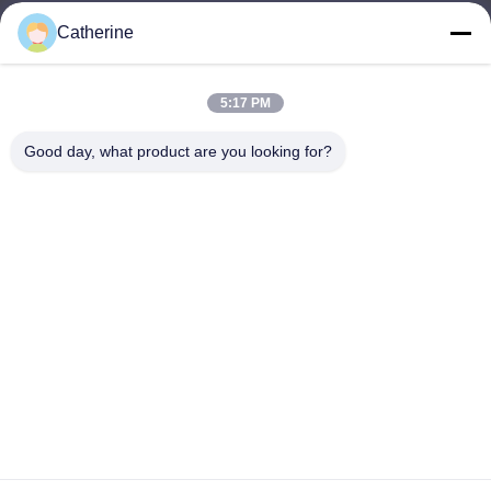
Catherine
padraic@huayumachine.cn
E-mail
5:17 PM
Good day, what product are you looking for?
0086-152-6568-7399
Telefon
Weifang Huayu Plastic Machinery Co., Ltd.