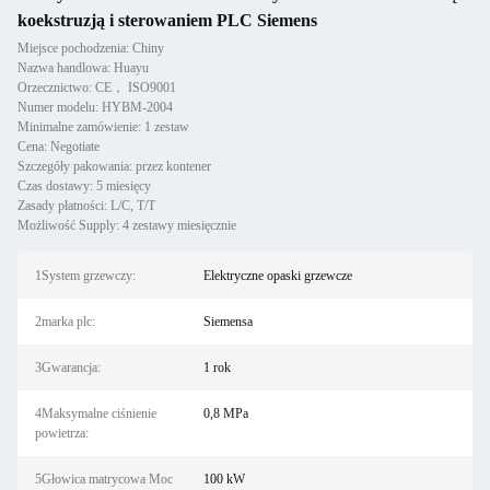
koekstruzją i sterowaniem PLC Siemens
Miejsce pochodzenia: Chiny
Nazwa handlowa: Huayu
Orzecznictwo: CE， ISO9001
Numer modelu: HYBM-2004
Minimalne zamówienie: 1 zestaw
Cena: Negotiate
Szczegóły pakowania: przez kontener
Czas dostawy: 5 miesięcy
Zasady płatności: L/C, T/T
Możliwość Supply: 4 zestawy miesięcznie
1System grzewczy:
Elektryczne opaski grzewcze
2marka plc:
Siemensa
3Gwarancja:
1 rok
4Maksymalne ciśnienie
0,8 MPa
powietrza:
5Głowica matrycowa Moc
100 kW