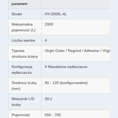
parametr
Model
HY-2000L-4L
Maksymalna
2000
pojemność (L)
Liczba warstw
4
Typowa
Virgin Outer / Regrind / Adhesive / Virgin In
struktura ściany
Konfiguracja
4 Niezależne wytłaczacze
wytłaczacza
Średnica śruby
90 - 120 (konfigurowalne)
(mm)
Wskaźnik L/D
30:1
śruby
Pojemność
550 - 700